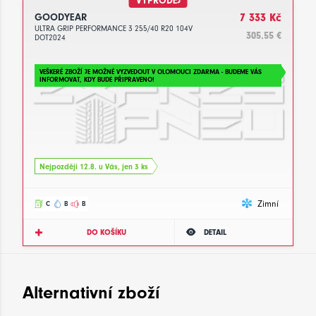
VÝPRODEJ
GOODYEAR
7 333 Kč
ULTRA GRIP PERFORMANCE 3 255/40 R20 104V
305.55 €
DOT2024
VEŠKERÉ ZBOŽÍ JE MOŽNÉ VYZVEDOUT V OLOMOUCI ZDARMA - BUDEME VÁS
INFORMOVAT, KDY BUDE PŘIPRAVENO!
Nejpozději 12.8. u Vás, jen 3 ks
Zimní
C
B
B
DO KOŠÍKU
DETAIL
Alternativní zboží