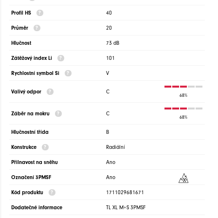
Profil HS
40
Průměr
20
Hlučnost
73 dB
Zátěžový index Li
101
Rychlostní symbol Si
V
Valivý odpor
C
68%
Záběr na mokru
C
68%
Hlučnostní třída
B
Konstrukce
Radiální
Přilnavost na sněhu
Ano
Označení 3PMSF
Ano
Kód produktu
1711029681671
Dodatečné informace
TL XL M+S 3PMSF