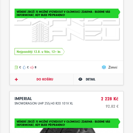
VEŠKERÉ ZBOŽÍ JE MOŽNÉ VYZVEDOUT V OLOMOUCI ZDARMA - BUDEME VÁS
INFORMOVAT, KDY BUDE PŘIPRAVENO!
Nejpozději 12.8. u Vás, 12+ ks
Zimní
C
C
B
DO KOŠÍKU
DETAIL
IMPERIAL
2 228 Kč
SNOWDRAGON UHP 255/40 R20 101V XL
92.82 €
VEŠKERÉ ZBOŽÍ JE MOŽNÉ VYZVEDOUT V OLOMOUCI ZDARMA - BUDEME VÁS
INFORMOVAT, KDY BUDE PŘIPRAVENO!