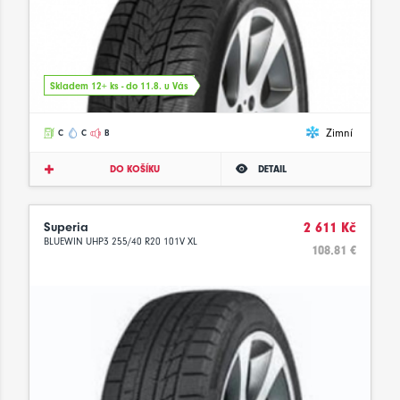
Skladem 12+ ks - do 11.8. u Vás
Zimní
C
C
B
DO KOŠÍKU
DETAIL
Superia
2 611 Kč
BLUEWIN UHP3 255/40 R20 101V XL
108.81 €