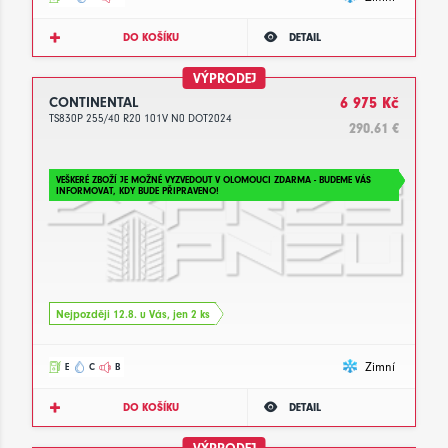
DO KOŠÍKU
DETAIL
VÝPRODEJ
CONTINENTAL
6 975 Kč
TS830P 255/40 R20 101V N0 DOT2024
290.61 €
VEŠKERÉ ZBOŽÍ JE MOŽNÉ VYZVEDOUT V OLOMOUCI ZDARMA - BUDEME VÁS
INFORMOVAT, KDY BUDE PŘIPRAVENO!
Nejpozději 12.8. u Vás, jen 2 ks
Zimní
E
C
B
DO KOŠÍKU
DETAIL