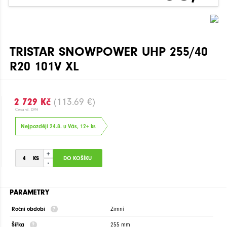
TRISTAR SNOWPOWER UHP 255/40
R20 101V XL
2 729 Kč
(113.69 €)
Cena vč. DPH
Nejpozději 24.8. u Vás, 12+ ks
+
-
PARAMETRY
Roční období
Zimní
Šířka
255 mm