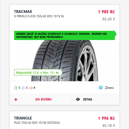
TRACMAX
1 983 Kč
X PRIVILO S-330 255/40 R20 101V XL
82.63 €
VEŠKERÉ ZBOŽÍ JE MOŽNÉ VYZVEDOUT V OLOMOUCI ZDARMA - BUDEME VÁS
INFORMOVAT, KDY BUDE PŘIPRAVENO!
Nejpozději 12.8. u Vás, 12+ ks
Zimní
C
C
B
DO KOŠÍKU
DETAIL
TRIANGLE
1 996 Kč
PL02 255/40 R20 101W DOT2026
83.18 €