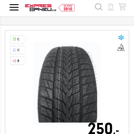
HLEDAT
C
C
B
250
,-