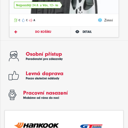
Nejpozději 24.8. u Vás, 12+ ks
Zimní
C
C
A
DO KOŠÍKU
DETAIL
Osobní přístup
Poradenství pro zákazníky
Levná doprava
Pouze skutečné náklady
Pracovní nasazení
Makáme od rána do noci