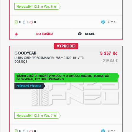
Nejpozději 12.8. u Vás, 8 ks
Zimní
C
B
B
DO KOŠÍKU
DETAIL
VÝPRODEJ
GOODYEAR
5 257 Kč
ULTRA GRIP PERFORMANCE+ 255/40 R20 101V T0
219.06 €
DOT2023
VEŠKERÉ ZBOŽÍ JE MOŽNÉ VYZVEDOUT V OLOMOUCI ZDARMA - BUDEME VÁS
INFORMOVAT, KDY BUDE PŘIPRAVENO!
PRÉMIOVÝ VÝROBCE
Nejpozději 12.8. u Vás, 7 ks
Zimní
C
B
B