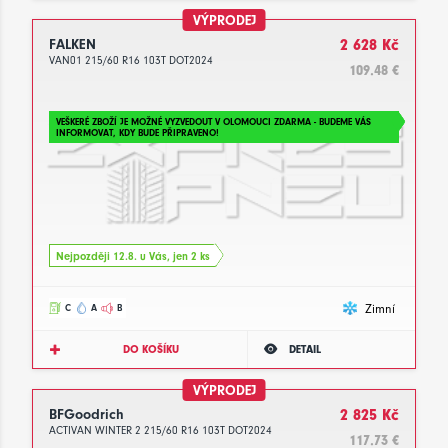
VÝPRODEJ
FALKEN
2 628 Kč
VAN01 215/60 R16 103T DOT2024
109.48 €
VEŠKERÉ ZBOŽÍ JE MOŽNÉ VYZVEDOUT V OLOMOUCI ZDARMA - BUDEME VÁS
INFORMOVAT, KDY BUDE PŘIPRAVENO!
Nejpozději 12.8. u Vás, jen 2 ks
Zimní
C
A
B
DO KOŠÍKU
DETAIL
VÝPRODEJ
BFGoodrich
2 825 Kč
ACTIVAN WINTER 2 215/60 R16 103T DOT2024
117.73 €