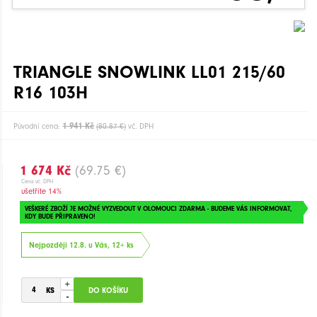
TRIANGLE SNOWLINK LL01 215/60
R16 103H
1 941 Kč
Původní cena:
(80.87 €)
vč. DPH
1 674 Kč
(69.75 €)
Cena vč. DPH
ušetříte 14%
VEŠKERÉ ZBOŽÍ JE MOŽNÉ VYZVEDOUT V OLOMOUCI ZDARMA - BUDEME VÁS INFORMOVAT,
KDY BUDE PŘIPRAVENO!
Nejpozději 12.8. u Vás, 12+ ks
+
-