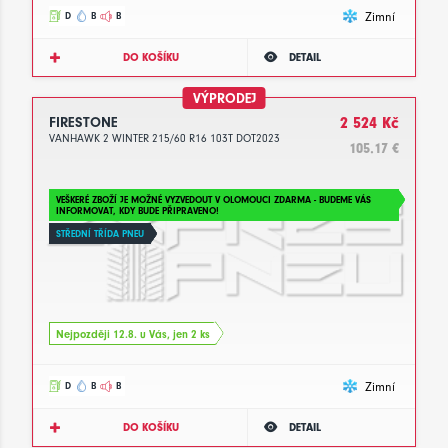
Zimní
D
B
B
DO KOŠÍKU
DETAIL
VÝPRODEJ
FIRESTONE
2 524 Kč
VANHAWK 2 WINTER 215/60 R16 103T DOT2023
105.17 €
VEŠKERÉ ZBOŽÍ JE MOŽNÉ VYZVEDOUT V OLOMOUCI ZDARMA - BUDEME VÁS
INFORMOVAT, KDY BUDE PŘIPRAVENO!
STŘEDNÍ TŘÍDA PNEU
Nejpozději 12.8. u Vás, jen 2 ks
Zimní
D
B
B
DO KOŠÍKU
DETAIL