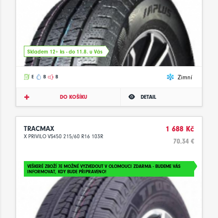
Skladem 12+ ks - do 11.8. u Vás
Zimní
E
B
B
DO KOŠÍKU
DETAIL
TRACMAX
1 688 Kč
X PRIVILO VS450 215/60 R16 103R
70.34 €
VEŠKERÉ ZBOŽÍ JE MOŽNÉ VYZVEDOUT V OLOMOUCI ZDARMA - BUDEME VÁS
INFORMOVAT, KDY BUDE PŘIPRAVENO!