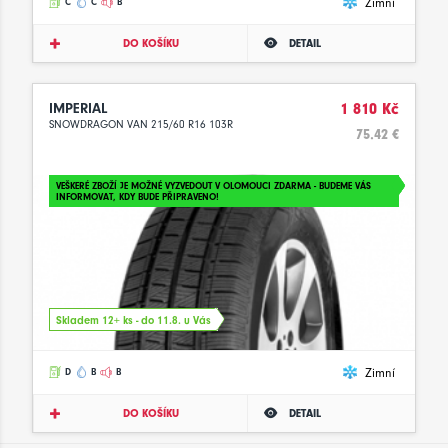
Zimní
C
C
B
DO KOŠÍKU
DETAIL
IMPERIAL
1 810 Kč
SNOWDRAGON VAN 215/60 R16 103R
75.42 €
VEŠKERÉ ZBOŽÍ JE MOŽNÉ VYZVEDOUT V OLOMOUCI ZDARMA - BUDEME VÁS
INFORMOVAT, KDY BUDE PŘIPRAVENO!
Skladem 12+ ks - do 11.8. u Vás
Zimní
D
B
B
DO KOŠÍKU
DETAIL