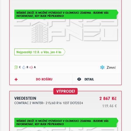
VEŠKERÉ ZBOŽÍ JE MOŽNÉ VYZVEDOUT V OLOMOUCI ZDARMA - BUDEME VÁS
INFORMOVAT, KDY BUDE PŘIPRAVENO!
Nejpozději 12.8. u Vás, jen 4 ks
Zimní
C
B
A
DO KOŠÍKU
DETAIL
VÝPRODEJ
VREDESTEIN
2 867 Kč
COMTRAC 2 WINTER+ 215/60 R16 103T DOT2024
119.46 €
VEŠKERÉ ZBOŽÍ JE MOŽNÉ VYZVEDOUT V OLOMOUCI ZDARMA - BUDEME VÁS
INFORMOVAT, KDY BUDE PŘIPRAVENO!