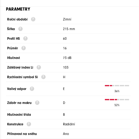
PARAMETRY
Roční období
Zimní
Šířka
215 mm
Profil HS
60
Průměr
16
Hlučnost
73 dB
Zátěžový index Li
103
Rychlostní symbol Si
H
Valivý odpor
E
36%
Záběr na mokru
D
52%
Hlučnostní třída
B
Konstrukce
Radiální
Přilnavost na sněhu
Ano