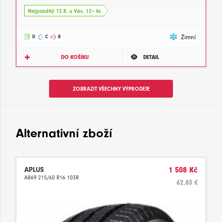
Nejpozději 12.8. u Vás, 12+ ks
Zimní
D
C
B
DO KOŠÍKU
DETAIL
ZOBRAZIT VŠECHNY VÝPRODEJE
Alternativní zboží
APLUS
1 508 Kč
A869 215/60 R16 103R
62.83 €