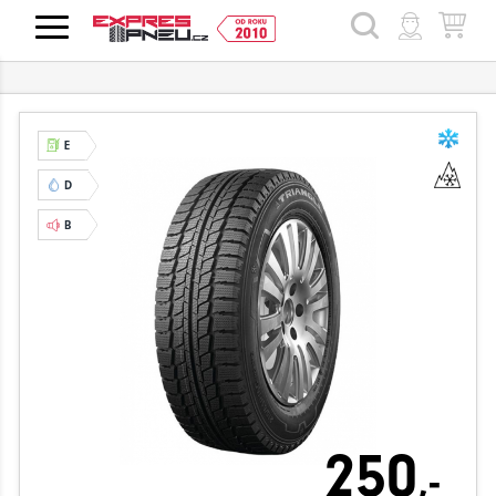
HLEDAT
E
D
B
250
,-