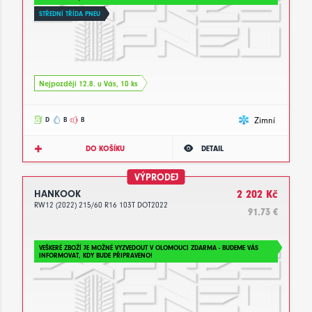
STŘEDNÍ TŘÍDA PNEU
Nejpozději 12.8. u Vás, 10 ks
Zimní
D
B
B
DO KOŠÍKU
DETAIL
VÝPRODEJ
HANKOOK
2 202 Kč
RW12 (2022) 215/60 R16 103T DOT2022
91.73 €
VEŠKERÉ ZBOŽÍ JE MOŽNÉ VYZVEDOUT V OLOMOUCI ZDARMA - BUDEME VÁS
INFORMOVAT, KDY BUDE PŘIPRAVENO!