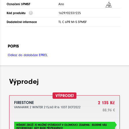
Označení 3PMSF
Ano
Kód produktu
1629702337225
Dodatečné informace
TL C 6PR M+S 3PMSF
POPIS
Odkaz do databáze EPREL
Výprodej
VÝPRODEJ
FIRESTONE
2 135 Kč
VANHAWK 2 WINTER 215/60 R16 103T DOT2022
88.96 €
VEŠKERÉ ZBOŽÍ JE MOŽNÉ VYZVEDOUT V OLOMOUCI ZDARMA - BUDEME VÁS
INFORMOVAT, KDY BUDE PŘIPRAVENO!