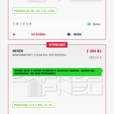
Skladem jen 2ks - do 11.8. u Vás
Zimní
D
C
B
DO KOŠÍKU
DETAIL
VÝPRODEJ
NEXEN
2 484 Kč
WINGUARD WT1 215/60 R16 103T DOT2024
103.51 €
VEŠKERÉ ZBOŽÍ JE MOŽNÉ VYZVEDOUT V OLOMOUCI ZDARMA - BUDEME VÁS
INFORMOVAT, KDY BUDE PŘIPRAVENO!
Nejpozději 12.8. u Vás, 12+ ks