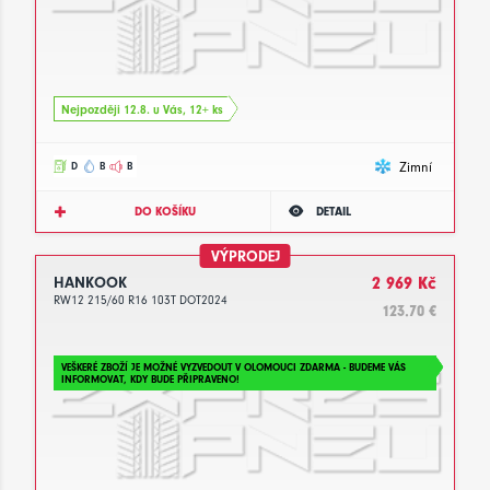
Nejpozději 12.8. u Vás, 12+ ks
Zimní
D
B
B
DO KOŠÍKU
DETAIL
VÝPRODEJ
HANKOOK
2 969 Kč
RW12 215/60 R16 103T DOT2024
123.70 €
VEŠKERÉ ZBOŽÍ JE MOŽNÉ VYZVEDOUT V OLOMOUCI ZDARMA - BUDEME VÁS
INFORMOVAT, KDY BUDE PŘIPRAVENO!