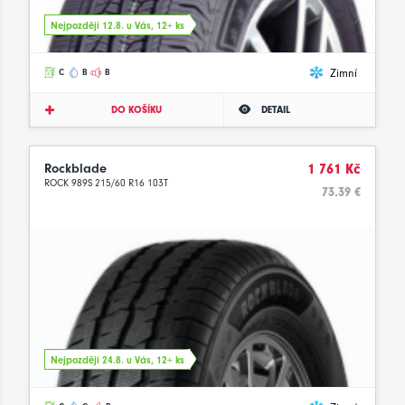
Nejpozději 12.8. u Vás, 12+ ks
Zimní
C
B
B
DO KOŠÍKU
DETAIL
Rockblade
1 761 Kč
ROCK 989S 215/60 R16 103T
73.39 €
Nejpozději 24.8. u Vás, 12+ ks