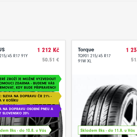
US
1 212 Kč
Torque
1 23
215/45 R17 91Y
TQ901 215/45 R17
50.51 €
51
91W XL
ERÉ ZBOŽÍ JE MOŽNÉ VYZVEDOUT
LOMOUCI ZDARMA - BUDEME VÁS
RMOVAT, KDY BUDE PŘIPRAVENO!
: SLEVA NA DOPRAVU ČR 21% -
A V KOŠÍKU
A NA DOPRAVU OSOBNÍ PNEU A
Y SLOVENSKO 20%
dem 8ks - do 10.8. u Vás
Skladem 8ks - do 11.8. u Vás