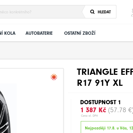
HLEDAT
Í KOLA
AUTOBATERIE
OSTATNÍ ZBOŽÍ
TRIANGLE EF
R17 91Y XL
DOSTUPNOST 1
1 387 Kč
(57.78 €
Cena vč. DPH
Nejpozději 17.8. u Vás, 1