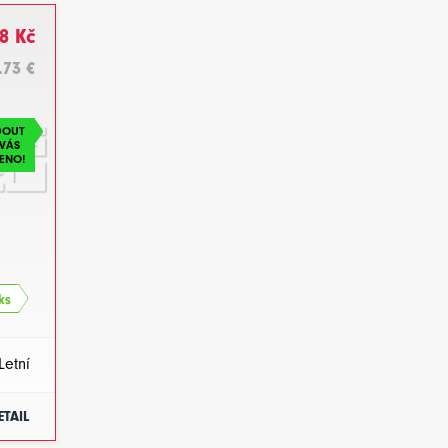
8 Kč
.73 €
DOUT
VÁS
ENO!
ks
Letní
ETAIL