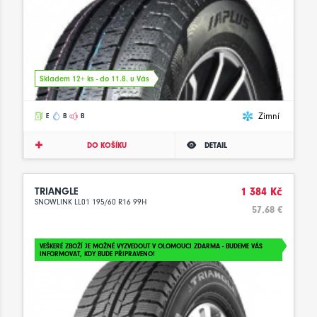
Skladem 12+ ks - do 11.8. u Vás
Zimní
E
B
B
DO KOŠÍKU
DETAIL
TRIANGLE
1 384 Kč
SNOWLINK LL01 195/60 R16 99H
57.68 €
VEŠKERÉ ZBOŽÍ JE MOŽNÉ VYZVEDOUT V OLOMOUCI ZDARMA - BUDEME VÁS
INFORMOVAT, KDY BUDE PŘIPRAVENO!