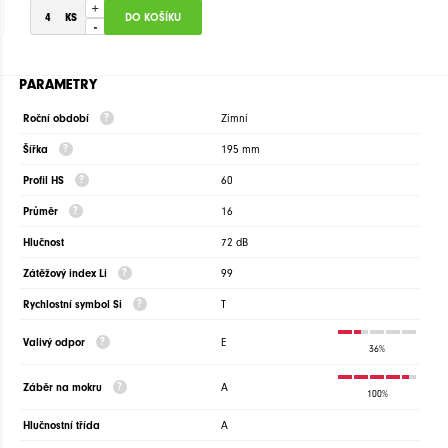
+
-
PARAMETRY
Roční období
Zimní
Šířka
195 mm
Profil HS
60
Průměr
16
Hlučnost
72 dB
Zátěžový index Li
99
Rychlostní symbol Si
T
Valivý odpor
E
36%
Záběr na mokru
A
100%
Hlučnostní třída
A