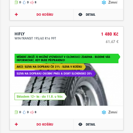
Zimní
D
D
B
DO KOŠÍKU
DETAIL
HIFLY
1 480 Kč
WIN-TRANSIT 195/60 R16 99T
61.67 €
VEŠKERÉ ZBOŽÍ JE MOŽNÉ VYZVEDOUT V OLOMOUCI ZDARMA - BUDEME VÁS
INFORMOVAT, KDY BUDE PŘIPRAVENO!
AKCE: SLEVA NA DOPRAVU ČR 21% - SLEVA V KOŠÍKU
SLEVA NA DOPRAVU OSOBNÍ PNEU A DISKY SLOVENSKO 20%
Skladem 12+ ks - do 11.8. u Vás
Zimní
D
D
B
DO KOŠÍKU
DETAIL