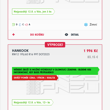
Nejpozději 12.8. u Vás, jen 3 ks
Zimní
D
C
A
DO KOŠÍKU
DETAIL
VÝPRODEJ
HANKOOK
1 996 Kč
RW12 195/60 R16 99T DOT2023
83.15 €
VEŠKERÉ ZBOŽÍ JE MOŽNÉ VYZVEDOUT V OLOMOUCI ZDARMA - BUDEME VÁS
INFORMOVAT, KDY BUDE PŘIPRAVENO!
SKVĚLÝ POMĚR CENA / VÝKON / KVALITA
Nejpozději 12.8. u Vás, 12+ ks