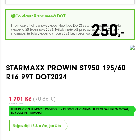
Co vlastně znamená DOT
250
Informace o týdnu a roku výroby. Například DOT2023 znamená, že pneu byla
,-
vyrobena 20 týden roku 2023. Někdy může být pneu označena DOT23 tedy
informace, že byla vyrobena v roce 2023 bez specifikovaného týdne výroby.
STARMAXX PROWIN ST950 195/60
R16 99T DOT2024
1 701 Kč
(70.86 €)
Cena vč. DPH
VEŠKERÉ ZBOŽÍ JE MOŽNÉ VYZVEDOUT V OLOMOUCI ZDARMA - BUDEME VÁS INFORMOVAT,
KDY BUDE PŘIPRAVENO!
Nejpozději 12.8. u Vás, jen 3 ks