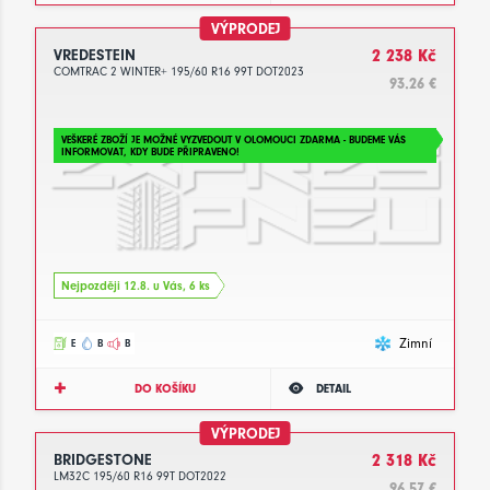
VÝPRODEJ
VREDESTEIN
2 238 Kč
COMTRAC 2 WINTER+ 195/60 R16 99T DOT2023
93.26 €
VEŠKERÉ ZBOŽÍ JE MOŽNÉ VYZVEDOUT V OLOMOUCI ZDARMA - BUDEME VÁS
INFORMOVAT, KDY BUDE PŘIPRAVENO!
Nejpozději 12.8. u Vás, 6 ks
Zimní
E
B
B
DO KOŠÍKU
DETAIL
VÝPRODEJ
BRIDGESTONE
2 318 Kč
LM32C 195/60 R16 99T DOT2022
96.57 €