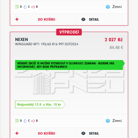
Zimní
D
C
B
DO KOŠÍKU
DETAIL
VÝPRODEJ
NEXEN
2 027 Kč
WINGUARD WT1 195/60 R16 99T DOT2024
84.48 €
VEŠKERÉ ZBOŽÍ JE MOŽNÉ VYZVEDOUT V OLOMOUCI ZDARMA - BUDEME VÁS
INFORMOVAT, KDY BUDE PŘIPRAVENO!
Nejpozději 12.8. u Vás, 10 ks
Zimní
D
C
B
DO KOŠÍKU
DETAIL