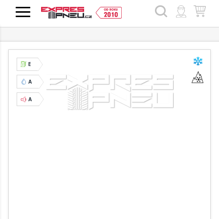
HLEDAT
E
A
A