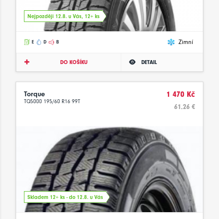
Nejpozději 12.8. u Vás, 12+ ks
Zimní
E
D
B
DO KOŠÍKU
DETAIL
Torque
1 470 Kč
TQ5000 195/60 R16 99T
61.26 €
Skladem 12+ ks - do 12.8. u Vás