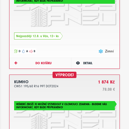
INFORMOVAT, KDY BUDE PŘIPRAVENO!
Nejpozději 12.8. u Vás, 12+ ks
Zimní
D
A
B
DO KOŠÍKU
DETAIL
VÝPRODEJ
KUMHO
1 874 Kč
CW51 195/60 R16 99T DOT2024
78.08 €
VEŠKERÉ ZBOŽÍ JE MOŽNÉ VYZVEDOUT V OLOMOUCI ZDARMA - BUDEME VÁS
INFORMOVAT, KDY BUDE PŘIPRAVENO!