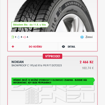
Skladem 8ks - do 11.8. u Vás
Zimní
E
B
A
DO KOŠÍKU
DETAIL
VÝPRODEJ
NOKIAN
2 466 Kč
SNOWPROOF C 195/60 R16 99/97T DOT2023
102.74 €
VEŠKERÉ ZBOŽÍ JE MOŽNÉ VYZVEDOUT V OLOMOUCI ZDARMA - BUDEME VÁS
INFORMOVAT, KDY BUDE PŘIPRAVENO!