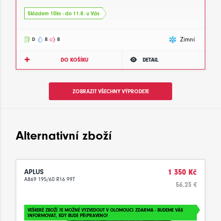
Skladem 10ks - do 11.8. u Vás
Zimní
D
B
B
DO KOŠÍKU
DETAIL
ZOBRAZIT VŠECHNY VÝPRODEJE
Alternativní zboží
APLUS
1 350 Kč
A869 195/60 R16 99T
56.23 €
VEŠKERÉ ZBOŽÍ JE MOŽNÉ VYZVEDOUT V OLOMOUCI ZDARMA - BUDEME VÁS
INFORMOVAT, KDY BUDE PŘIPRAVENO!