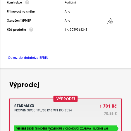
Konstrukce
Radiální
Přilnavost na sněhu
Ano
Označení 3PMSF
Ano
Kód produktu
1770039068248
Odkaz do databáze EPREL
Výprodej
VÝPRODEJ
STARMAXX
1 701 Kč
PROWIN ST950 195/60 R16 99T DOT2024
70.86 €
VEŠKERÉ ZBOŽÍ JE MOŽNÉ VYZVEDOUT V OLOMOUCI ZDARMA - BUDEME VÁS