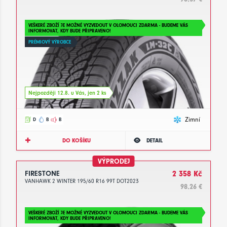
VEŠKERÉ ZBOŽÍ JE MOŽNÉ VYZVEDOUT V OLOMOUCI ZDARMA - BUDEME VÁS
INFORMOVAT, KDY BUDE PŘIPRAVENO!
PRÉMIOVÝ VÝROBCE
Nejpozději 12.8. u Vás, jen 2 ks
Zimní
D
B
B
DO KOŠÍKU
DETAIL
VÝPRODEJ
FIRESTONE
2 358 Kč
VANHAWK 2 WINTER 195/60 R16 99T DOT2023
98.26 €
VEŠKERÉ ZBOŽÍ JE MOŽNÉ VYZVEDOUT V OLOMOUCI ZDARMA - BUDEME VÁS
INFORMOVAT, KDY BUDE PŘIPRAVENO!