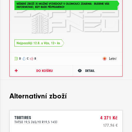
VEŠKERÉ ZBOŽÍ JE MOŽNÉ VYZVEDOUT V OLOMOUCI ZDARMA - BUDEME VÁS
INFORMOVAT, KDY BUDE PŘIPRAVENO!
Nejpozději 12.8. u Vás, 12+ ks
Letní
D
C
B
DO KOŠÍKU
DETAIL
Alternativní zboží
TBBTIRES
4 271 Kč
THT50 19,5 265/70 R19,5 143J
177.96 €