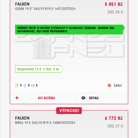
FALKEN
5 851 Kč
GI388 19.5" 265/70 R19,5 143J DOT2024
243.78 €
VEŠKERÉ ZBOŽÍ JE MOŽNÉ VYZVEDOUT V OLOMOUCI ZDARMA - BUDEME VÁS
INFORMOVAT, KDY BUDE PŘIPRAVENO!
Nejpozději 12.8. u Vás, 6 ks
Letní
D
B
A
DO KOŠÍKU
DETAIL
VÝPRODEJ
FALKEN
6 772 Kč
BI856 19.5 265/70 R19,5 140M DOT2024
282.17 €