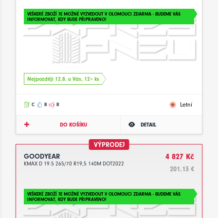
VEŠKERÉ ZBOŽÍ JE MOŽNÉ VYZVEDOUT V OLOMOUCI ZDARMA - BUDEME VÁS
INFORMOVAT, KDY BUDE PŘIPRAVENO!
Nejpozději 12.8. u Vás, 12+ ks
Letní
C
B
B
DO KOŠÍKU
DETAIL
VÝPRODEJ
GOODYEAR
4 827 Kč
KMAX D 19.5 265/70 R19,5 140M DOT2022
201.13 €
VEŠKERÉ ZBOŽÍ JE MOŽNÉ VYZVEDOUT V OLOMOUCI ZDARMA - BUDEME VÁS
INFORMOVAT, KDY BUDE PŘIPRAVENO!