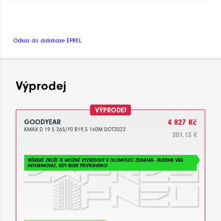
Odkaz do databáze EPREL
Výprodej
VÝPRODEJ
GOODYEAR
4 827 Kč
KMAX D 19.5 265/70 R19,5 140M DOT2022
201.13 €
VEŠKERÉ ZBOŽÍ JE MOŽNÉ VYZVEDOUT V OLOMOUCI ZDARMA - BUDEME VÁS
INFORMOVAT, KDY BUDE PŘIPRAVENO!