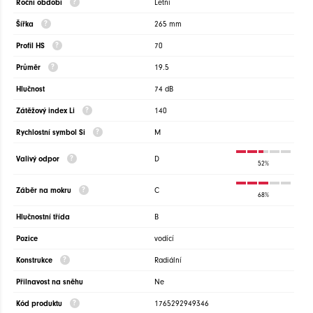
Roční období
Letní
Šířka
265 mm
Profil HS
70
Průměr
19.5
Hlučnost
74 dB
Zátěžový index Li
140
Rychlostní symbol Si
M
Valivý odpor
D
52%
Záběr na mokru
C
68%
Hlučnostní třída
B
Pozice
vodící
Konstrukce
Radiální
Přilnavost na sněhu
Ne
Kód produktu
1765292949346