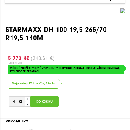
STARMAXX DH 100 19,5 265/70
R19,5 140M
5 772 Kč
(240.51 €)
Cena vč. DPH
VEŠKERÉ ZBOŽÍ JE MOŽNÉ VYZVEDOUT V OLOMOUCI ZDARMA - BUDEME VÁS INFORMOVAT,
KDY BUDE PŘIPRAVENO!
Nejpozději 12.8. u Vás, 12+ ks
+
-
PARAMETRY