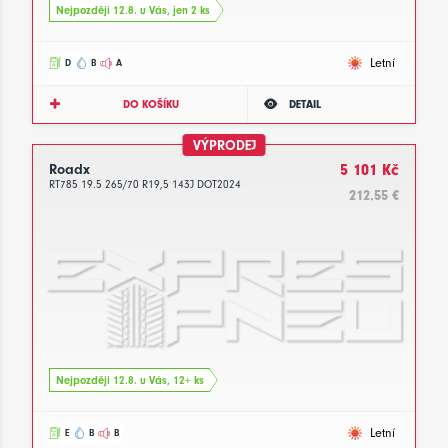
Nejpozději 12.8. u Vás, jen 2 ks
Letní
D
B
A
DO KOŠÍKU
DETAIL
VÝPRODEJ
Roadx
5 101 Kč
RT785 19.5 265/70 R19,5 143J DOT2024
212.55 €
Nejpozději 12.8. u Vás, 12+ ks
Letní
E
B
B