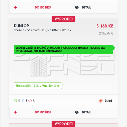
DO KOŠÍKU
DETAIL
VÝPRODEJ
DUNLOP
5 168 Kč
SP446 19.5" 265/70 R19,5 140M DOT2023
215.35 €
VEŠKERÉ ZBOŽÍ JE MOŽNÉ VYZVEDOUT V OLOMOUCI ZDARMA - BUDEME VÁS
INFORMOVAT, KDY BUDE PŘIPRAVENO!
Nejpozději 12.8. u Vás, jen 2 ks
Letní
D
B
A
DO KOŠÍKU
DETAIL
VÝPRODEJ