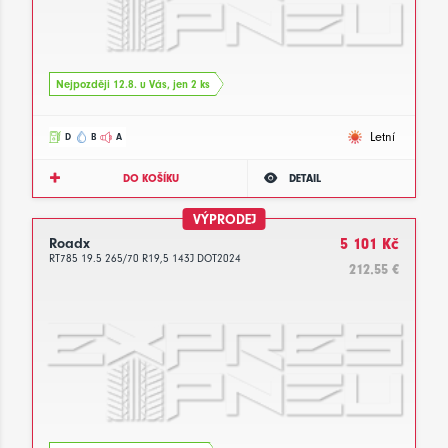
Nejpozději 12.8. u Vás, jen 2 ks
Letní
D
B
A
DO KOŠÍKU
DETAIL
VÝPRODEJ
Roadx
5 101 Kč
RT785 19.5 265/70 R19,5 143J DOT2024
212.55 €