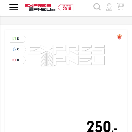
HLEDAT
D
C
B
250
,-