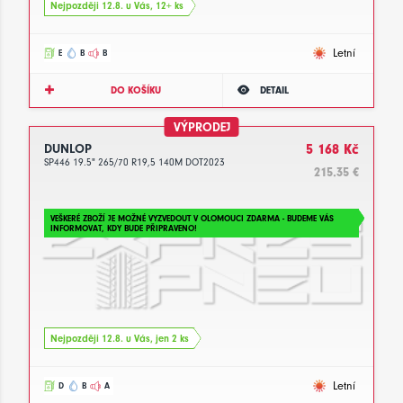
Nejpozději 12.8. u Vás, 12+ ks
Letní
E
B
B
DO KOŠÍKU
DETAIL
VÝPRODEJ
DUNLOP
5 168 Kč
SP446 19.5" 265/70 R19,5 140M DOT2023
215.35 €
VEŠKERÉ ZBOŽÍ JE MOŽNÉ VYZVEDOUT V OLOMOUCI ZDARMA - BUDEME VÁS
INFORMOVAT, KDY BUDE PŘIPRAVENO!
Nejpozději 12.8. u Vás, jen 2 ks
Letní
D
B
A