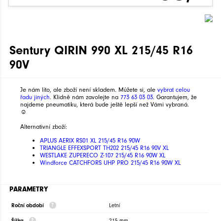
Sentury QIRIN 990 XL 215/45 R16
90V
Je nám líto, ale zboží není skladem. Můžete si, ale
vybrat celou
řadu jiných
. Klidně nám zavolejte na
773 63 03 03
. Garantujem, že
najdeme pneumatiku, která bude ještě lepší než Vámi vybraná.
☺
Alternativní zboží:
APLUS AERIX RS01 XL 215/45 R16 90W
TRIANGLE EFFEXSPORT TH202 215/45 R16 90V XL
WESTLAKE ZUPERECO Z-107 215/45 R16 90W XL
Windforce CATCHFORS UHP PRO 215/45 R16 90W XL
PARAMETRY
Roční období
Letní
Šířka
215 mm