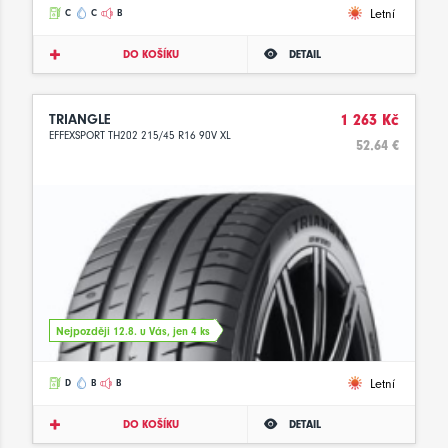
Letní
C
C
B
DO KOŠÍKU
DETAIL
TRIANGLE
1 263 Kč
EFFEXSPORT TH202 215/45 R16 90V XL
52.64 €
Nejpozději 12.8. u Vás, jen 4 ks
Letní
D
B
B
DO KOŠÍKU
DETAIL