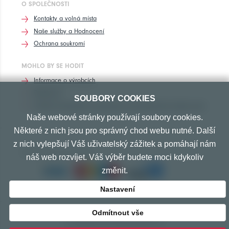
O SPOLEČNOSTI
Kontakty a volná místa
Naše služby a Hodnocení
Ochrana soukromí
MOHLO BY SE HODIT
Informace o výrobcích
Rozhovory
SOUBORY COOKIES
Značení pneumatik, homologace pneumatik dle výrobců vozů
Naše webové stránky používají soubory cookies.
Některé z nich jsou pro správný chod webu nutné. Další
z nich vylepšují Váš uživatelský zážitek a pomáhají nám
PŘIJÍMÁME TYTO PLATBY
náš web rozvíjet. Váš výběr budete moci kdykoliv
změnit.
Nastavení
Odmítnout vše
© Copyright 2010-2026 Exprespneu.cz