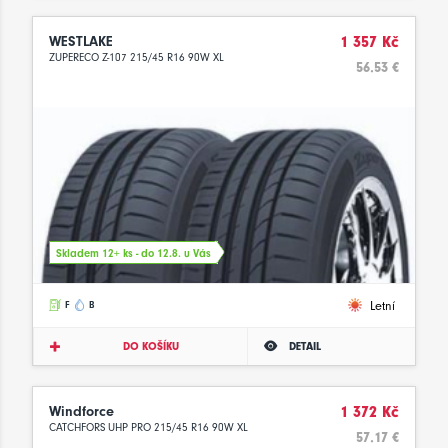
WESTLAKE
1 357 Kč
ZUPERECO Z-107 215/45 R16 90W XL
56.53 €
Skladem 12+ ks - do 12.8. u Vás
Letní
F
B
DO KOŠÍKU
DETAIL
Windforce
1 372 Kč
CATCHFORS UHP PRO 215/45 R16 90W XL
57.17 €