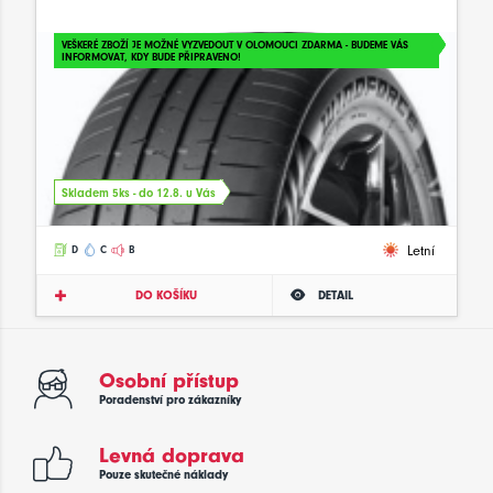
VEŠKERÉ ZBOŽÍ JE MOŽNÉ VYZVEDOUT V OLOMOUCI ZDARMA - BUDEME VÁS
INFORMOVAT, KDY BUDE PŘIPRAVENO!
Skladem 5ks - do 12.8. u Vás
Letní
D
C
B
DO KOŠÍKU
DETAIL
Osobní přístup
Poradenství pro zákazníky
Levná doprava
Pouze skutečné náklady