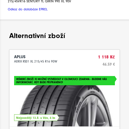
215/45VR16 SENTURY TL QIRIN 990 XL 90V
Odkaz do databáze EPREL
Alternativní zboží
APLUS
1 118 Kč
AERIX RS01 XL 215/45 R16 90W
46.59 €
VEŠKERÉ ZBOŽÍ JE MOŽNÉ VYZVEDOUT V OLOMOUCI ZDARMA - BUDEME VÁS
INFORMOVAT, KDY BUDE PŘIPRAVENO!
Nejpozději 13.8. u Vás, 6 ks