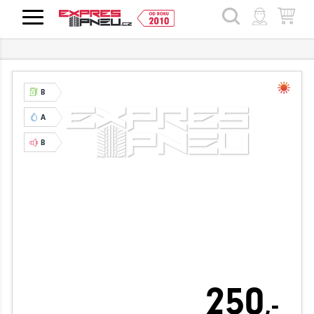
HLEDAT
B
A
B
250
,-