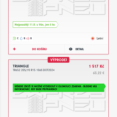
Nejpozději 11.8. u Vás, jen 3 ks
Letní
C
B
B
DO KOŠÍKU
DETAIL
VÝPRODEJ
TRIANGLE
1 517 Kč
TR652 205/70 R15 106S DOT2024
63.22 €
VEŠKERÉ ZBOŽÍ JE MOŽNÉ VYZVEDOUT V OLOMOUCI ZDARMA - BUDEME VÁS
INFORMOVAT, KDY BUDE PŘIPRAVENO!