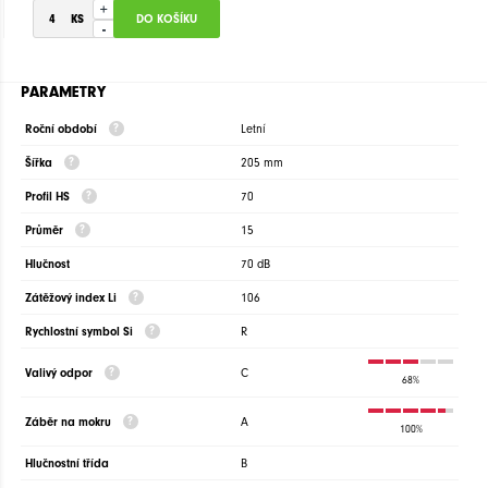
+
-
PARAMETRY
Roční období
Letní
Šířka
205 mm
Profil HS
70
Průměr
15
Hlučnost
70 dB
Zátěžový index Li
106
Rychlostní symbol Si
R
Valivý odpor
C
68%
Záběr na mokru
A
100%
Hlučnostní třída
B