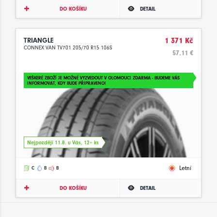
DO KOŠÍKU
DETAIL
TRIANGLE
1 371 Kč
CONNEX VAN TV701 205/70 R15 106S
57.11 €
VEŠKERÉ ZBOŽÍ JE MOŽNÉ VYZVEDOUT V OLOMOUCI ZDARMA - BUDEME VÁS
INFORMOVAT, KDY BUDE PŘIPRAVENO!
Nejpozději 11.8. u Vás, 12+ ks
Letní
C
B
B
DO KOŠÍKU
DETAIL