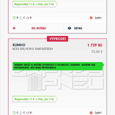
Nejpozději 11.8. u Vás, jen 2 ks
Letní
D
C
B
DO KOŠÍKU
DETAIL
VÝPRODEJ
KUMHO
1 729 Kč
KC53 205/70 R15 106R DOT2024
72.04 €
VEŠKERÉ ZBOŽÍ JE MOŽNÉ VYZVEDOUT V OLOMOUCI ZDARMA - BUDEME VÁS
INFORMOVAT, KDY BUDE PŘIPRAVENO!
Nejpozději 11.8. u Vás, jen 3 ks
Letní
C
C
B