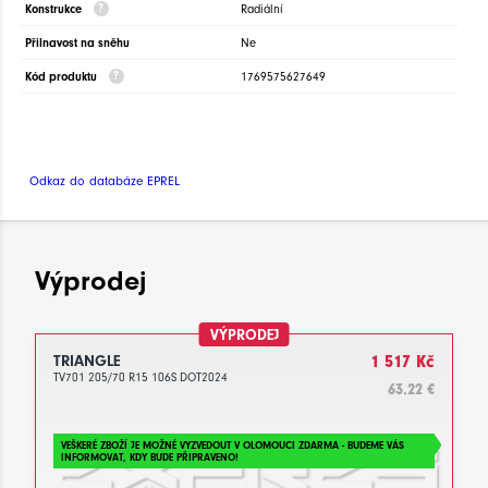
Konstrukce
Radiální
Přilnavost na sněhu
Ne
Kód produktu
1769575627649
Odkaz do databáze EPREL
Výprodej
VÝPRODEJ
TRIANGLE
1 517 Kč
TV701 205/70 R15 106S DOT2024
63.22 €
VEŠKERÉ ZBOŽÍ JE MOŽNÉ VYZVEDOUT V OLOMOUCI ZDARMA - BUDEME VÁS
INFORMOVAT, KDY BUDE PŘIPRAVENO!