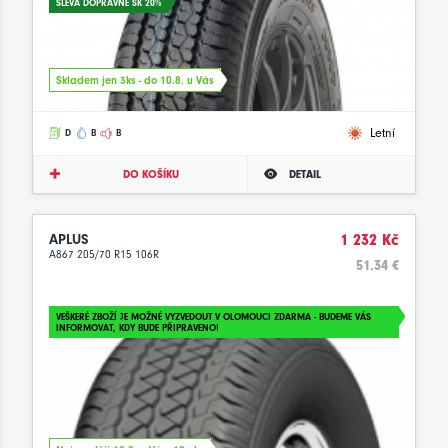
SLEVA DOPRAVNÉ SK 20%
Skladem jen 3ks - do 10.8. u Vás
Letní
D
B
B
DO KOŠÍKU
DETAIL
APLUS
1 232 Kč
A867 205/70 R15 106R
51.34 €
VEŠKERÉ ZBOŽÍ JE MOŽNÉ VYZVEDOUT V OLOMOUCI ZDARMA - BUDEME VÁS
INFORMOVAT, KDY BUDE PŘIPRAVENO!