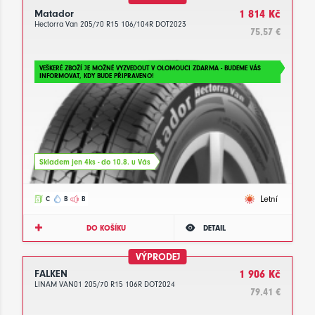
Matador
1 814 Kč
Hectorra Van 205/70 R15 106/104R DOT2023
75.57 €
VEŠKERÉ ZBOŽÍ JE MOŽNÉ VYZVEDOUT V OLOMOUCI ZDARMA - BUDEME VÁS
INFORMOVAT, KDY BUDE PŘIPRAVENO!
Skladem jen 4ks - do 10.8. u Vás
Letní
C
B
B
DO KOŠÍKU
DETAIL
VÝPRODEJ
FALKEN
1 906 Kč
LINAM VAN01 205/70 R15 106R DOT2024
79.41 €