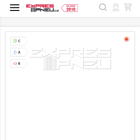
HLEDAT
C
A
B