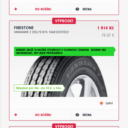
DO KOŠÍKU
DETAIL
VÝPRODEJ
FIRESTONE
1 814 Kč
VANHAWK 2 205/70 R15 106R DOT2022
75.57 €
VEŠKERÉ ZBOŽÍ JE MOŽNÉ VYZVEDOUT V OLOMOUCI ZDARMA - BUDEME VÁS
INFORMOVAT, KDY BUDE PŘIPRAVENO!
Skladem jen 4ks - do 10.8. u Vás
Letní
DO KOŠÍKU
DETAIL
VÝPRODEJ