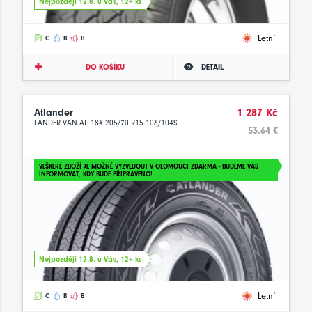
Nejpozději 12.8. u Vás, 12+ ks
Letní
C
B
B
DO KOŠÍKU
DETAIL
Atlander
1 287 Kč
LANDER VAN ATL18# 205/70 R15 106/104S
53.64 €
VEŠKERÉ ZBOŽÍ JE MOŽNÉ VYZVEDOUT V OLOMOUCI ZDARMA - BUDEME VÁS
INFORMOVAT, KDY BUDE PŘIPRAVENO!
Nejpozději 12.8. u Vás, 12+ ks
Letní
C
B
B