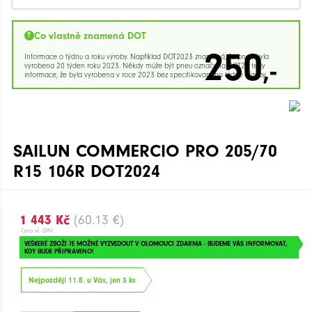
Co vlastně znamená DOT
250
Informace o týdnu a roku výroby. Například DOT2023 znamená, že pneu byla
,-
vyrobena 20 týden roku 2023. Někdy může být pneu označena DOT23 tedy
informace, že byla vyrobena v roce 2023 bez specifikovaného týdne výroby.
SAILUN COMMERCIO PRO 205/70
R15 106R DOT2024
1 443 Kč
(60.13 €)
Cena vč. DPH
VEŠKERÉ ZBOŽÍ JE MOŽNÉ VYZVEDOUT V OLOMOUCI ZDARMA - BUDEME VÁS INFORMOVAT,
KDY BUDE PŘIPRAVENO!
Nejpozději 11.8. u Vás, jen 3 ks