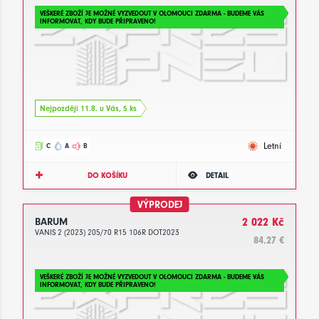
VEŠKERÉ ZBOŽÍ JE MOŽNÉ VYZVEDOUT V OLOMOUCI ZDARMA - BUDEME VÁS
INFORMOVAT, KDY BUDE PŘIPRAVENO!
Nejpozději 11.8. u Vás, 5 ks
Letní
C
A
B
DO KOŠÍKU
DETAIL
VÝPRODEJ
BARUM
2 022 Kč
VANIS 2 (2023) 205/70 R15 106R DOT2023
84.27 €
VEŠKERÉ ZBOŽÍ JE MOŽNÉ VYZVEDOUT V OLOMOUCI ZDARMA - BUDEME VÁS
INFORMOVAT, KDY BUDE PŘIPRAVENO!