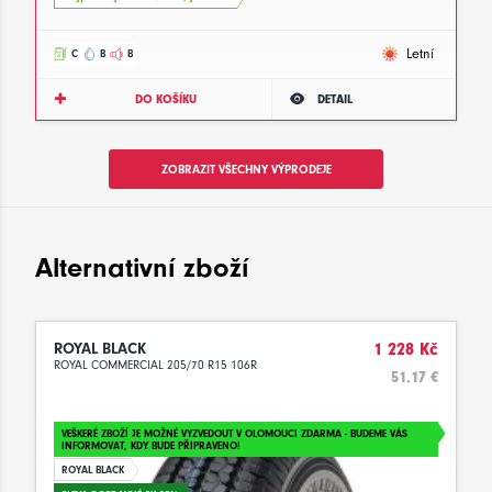
Letní
C
B
B
DO KOŠÍKU
DETAIL
ZOBRAZIT VŠECHNY VÝPRODEJE
Alternativní zboží
ROYAL BLACK
1 228 Kč
ROYAL COMMERCIAL 205/70 R15 106R
51.17 €
VEŠKERÉ ZBOŽÍ JE MOŽNÉ VYZVEDOUT V OLOMOUCI ZDARMA - BUDEME VÁS
INFORMOVAT, KDY BUDE PŘIPRAVENO!
ROYAL BLACK