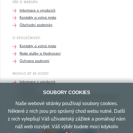
VŠE O NÁKUPU
Informace o výrobcích
Kontakty a volná místa
Obchodní podmínky
O SPOLEČNOSTI
Kontakty a volná místa
Naše služby a Hodnocení
Ochrana soukromí
MOHLO BY SE HODIT
Informace o výrobcích
Rozhovory
SOUBORY COOKIES
Značení pneumatik, homologace pneumatik dle výrobců vozů
Naše webové stránky používají soubory cookies.
Některé z nich jsou pro správný chod webu nutné. Další
z nich vylepšují Váš uživatelský zážitek a pomáhají nám
PŘIJÍMÁME TYTO PLATBY
náš web rozvíjet. Váš výběr budete moci kdykoliv