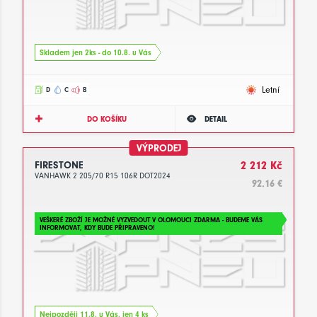
Skladem jen 2ks - do 10.8. u Vás
Letní
D
C
B
DO KOŠÍKU
DETAIL
VÝPRODEJ
FIRESTONE
2 212 Kč
VANHAWK 2 205/70 R15 106R DOT2024
92.16 €
VEŠKERÉ ZBOŽÍ JE MOŽNÉ VYZVEDOUT V OLOMOUCI ZDARMA - BUDEME VÁS
INFORMOVAT, KDY BUDE PŘIPRAVENO!
Nejpozději 11.8. u Vás, jen 4 ks