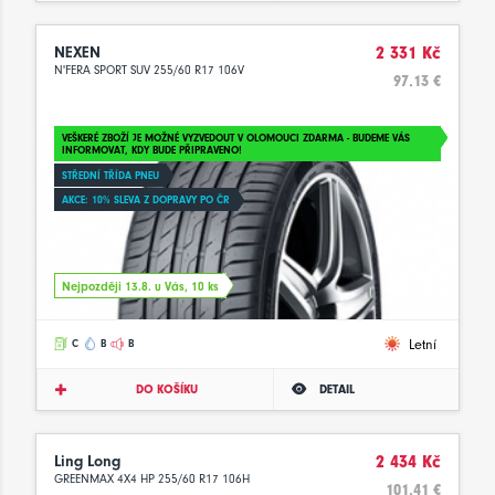
NEXEN
2 331 Kč
N'FERA SPORT SUV 255/60 R17 106V
97.13 €
VEŠKERÉ ZBOŽÍ JE MOŽNÉ VYZVEDOUT V OLOMOUCI ZDARMA - BUDEME VÁS
INFORMOVAT, KDY BUDE PŘIPRAVENO!
STŘEDNÍ TŘÍDA PNEU
AKCE: 10% SLEVA Z DOPRAVY PO ČR
Nejpozději 13.8. u Vás, 10 ks
Letní
C
B
B
DO KOŠÍKU
DETAIL
Ling Long
2 434 Kč
GREENMAX 4X4 HP 255/60 R17 106H
101.41 €