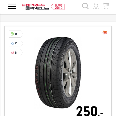
HLEDAT
D
C
B
250
,-