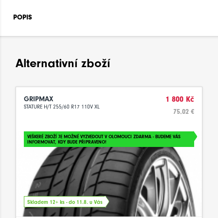
POPIS
Alternativní zboží
GRIPMAX
1 800 Kč
STATURE H/T 255/60 R17 110V XL
75.02 €
VEŠKERÉ ZBOŽÍ JE MOŽNÉ VYZVEDOUT V OLOMOUCI ZDARMA - BUDEME VÁS
INFORMOVAT, KDY BUDE PŘIPRAVENO!
Skladem 12+ ks - do 11.8. u Vás