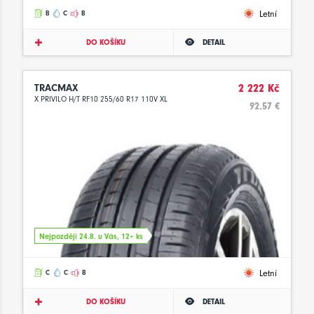
Letní
B
C
B
DO KOŠÍKU
DETAIL
TRACMAX
2 222 Kč
X PRIVILO H/T RF10 255/60 R17 110V XL
92.57 €
Nejpozději 24.8. u Vás, 12+ ks
Letní
C
C
B
DO KOŠÍKU
DETAIL