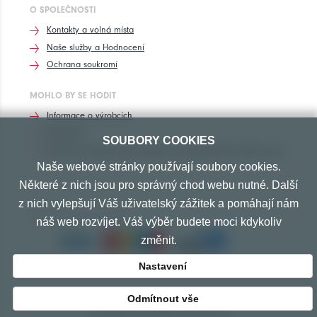
O SPOLEČNOSTI
Kontakty a volná místa
Naše služby a Hodnocení
Ochrana soukromí
MOHLO BY SE HODIT
Informace o výrobcích
Rozhovory
SOUBORY COOKIES
Značení pneumatik, homologace pneumatik dle výrobců vozů
Naše webové stránky používají soubory cookies.
Některé z nich jsou pro správný chod webu nutné. Další
z nich vylepšují Váš uživatelský zážitek a pomáhají nám
PŘIJÍMÁME TYTO PLATBY
náš web rozvíjet. Váš výběr budete moci kdykoliv
změnit.
Nastavení
Odmítnout vše
© Copyright 2010-2026 Exprespneu.cz