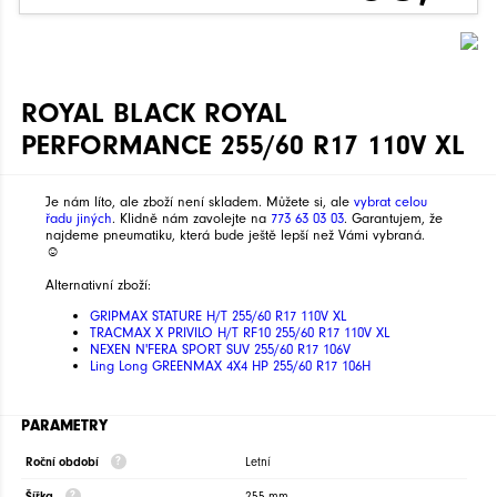
ROYAL BLACK ROYAL
PERFORMANCE 255/60 R17 110V XL
Je nám líto, ale zboží není skladem. Můžete si, ale
vybrat celou
řadu jiných
. Klidně nám zavolejte na
773 63 03 03
. Garantujem, že
najdeme pneumatiku, která bude ještě lepší než Vámi vybraná.
☺
Alternativní zboží:
GRIPMAX STATURE H/T 255/60 R17 110V XL
TRACMAX X PRIVILO H/T RF10 255/60 R17 110V XL
NEXEN N'FERA SPORT SUV 255/60 R17 106V
Ling Long GREENMAX 4X4 HP 255/60 R17 106H
PARAMETRY
Roční období
Letní
Šířka
255 mm