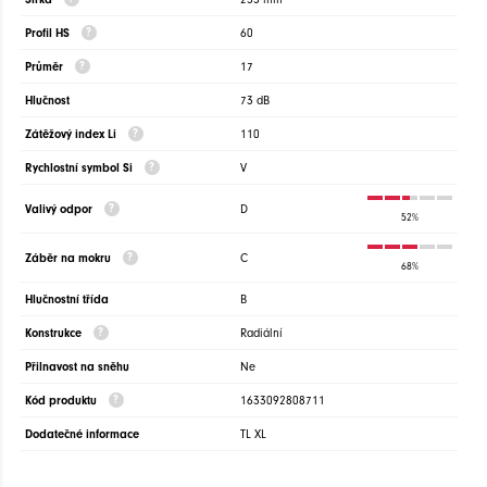
Profil HS
60
Průměr
17
Hlučnost
73 dB
Zátěžový index Li
110
Rychlostní symbol Si
V
Valivý odpor
D
52%
Záběr na mokru
C
68%
Hlučnostní třída
B
Konstrukce
Radiální
Přilnavost na sněhu
Ne
Kód produktu
1633092808711
Dodatečné informace
TL XL