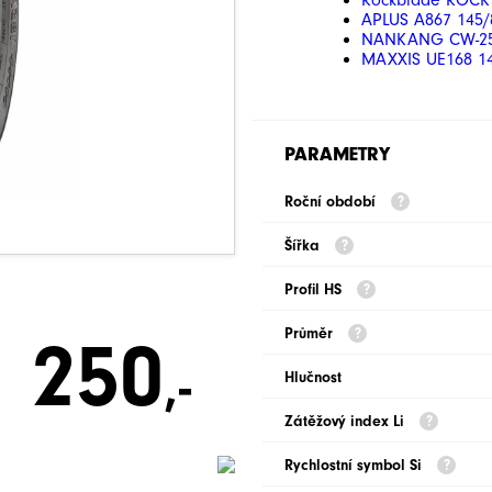
Rockblade ROCK 
APLUS A867 145/
NANKANG CW-25 
MAXXIS UE168 14
PARAMETRY
Roční období
Šířka
Profil HS
Průměr
250
,-
Hlučnost
Zátěžový index Li
Rychlostní symbol Si