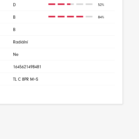
D
52%
B
84%
B
Radiální
Ne
1645621498481
TL C 8PR M+S