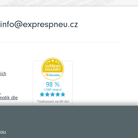
info@exprespneu.cz
ích
,
atik dle
sou