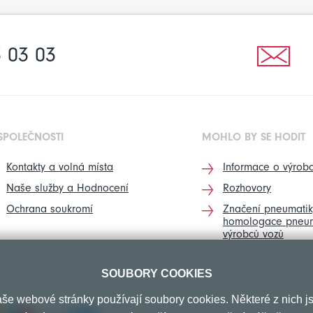
 03 03
SPOLEČNOSTI
MOHLO BY SE HODIT
Kontakty a volná místa
Informace o výrobc
Naše služby a Hodnocení
Rozhovory
Ochrana soukromí
Značení pneumatik
homologace pneum
výrobců vozů
SOUBORY COOKIES
še webové stránky používají soubory cookies. Některé z nich j