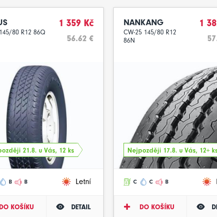
US
1 359 Kč
NANKANG
1 38
145/80 R12 86Q
CW-25 145/80 R12
56.62 €
57
86N
ozději 21.8. u Vás, 12 ks
Nejpozději 17.8. u Vás, 12+ k
Letní
B
B
C
C
B
DO KOŠÍKU
DETAIL
DO KOŠÍKU
D