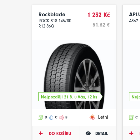
Rockblade
1 232 Kč
APL
ROCK 818 145/80
A867 
51.32 €
R12 86Q
Nejpozději 21.8. u Vás, 12 ks
Nejp
Letní
D
C
B
C
DO KOŠÍKU
DETAIL