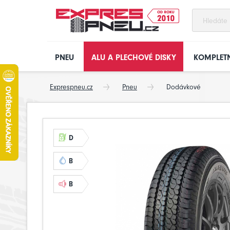
PNEU
ALU A PLECHOVÉ DISKY
KOMPLETN
Exprespneu.cz
Pneu
Dodávkové
D
B
B