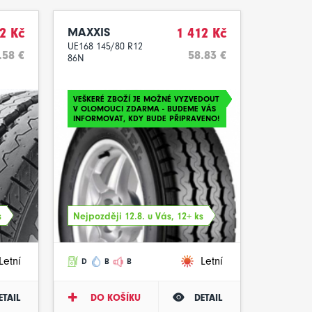
2 Kč
MAXXIS
1 412 Kč
UE168 145/80 R12
.58 €
58.83 €
86N
VEŠKERÉ ZBOŽÍ JE MOŽNÉ VYZVEDOUT
V OLOMOUCI ZDARMA - BUDEME VÁS
INFORMOVAT, KDY BUDE PŘIPRAVENO!
s
Nejpozději 12.8. u Vás, 12+ ks
Letní
Letní
D
B
B
ETAIL
DO KOŠÍKU
DETAIL