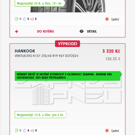
Nejpozději 24.8. u Vás, 12+ ks
Letní
C
B
B
DO KOŠÍKU
DETAIL
VÝPRODEJ
HANKOOK
3 320 Kč
VENTUS EVO K137 235/40 R19 96Y DOT2024
138.35 €
VEŠKERÉ ZBOŽÍ JE MOŽNÉ VYZVEDOUT V OLOMOUCI ZDARMA - BUDEME VÁS
INFORMOVAT, KDY BUDE PŘIPRAVENO!
Nejpozději 12.8. u Vás, jen 3 ks
Letní
C
A
B