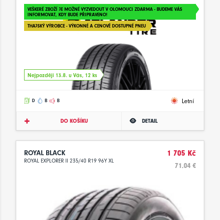
VEŠKERÉ ZBOŽÍ JE MOŽNÉ VYZVEDOUT V OLOMOUCI ZDARMA - BUDEME VÁS
INFORMOVAT, KDY BUDE PŘIPRAVENO!
THAJSKÝ VÝROBCE - VÝKONNÉ A CENOVĚ DOSTUPNÉ PNEU
Nejpozději 13.8. u Vás, 12 ks
Letní
D
B
B
DO KOŠÍKU
DETAIL
ROYAL BLACK
1 705 Kč
ROYAL EXPLORER II 235/40 R19 96Y XL
71.04 €