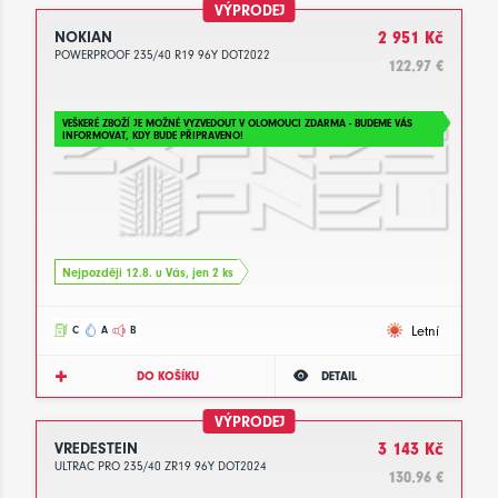
VÝPRODEJ
NOKIAN
2 951 Kč
POWERPROOF 235/40 R19 96Y DOT2022
122.97 €
VEŠKERÉ ZBOŽÍ JE MOŽNÉ VYZVEDOUT V OLOMOUCI ZDARMA - BUDEME VÁS
INFORMOVAT, KDY BUDE PŘIPRAVENO!
Nejpozději 12.8. u Vás, jen 2 ks
Letní
C
A
B
DO KOŠÍKU
DETAIL
VÝPRODEJ
VREDESTEIN
3 143 Kč
ULTRAC PRO 235/40 ZR19 96Y DOT2024
130.96 €