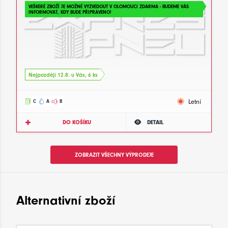
VEŠKERÉ ZBOŽÍ JE MOŽNÉ VYZVEDOUT V OLOMOUCI ZDARMA - BUDEME VÁS
INFORMOVAT, KDY BUDE PŘIPRAVENO!
Nejpozději 12.8. u Vás, 6 ks
Letní
C
A
B
DO KOŠÍKU
DETAIL
ZOBRAZIT VŠECHNY VÝPRODEJE
Alternativní zboží