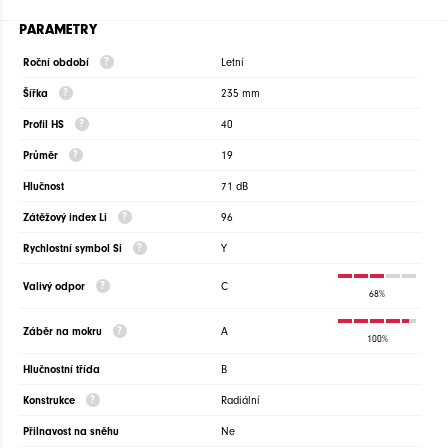
PARAMETRY
Roční období
Letní
Šířka
235 mm
Profil HS
40
Průměr
19
Hlučnost
71 dB
Zátěžový index Li
96
Rychlostní symbol Si
Y
Valivý odpor
C
68%
Záběr na mokru
A
100%
Hlučnostní třída
B
Konstrukce
Radiální
Přilnavost na sněhu
Ne