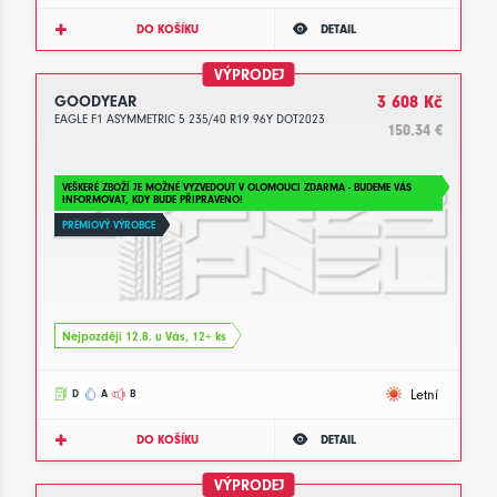
DO KOŠÍKU
DETAIL
VÝPRODEJ
GOODYEAR
3 608 Kč
EAGLE F1 ASYMMETRIC 5 235/40 R19 96Y DOT2023
150.34 €
VEŠKERÉ ZBOŽÍ JE MOŽNÉ VYZVEDOUT V OLOMOUCI ZDARMA - BUDEME VÁS
INFORMOVAT, KDY BUDE PŘIPRAVENO!
PRÉMIOVÝ VÝROBCE
Nejpozději 12.8. u Vás, 12+ ks
Letní
D
A
B
DO KOŠÍKU
DETAIL
VÝPRODEJ