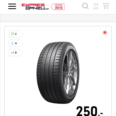
HLEDAT
C
A
B
250
,-