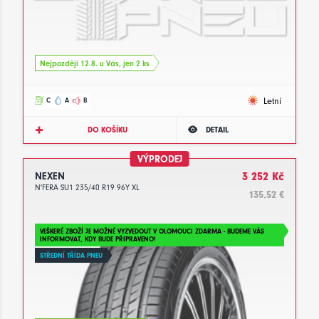
Nejpozději 12.8. u Vás, jen 2 ks
Letní
C
A
B
DO KOŠÍKU
DETAIL
VÝPRODEJ
NEXEN
3 252 Kč
N'FERA SU1 235/40 R19 96Y XL
135.52 €
VEŠKERÉ ZBOŽÍ JE MOŽNÉ VYZVEDOUT V OLOMOUCI ZDARMA - BUDEME VÁS
INFORMOVAT, KDY BUDE PŘIPRAVENO!
STŘEDNÍ TŘÍDA PNEU