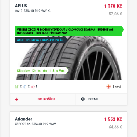
APLUS
1 370 Kč
A610 235/40 R19 96Y XL
57.06 €
VEŠKERÉ ZBOŽÍ JE MOŽNÉ VYZVEDOUT V OLOMOUCI ZDARMA - BUDEME VÁS
INFORMOVAT, KDY BUDE PŘIPRAVENO!
AKCE: 10% SLEVA Z DOPRAVY PO ČR
Skladem 12+ ks - do 11.8. u Vás
Letní
C
C
B
DO KOŠÍKU
DETAIL
Atlander
1 552 Kč
XSPORT 86 235/40 R19 96W
64.66 €