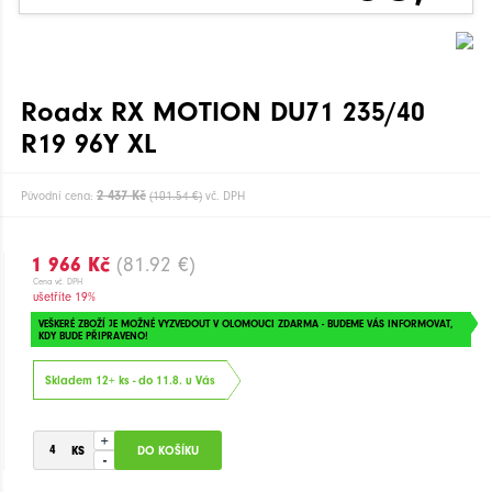
Roadx RX MOTION DU71 235/40
R19 96Y XL
2 437 Kč
Původní cena:
(101.54 €)
vč. DPH
1 966 Kč
(81.92 €)
Cena vč. DPH
ušetříte 19%
VEŠKERÉ ZBOŽÍ JE MOŽNÉ VYZVEDOUT V OLOMOUCI ZDARMA - BUDEME VÁS INFORMOVAT,
KDY BUDE PŘIPRAVENO!
Skladem 12+ ks - do 11.8. u Vás
+
-