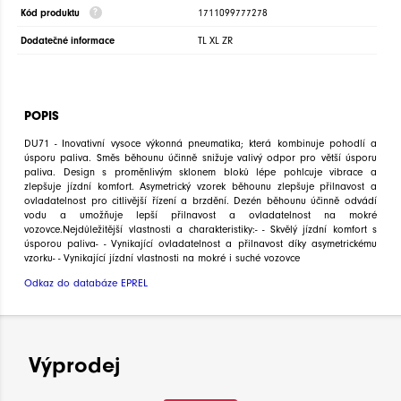
Kód produktu
1711099777278
Dodatečné informace
TL XL ZR
POPIS
DU71 - Inovativní vysoce výkonná pneumatika; která kombinuje pohodlí a
úsporu paliva. Směs běhounu účinně snižuje valivý odpor pro větší úsporu
paliva. Design s proměnlivým sklonem bloků lépe pohlcuje vibrace a
zlepšuje jízdní komfort. Asymetrický vzorek běhounu zlepšuje přilnavost a
ovladatelnost pro citlivější řízení a brzdění. Dezén běhounu účinně odvádí
vodu a umožňuje lepší přilnavost a ovladatelnost na mokré
vozovce.Nejdůležitější vlastnosti a charakteristiky:- - Skvělý jízdní komfort s
úsporou paliva- - Vynikající ovladatelnost a přilnavost díky asymetrickému
vzorku- - Vynikající jízdní vlastnosti na mokré i suché vozovce
Odkaz do databáze EPREL
Výprodej