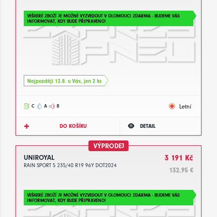
VEŠKERÉ ZBOŽÍ JE MOŽNÉ VYZVEDOUT V OLOMOUCI ZDARMA - BUDEME VÁS
INFORMOVAT, KDY BUDE PŘIPRAVENO!
Nejpozději 12.8. u Vás, jen 2 ks
Letní
C
A
B
DO KOŠÍKU
DETAIL
VÝPRODEJ
UNIROYAL
3 191 Kč
RAIN SPORT 5 235/40 R19 96Y DOT2024
132.95 €
VEŠKERÉ ZBOŽÍ JE MOŽNÉ VYZVEDOUT V OLOMOUCI ZDARMA - BUDEME VÁS
INFORMOVAT, KDY BUDE PŘIPRAVENO!