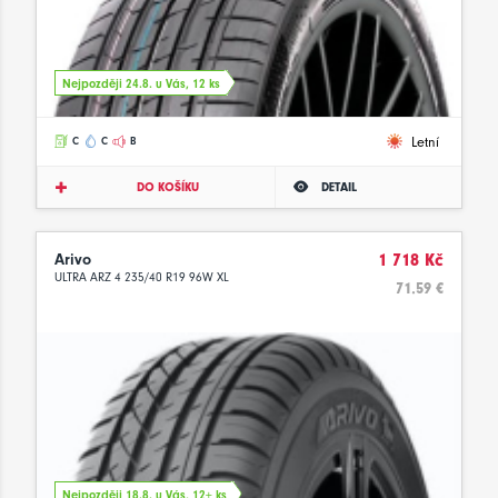
Nejpozději 24.8. u Vás, 12 ks
Letní
C
C
B
DO KOŠÍKU
DETAIL
Arivo
1 718 Kč
ULTRA ARZ 4 235/40 R19 96W XL
71.59 €
Nejpozději 18.8. u Vás, 12+ ks