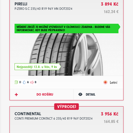
PIRELLI
3 894 Kč
P-ZERO S.C 235/40 R19 96Y HN DOT2024
162.24 €
VEŠKERÉ ZBOŽÍ JE MOŽNÉ VYZVEDOUT V OLOMOUCI ZDARMA - BUDEME VÁS
INFORMOVAT, KDY BUDE PŘIPRAVENO!
Nejpozději 12.8. u Vás, 9 ks
Letní
D
A
B
DO KOŠÍKU
DETAIL
VÝPRODEJ
CONTINENTAL
3 956 Kč
CONTI PREMIUM CONTACT 6 235/40 R19 96Y DOT2024
164.85 €