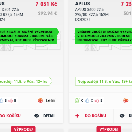
US
7 031 Kč
APLUS
7 23
 D801 22.5
APLUS S600 22.5
292.94 €
301
0 R22,5 154M
295/80 R22,5 152M
024
DOT2024
ERÉ ZBOŽÍ JE MOŽNÉ VYZVEDOUT
VEŠKERÉ ZBOŽÍ JE MOŽNÉ VYZVE
LOMOUCI ZDARMA - BUDEME VÁS
V OLOMOUCI ZDARMA - BUDEME 
RMOVAT, KDY BUDE PŘIPRAVENO!
INFORMOVAT, KDY BUDE PŘIPRAV
ozději 11.8. u Vás, 12+ ks
Nejpozději 11.8. u Vás, 12+ k
Letní
B
B
C
C
B
DO KOŠÍKU
DETAIL
DO KOŠÍKU
D
VÝPRODEJ
VÝPRODEJ