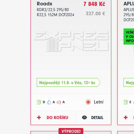
Roadx
7 848 Kč
APL
RDR2/22,5 295/80
APLUS
327.00 €
R22,5 152M DOT2024
295/8
DOT2
VEŠK
V O
INFO
Nejpozději 11.8. u Vás, 12+ ks
Nejp
Letní
D
A
A
E
DO KOŠÍKU
DETAIL
VÝPRODEJ