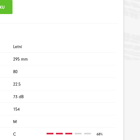
Letní
295 mm
80
22.5
73 dB
154
M
C
68%