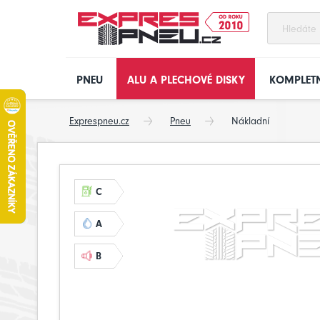
PNEU
ALU A PLECHOVÉ DISKY
KOMPLETN
Exprespneu.cz
Pneu
Nákladní
C
A
B