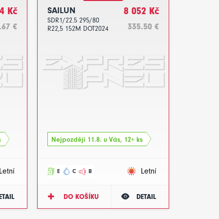
4 Kč
SAILUN
8 052 Kč
SDR1/22.5 295/80
.67 €
335.50 €
R22,5 152M DOT2024
s
Nejpozději 11.8. u Vás, 12+ ks
Letní
Letní
E
C
B
ETAIL
DO KOŠÍKU
DETAIL