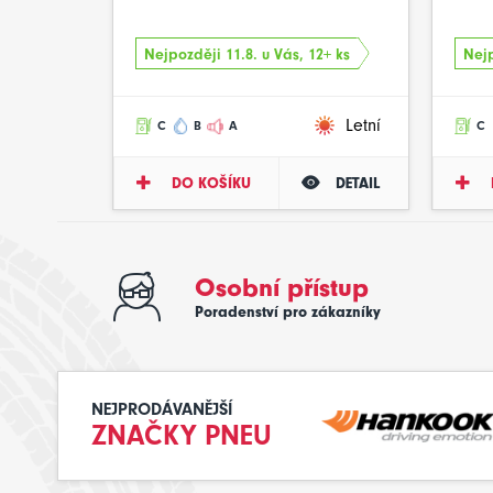
Nejpozději 11.8. u Vás, 12+ ks
Nejp
Letní
C
B
A
C
DO KOŠÍKU
DETAIL
Osobní přístup
Poradenství pro zákazníky
NEJPRODÁVANĚJŠÍ
ZNAČKY PNEU