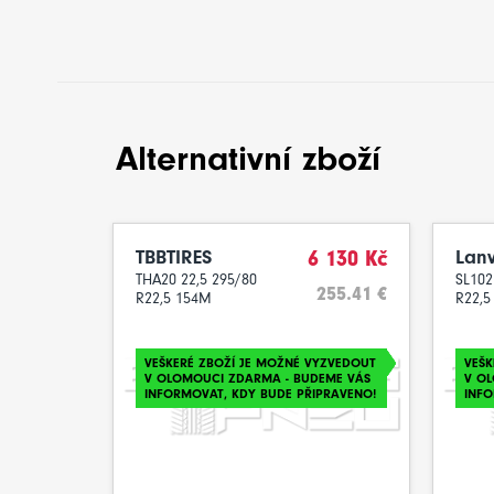
Alternativní zboží
TBBTIRES
6 130 Kč
Lanv
THA20 22,5 295/80
SL102
255.41 €
R22,5 154M
R22,5
VEŠKERÉ ZBOŽÍ JE MOŽNÉ VYZVEDOUT
VEŠK
V OLOMOUCI ZDARMA - BUDEME VÁS
V O
INFORMOVAT, KDY BUDE PŘIPRAVENO!
INFO