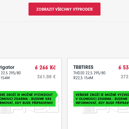
ZOBRAZIT VŠECHNY VÝPRODEJE
igator
6 266 Kč
TBBTIRES
6 53
 22.5 295/80
THD20 22,5 295/80
261.08 €
272
 154M
R22,5 154M
ERÉ ZBOŽÍ JE MOŽNÉ VYZVEDOUT
VEŠKERÉ ZBOŽÍ JE MOŽNÉ VYZVE
LOMOUCI ZDARMA - BUDEME VÁS
V OLOMOUCI ZDARMA - BUDEME 
RMOVAT, KDY BUDE PŘIPRAVENO!
INFORMOVAT, KDY BUDE PŘIPRAV