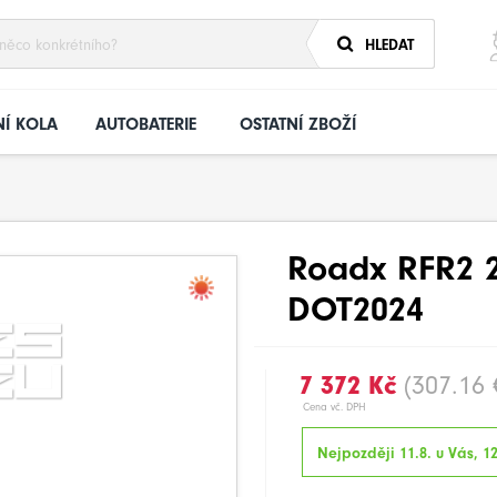
HLEDAT
Í KOLA
AUTOBATERIE
OSTATNÍ ZBOŽÍ
Roadx RFR2 2
DOT2024
7 372 Kč
(307.16 
Cena vč. DPH
Nejpozději 11.8. u Vás, 1