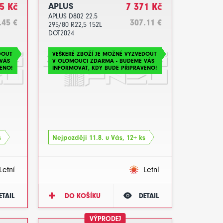
5 Kč
APLUS
7 371 Kč
APLUS D802 22.5
.45 €
307.11 €
295/80 R22,5 152L
DOT2024
DOUT
VEŠKERÉ ZBOŽÍ JE MOŽNÉ VYZVEDOUT
VÁS
V OLOMOUCI ZDARMA - BUDEME VÁS
ENO!
INFORMOVAT, KDY BUDE PŘIPRAVENO!
s
Nejpozději 11.8. u Vás, 12+ ks
Letní
Letní
ETAIL
DO KOŠÍKU
DETAIL
VÝPRODEJ