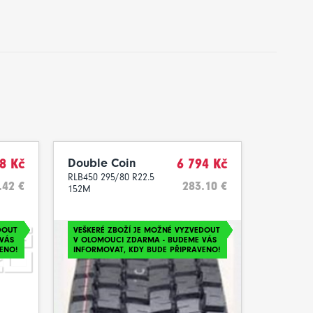
8 Kč
Double Coin
6 794 Kč
RLB450 295/80 R22.5
.42 €
283.10 €
152M
DOUT
VEŠKERÉ ZBOŽÍ JE MOŽNÉ VYZVEDOUT
VÁS
V OLOMOUCI ZDARMA - BUDEME VÁS
ENO!
INFORMOVAT, KDY BUDE PŘIPRAVENO!