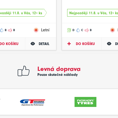
ozději 11.8. u Vás, 12+ ks
Nejpozději 11.8. u Vás, 12+ k
Letní
B
B
D
C
B
DO KOŠÍKU
DETAIL
DO KOŠÍKU
D
Levná doprava
Pouze skutečné náklady