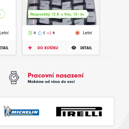
s
Nejpozději 12.8. u Vás, 12+ ks
Letní
Letní
D
C
B
ETAIL
DO KOŠÍKU
DETAIL
Pracovní nasazení
Makáme od rána do noci