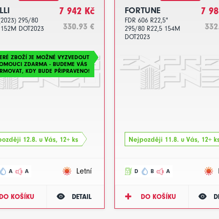
LLI
7 942 Kč
FORTUNE
7 98
(2023) 295/80
FDR 606 R22,5"
330.93 €
332
 152M DOT2023
295/80 R22,5 154M
DOT2023
ERÉ ZBOŽÍ JE MOŽNÉ VYZVEDOUT
LOMOUCI ZDARMA - BUDEME VÁS
RMOVAT, KDY BUDE PŘIPRAVENO!
ozději 12.8. u Vás, 12+ ks
Nejpozději 11.8. u Vás, 12+ k
Letní
A
A
D
B
A
DO KOŠÍKU
DETAIL
DO KOŠÍKU
D