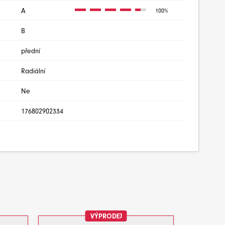
A
100%
B
přední
Radiální
Ne
176802902334
VÝPRODEJ