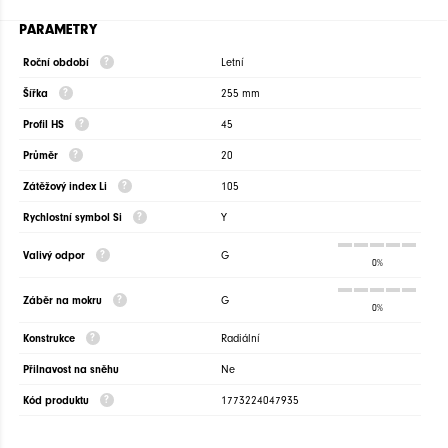
PARAMETRY
Roční období
Letní
Šířka
255 mm
Profil HS
45
Průměr
20
Zátěžový index Li
105
Rychlostní symbol Si
Y
Valivý odpor
G
0%
Záběr na mokru
G
0%
Konstrukce
Radiální
Přilnavost na sněhu
Ne
Kód produktu
1773224047935