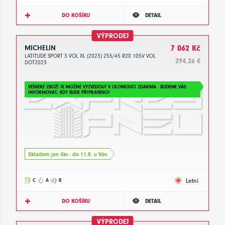
DO KOŠÍKU
DETAIL
VÝPRODEJ
MICHELIN
7 062 Kč
LATITUDE SPORT 3 VOL XL (2023) 255/45 R20 105V VOL
294.26 €
DOT2023
VEŠKERÉ ZBOŽÍ JE MOŽNÉ VYZVEDOUT V OLOMOUCI ZDARMA - BUDEME VÁS
INFORMOVAT, KDY BUDE PŘIPRAVENO!
Skladem jen 4ks - do 11.8. u Vás
Letní
C
A
B
DO KOŠÍKU
DETAIL
VÝPRODEJ