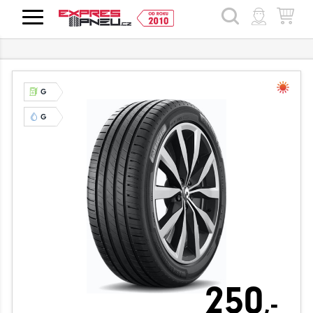
HLEDAT
G
G
250
,-