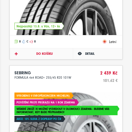
Nejpozději 13.8. u Vás, 12+ ks
Letní
B
C
B
DO KOŠÍKU
DETAIL
SEBRING
2 439 Kč
FORMULA 4x4 ROAD+ 255/45 R20 101W
101.62 €
VYROBENO V EVROPĚ(KONCERN MICHELIN)
POJIŠTĚNÍ PROTI PRŮRAZU NA 1 ROK ZDARMA
VEŠKERÉ ZBOŽÍ JE MOŽNÉ VYZVEDOUT V OLOMOUCI ZDARMA - BUDEME VÁS
INFORMOVAT, KDY BUDE PŘIPRAVENO!
AKCE: 10% SLEVA Z DOPRAVY PO ČR