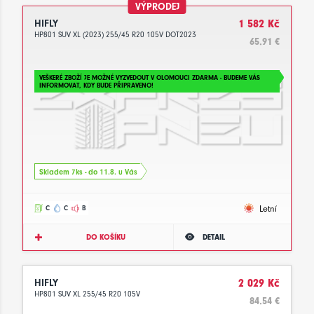
VÝPRODEJ
HIFLY
1 582 Kč
HP801 SUV XL (2023) 255/45 R20 105V DOT2023
65.91 €
VEŠKERÉ ZBOŽÍ JE MOŽNÉ VYZVEDOUT V OLOMOUCI ZDARMA - BUDEME VÁS
INFORMOVAT, KDY BUDE PŘIPRAVENO!
Skladem 7ks - do 11.8. u Vás
Letní
C
C
B
DO KOŠÍKU
DETAIL
HIFLY
2 029 Kč
HP801 SUV XL 255/45 R20 105V
84.54 €