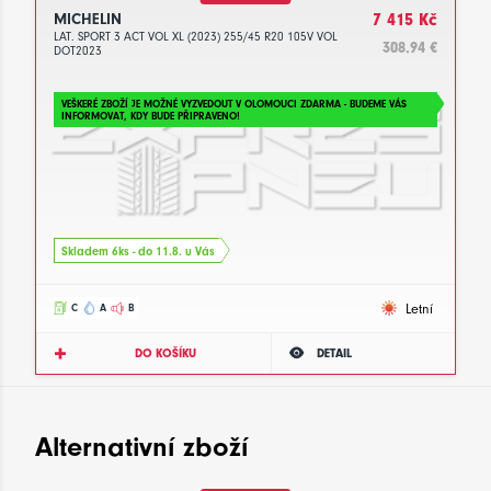
MICHELIN
7 415 Kč
LAT. SPORT 3 ACT VOL XL (2023) 255/45 R20 105V VOL
308.94 €
DOT2023
VEŠKERÉ ZBOŽÍ JE MOŽNÉ VYZVEDOUT V OLOMOUCI ZDARMA - BUDEME VÁS
INFORMOVAT, KDY BUDE PŘIPRAVENO!
Skladem 6ks - do 11.8. u Vás
Letní
C
A
B
DO KOŠÍKU
DETAIL
Alternativní zboží