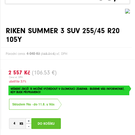
RIKEN SUMMER 3 SUV 255/45 R20
105Y
4 040 Kč
Původní cena:
(168.34 €)
vč. DPH
2 557 Kč
(106.53 €)
Cena vč. DPH
ušetříte 37%
VEŠKERÉ ZBOŽÍ JE MOŽNÉ VYZVEDOUT V OLOMOUCI ZDARMA - BUDEME VÁS INFORMOVAT,
KDY BUDE PŘIPRAVENO!
Skladem 9ks - do 11.8. u Vás
+
-