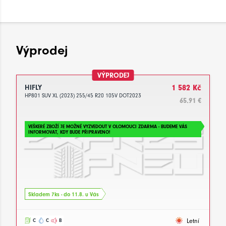
Výprodej
VÝPRODEJ
HIFLY
1 582 Kč
HP801 SUV XL (2023) 255/45 R20 105V DOT2023
65.91 €
VEŠKERÉ ZBOŽÍ JE MOŽNÉ VYZVEDOUT V OLOMOUCI ZDARMA - BUDEME VÁS
INFORMOVAT, KDY BUDE PŘIPRAVENO!
Skladem 7ks - do 11.8. u Vás
Letní
C
C
B