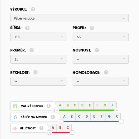
VÝROBCE:
Výběr výrobců
ŠÍŘKA:
PROFIL:
195
55
PRŮMĚR:
NOSNOST:
15
--
RYCHLOST:
HOMOLOGACE:
--
--
A
B
C
D
E
F
G
X
VALIVÝ ODPOR
A
B
C
D
E
F
G
X
ZÁBĚR NA MOKRU
A
B
C
HLUČNOST