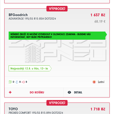
VÝPRODEJ
BFGoodrich
1 637 Kč
ADVANTAGE 195/55 R15 85H DOT2024
68.19 €
VEŠKERÉ ZBOŽÍ JE MOŽNÉ VYZVEDOUT V OLOMOUCI ZDARMA - BUDEME VÁS
INFORMOVAT, KDY BUDE PŘIPRAVENO!
Nejpozději 12.8. u Vás, 12+ ks
Letní
D
B
B
DO KOŠÍKU
DETAIL
VÝPRODEJ
TOYO
1 718 Kč
PROXES COMFORT 195/55 R15 89H DOT2024