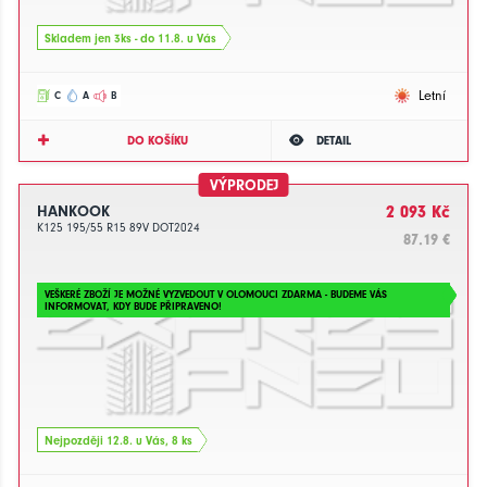
Skladem jen 3ks - do 11.8. u Vás
Letní
C
A
B
DO KOŠÍKU
DETAIL
VÝPRODEJ
HANKOOK
2 093 Kč
K125 195/55 R15 89V DOT2024
87.19 €
VEŠKERÉ ZBOŽÍ JE MOŽNÉ VYZVEDOUT V OLOMOUCI ZDARMA - BUDEME VÁS
INFORMOVAT, KDY BUDE PŘIPRAVENO!
Nejpozději 12.8. u Vás, 8 ks