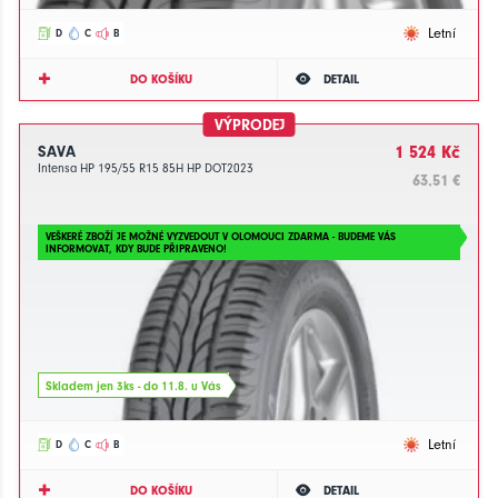
Letní
D
C
B
DO KOŠÍKU
DETAIL
VÝPRODEJ
SAVA
1 524 Kč
Intensa HP 195/55 R15 85H HP DOT2023
63.51 €
VEŠKERÉ ZBOŽÍ JE MOŽNÉ VYZVEDOUT V OLOMOUCI ZDARMA - BUDEME VÁS
INFORMOVAT, KDY BUDE PŘIPRAVENO!
Skladem jen 3ks - do 11.8. u Vás
Letní
D
C
B
DO KOŠÍKU
DETAIL