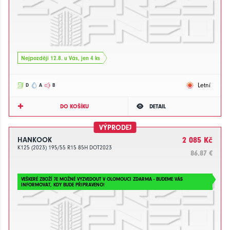
Nejpozději 12.8. u Vás, jen 4 ks
Letní
D
A
B
DO KOŠÍKU
DETAIL
VÝPRODEJ
HANKOOK
2 085 Kč
K125 (2023) 195/55 R15 85H DOT2023
86.87 €
VEŠKERÉ ZBOŽÍ JE MOŽNÉ VYZVEDOUT V OLOMOUCI ZDARMA - BUDEME VÁS
INFORMOVAT, KDY BUDE PŘIPRAVENO!