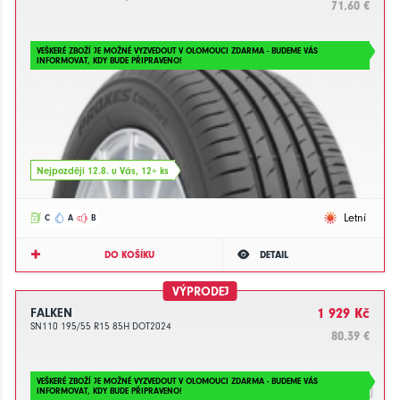
71.60 €
VEŠKERÉ ZBOŽÍ JE MOŽNÉ VYZVEDOUT V OLOMOUCI ZDARMA - BUDEME VÁS
INFORMOVAT, KDY BUDE PŘIPRAVENO!
Nejpozději 12.8. u Vás, 12+ ks
Letní
C
A
B
DO KOŠÍKU
DETAIL
VÝPRODEJ
FALKEN
1 929 Kč
SN110 195/55 R15 85H DOT2024
80.39 €
VEŠKERÉ ZBOŽÍ JE MOŽNÉ VYZVEDOUT V OLOMOUCI ZDARMA - BUDEME VÁS
INFORMOVAT, KDY BUDE PŘIPRAVENO!