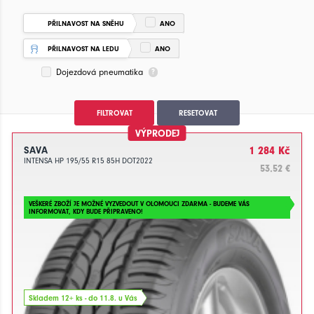
PŘILNAVOST NA SNĚHU
ANO
PŘILNAVOST NA LEDU
ANO
Dojezdová pneumatika
FILTROVAT
RESETOVAT
VÝPRODEJ
SAVA
1 284 Kč
INTENSA HP 195/55 R15 85H DOT2022
53.52 €
VEŠKERÉ ZBOŽÍ JE MOŽNÉ VYZVEDOUT V OLOMOUCI ZDARMA - BUDEME VÁS
INFORMOVAT, KDY BUDE PŘIPRAVENO!
Skladem 12+ ks - do 11.8. u Vás