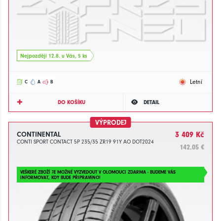
Nejpozději 12.8. u Vás, 5 ks
Letní
C
A
B
DO KOŠÍKU
DETAIL
VÝPRODEJ
CONTINENTAL
3 409 Kč
CONTI SPORT CONTACT 5P 235/35 ZR19 91Y AO DOT2024
142.05 €
VEŠKERÉ ZBOŽÍ JE MOŽNÉ VYZVEDOUT V OLOMOUCI ZDARMA - BUDEME VÁS
INFORMOVAT, KDY BUDE PŘIPRAVENO!