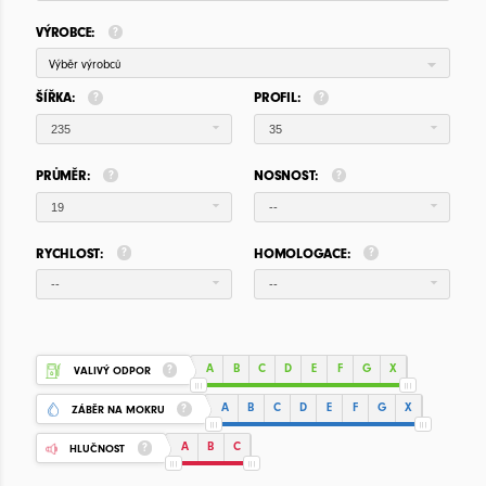
VÝROBCE:
Výběr výrobců
ŠÍŘKA:
PROFIL:
235
35
PRŮMĚR:
NOSNOST:
19
--
RYCHLOST:
HOMOLOGACE:
--
--
A
B
C
D
E
F
G
X
VALIVÝ ODPOR
A
B
C
D
E
F
G
X
ZÁBĚR NA MOKRU
A
B
C
HLUČNOST