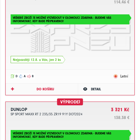
114.46 €
VEŠKERÉ ZBOŽÍ JE MOŽNÉ VYZVEDOUT V OLOMOUCI ZDARMA - BUDEME VÁS
INFORMOVAT, KDY BUDE PŘIPRAVENO!
Nejpozději 12.8. u Vás, jen 2 ks
Letní
D
A
B
DO KOŠÍKU
DETAIL
VÝPRODEJ
DUNLOP
3 321 Kč
SP SPORT MAXX RT 2 235/35 ZR19 91Y DOT2024
138.38 €
VEŠKERÉ ZBOŽÍ JE MOŽNÉ VYZVEDOUT V OLOMOUCI ZDARMA - BUDEME VÁS
INFORMOVAT, KDY BUDE PŘIPRAVENO!