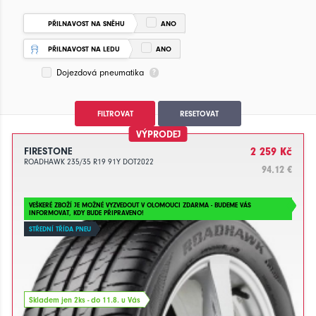
PŘILNAVOST NA SNĚHU
ANO
PŘILNAVOST NA LEDU
ANO
Dojezdová pneumatika
FILTROVAT
RESETOVAT
VÝPRODEJ
FIRESTONE
2 259 Kč
ROADHAWK 235/35 R19 91Y DOT2022
94.12 €
VEŠKERÉ ZBOŽÍ JE MOŽNÉ VYZVEDOUT V OLOMOUCI ZDARMA - BUDEME VÁS
INFORMOVAT, KDY BUDE PŘIPRAVENO!
STŘEDNÍ TŘÍDA PNEU
Skladem jen 2ks - do 11.8. u Vás