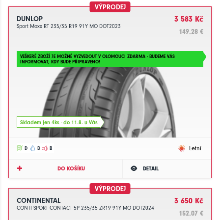
VÝPRODEJ
DUNLOP
3 583 Kč
Sport Maxx RT 235/35 R19 91Y MO DOT2023
149.28 €
VEŠKERÉ ZBOŽÍ JE MOŽNÉ VYZVEDOUT V OLOMOUCI ZDARMA - BUDEME VÁS
INFORMOVAT, KDY BUDE PŘIPRAVENO!
Skladem jen 4ks - do 11.8. u Vás
Letní
D
B
B
DO KOŠÍKU
DETAIL
VÝPRODEJ
CONTINENTAL
3 650 Kč
CONTI SPORT CONTACT 5P 235/35 ZR19 91Y MO DOT2024
152.07 €