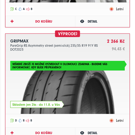
Letní
C
A
B
DO KOŠÍKU
DETAIL
VÝPRODEJ
GRIPMAX
2 266 Kč
PureGrip RS Asymmetry street (semi-slick) 235/35 R19 91Y RS
94.43 €
DOT2023
VEŠKERÉ ZBOŽÍ JE MOŽNÉ VYZVEDOUT V OLOMOUCI ZDARMA - BUDEME VÁS
INFORMOVAT, KDY BUDE PŘIPRAVENO!
Skladem jen 2ks - do 11.8. u Vás
Letní
D
B
B
DO KOŠÍKU
DETAIL