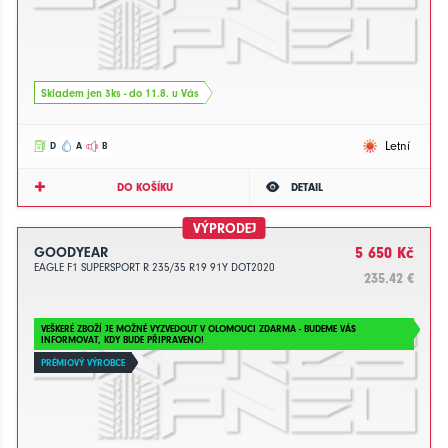
Skladem jen 3ks - do 11.8. u Vás
Letní
D
A
B
DO KOŠÍKU
DETAIL
VÝPRODEJ
GOODYEAR
5 650 Kč
EAGLE F1 SUPERSPORT R 235/35 R19 91Y DOT2020
235.42 €
VEŠKERÉ ZBOŽÍ JE MOŽNÉ VYZVEDOUT V OLOMOUCI ZDARMA - BUDEME VÁS
INFORMOVAT, KDY BUDE PŘIPRAVENO!
PRÉMIOVÝ VÝROBCE