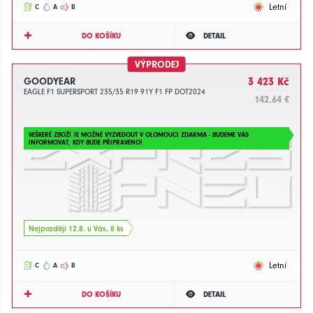
Letní
C
A
B
DO KOŠÍKU
DETAIL
VÝPRODEJ
GOODYEAR
3 423 Kč
EAGLE F1 SUPERSPORT 235/35 R19 91Y F1 FP DOT2024
142.64 €
VEŠKERÉ ZBOŽÍ JE MOŽNÉ VYZVEDOUT V OLOMOUCI ZDARMA - BUDEME VÁS
INFORMOVAT, KDY BUDE PŘIPRAVENO!
Nejpozději 12.8. u Vás, 8 ks
Letní
C
A
B
DO KOŠÍKU
DETAIL