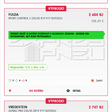
VÝPRODEJ
FULDA
2 604 Kč
SPORT CONTROL 2 235/35 R19 91Y DOT2024
108.49 €
VEŠKERÉ ZBOŽÍ JE MOŽNÉ VYZVEDOUT V OLOMOUCI ZDARMA - BUDEME VÁS
INFORMOVAT, KDY BUDE PŘIPRAVENO!
Nejpozději 12.8. u Vás, 6 ks
Letní
D
A
B
DO KOŠÍKU
DETAIL
VÝPRODEJ
VREDESTEIN
2 747 Kč
ULTRAC PRO 235/35 ZR19 91Y DOT2024