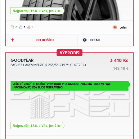
Nejpozději 12.8. u Vás, jen 2 ks
Letní
C
A
B
DO KOŠÍKU
DETAIL
VÝPRODEJ
GOODYEAR
3 410 Kč
EAGLE F1 ASYMMETRIC 5 235/35 R19 91Y DOT2024
142.10 €
VEŠKERÉ ZBOŽÍ JE MOŽNÉ VYZVEDOUT V OLOMOUCI ZDARMA - BUDEME VÁS
INFORMOVAT, KDY BUDE PŘIPRAVENO!
Nejpozději 12.8. u Vás, jen 2 ks