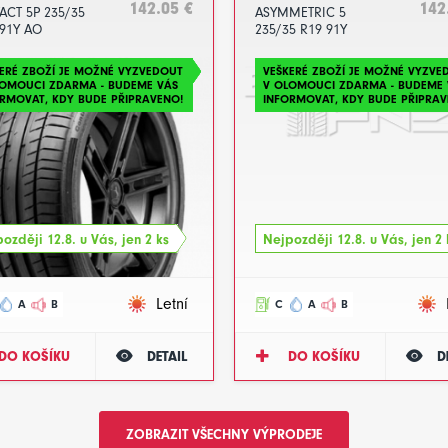
142.05 €
142
ACT 5P 235/35
ASYMMETRIC 5
91Y AO
235/35 R19 91Y
024
DOT2024
ERÉ ZBOŽÍ JE MOŽNÉ VYZVEDOUT
VEŠKERÉ ZBOŽÍ JE MOŽNÉ VYZVE
LOMOUCI ZDARMA - BUDEME VÁS
V OLOMOUCI ZDARMA - BUDEME 
RMOVAT, KDY BUDE PŘIPRAVENO!
INFORMOVAT, KDY BUDE PŘIPRAV
ozději 12.8. u Vás, jen 2 ks
Nejpozději 12.8. u Vás, jen 2 
Letní
A
B
C
A
B
DO KOŠÍKU
DETAIL
DO KOŠÍKU
D
ZOBRAZIT VŠECHNY VÝPRODEJE