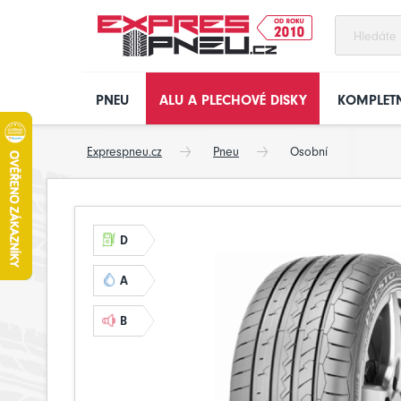
PNEU
ALU A PLECHOVÉ DISKY
KOMPLETN
Exprespneu.cz
Pneu
Osobní
D
A
B