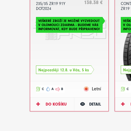
138.38 €
235/35 ZR19 91Y
CONT
DOT2024
ZR19 
DOT2
VEŠKERÉ ZBOŽÍ JE MOŽNÉ VYZVEDOUT
VEŠK
V OLOMOUCI ZDARMA - BUDEME VÁS
V O
INFORMOVAT, KDY BUDE PŘIPRAVENO!
INFO
Nejpozději 12.8. u Vás, 5 ks
Nejp
Letní
C
A
B
C
DO KOŠÍKU
DETAIL