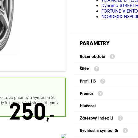
TRIANGLE EFFEXS
Dynamo STREET-H
FORTUNE VIENTO 
NORDEXX NS9000
PARAMETRY
Roční období
Šířka
Profil HS
Průměr
mená, že pneu byla vyrobena 20
250
y informace, že byla vyrobena v
Hlučnost
,-
Zátěžový index Li
Rychlostní symbol Si