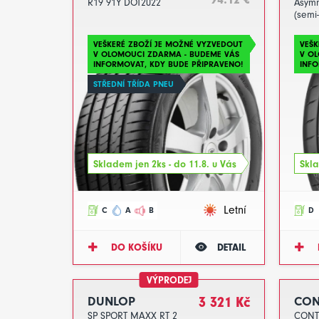
R19 91Y DOT2022
Asymm
(semi-
R19 9
VEŠKERÉ ZBOŽÍ JE MOŽNÉ VYZVEDOUT
VEŠK
V OLOMOUCI ZDARMA - BUDEME VÁS
V O
INFORMOVAT, KDY BUDE PŘIPRAVENO!
INFO
STŘEDNÍ TŘÍDA PNEU
Skladem jen 2ks - do 11.8. u Vás
Skla
Letní
C
A
B
D
DO KOŠÍKU
DETAIL
VÝPRODEJ
DUNLOP
3 321 Kč
CON
SP SPORT MAXX RT 2
CONT