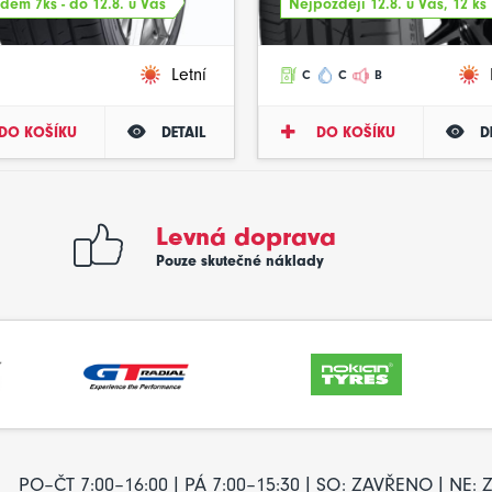
dem 7ks - do 12.8. u Vás
Nejpozději 12.8. u Vás, 12 ks
Letní
C
C
B
DO KOŠÍKU
DETAIL
DO KOŠÍKU
D
Levná doprava
Pouze skutečné náklady
PO–ČT 7:00–16:00 | PÁ 7:00–15:30 | SO: ZAVŘENO | NE