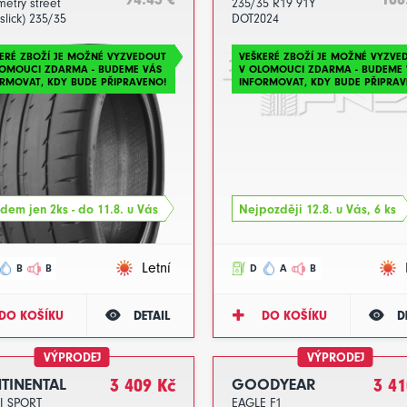
etry street
235/35 R19 91Y
slick) 235/35
DOT2024
1Y RS DOT2023
ERÉ ZBOŽÍ JE MOŽNÉ VYZVEDOUT
VEŠKERÉ ZBOŽÍ JE MOŽNÉ VYZVE
LOMOUCI ZDARMA - BUDEME VÁS
V OLOMOUCI ZDARMA - BUDEME 
RMOVAT, KDY BUDE PŘIPRAVENO!
INFORMOVAT, KDY BUDE PŘIPRAV
dem jen 2ks - do 11.8. u Vás
Nejpozději 12.8. u Vás, 6 ks
Letní
B
B
D
A
B
DO KOŠÍKU
DETAIL
DO KOŠÍKU
D
VÝPRODEJ
VÝPRODEJ
TINENTAL
3 409 Kč
GOODYEAR
3 41
I SPORT
EAGLE F1