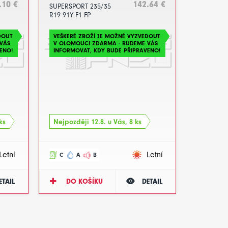
.10 €
142.64 €
SUPERSPORT 235/35
R19 91Y F1 FP
DOT2024
DOUT
VEŠKERÉ ZBOŽÍ JE MOŽNÉ VYZVEDOUT
VÁS
V OLOMOUCI ZDARMA - BUDEME VÁS
ENO!
INFORMOVAT, KDY BUDE PŘIPRAVENO!
ks
Nejpozději 12.8. u Vás, 8 ks
Letní
Letní
C
A
B
ETAIL
DO KOŠÍKU
DETAIL