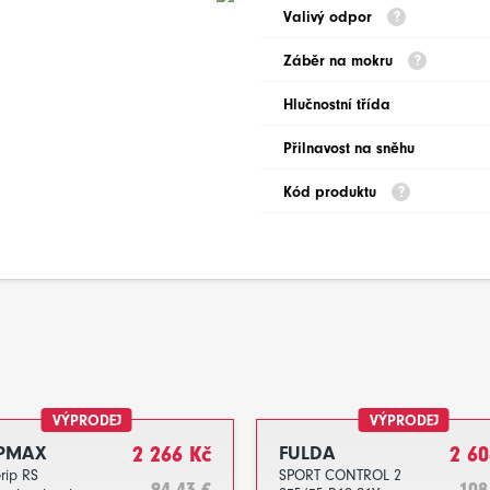
Valivý odpor
Záběr na mokru
Hlučnostní třída
Přilnavost na sněhu
Kód produktu
VÝPRODEJ
VÝPRODEJ
PMAX
2 266 Kč
FULDA
2 60
rip RS
SPORT CONTROL 2
94.43 €
108