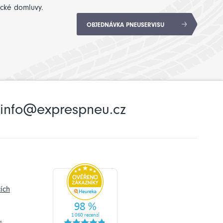
ické domluvy.
OBJEDNÁVKA PNEUSERVISU
info@exprespneu.cz
ích
,