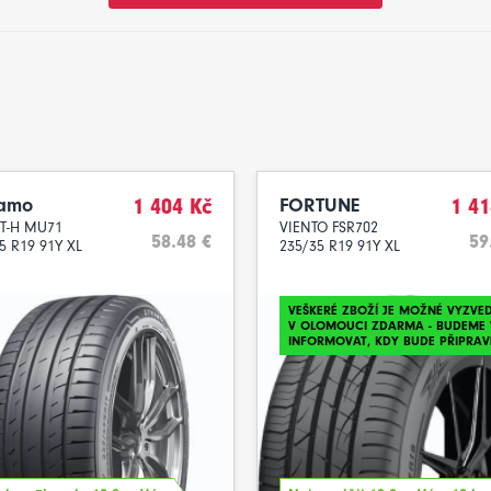
amo
1 404 Kč
FORTUNE
1 41
ET-H MU71
VIENTO FSR702
58.48 €
59
5 R19 91Y XL
235/35 R19 91Y XL
VEŠKERÉ ZBOŽÍ JE MOŽNÉ VYZVE
V OLOMOUCI ZDARMA - BUDEME 
INFORMOVAT, KDY BUDE PŘIPRAV