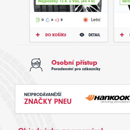
Nejpozději 12.8. u Vás, jen 4 ks
Skla
Letní
D
A
B
DO KOŠÍKU
DETAIL
Osobní přístup
Poradenství pro zákazníky
NEJPRODÁVANĚJŠÍ
ZNAČKY PNEU