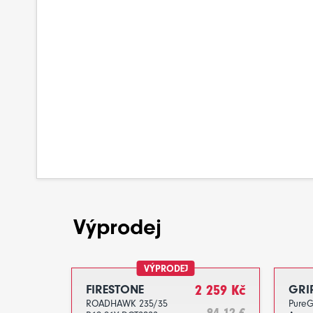
Výprodej
VÝPRODEJ
FIRESTONE
2 259 Kč
GRI
ROADHAWK 235/35
PureG
94.12 €