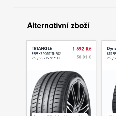
Alternativní zboží
TRIANGLE
1 392 Kč
Dyn
EFFEXSPORT TH202
STRE
58.01 €
235/35 R19 91Y XL
235/3