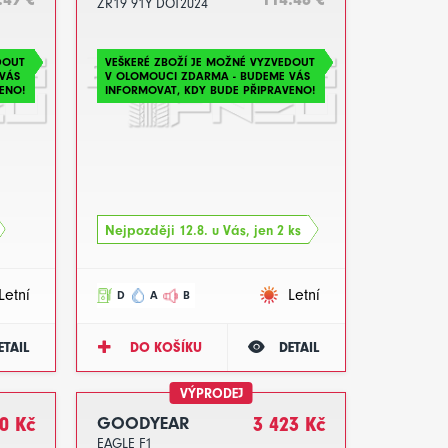
ZR19 91Y DOT2024
DOUT
VEŠKERÉ ZBOŽÍ JE MOŽNÉ VYZVEDOUT
VÁS
V OLOMOUCI ZDARMA - BUDEME VÁS
ENO!
INFORMOVAT, KDY BUDE PŘIPRAVENO!
Nejpozději 12.8. u Vás, jen 2 ks
Letní
Letní
D
A
B
ETAIL
DO KOŠÍKU
DETAIL
VÝPRODEJ
0 Kč
GOODYEAR
3 423 Kč
EAGLE F1