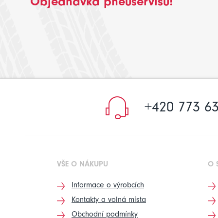
Objednávka pneuservisu!
+420 773 63
VŠE O NÁKUPU
O 
Informace o výrobcích
Kontakty a volná místa
Obchodní podmínky