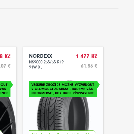
8 Kč
NORDEXX
1 477 Kč
NS9000 235/35 R19
.07 €
61.56 €
91W XL
DOUT
VEŠKERÉ ZBOŽÍ JE MOŽNÉ VYZVEDOUT
VÁS
V OLOMOUCI ZDARMA - BUDEME VÁS
ENO!
INFORMOVAT, KDY BUDE PŘIPRAVENO!