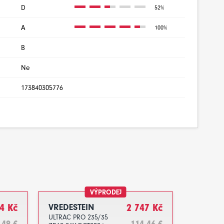
D
52%
A
100%
B
Ne
173840305776
VÝPRODEJ
4 Kč
VREDESTEIN
2 747 Kč
ULTRAC PRO 235/35
.49 €
114.46 €