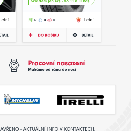
Skladem jen 4ks - do 11.8. u Vás
Letní
Letní
D
B
B
ETAIL
DO KOŠÍKU
DETAIL
Pracovní nasazení
Makáme od rána do noci
: ZAVŘENO - AKTUÁLNÍ INFO V KONTAKTECH.