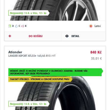
Nejpozději 13.8. u Vás, 12+ ks
Letní
D
C
B
DO KOŠÍKU
DETAIL
Atlander
840 Kč
LANDER XSPORT ATL33# 165/65 R13 77T
35.01 €
VEŠKERÉ ZBOŽÍ JE MOŽNÉ VYZVEDOUT V OLOMOUCI ZDARMA - BUDEME VÁS
INFORMOVAT, KDY BUDE PŘIPRAVENO!
THAJSKÝ VÝROBCE - VÝKONNÉ A CENOVĚ DOSTUPNÉ PNEU
Nejpozději 13.8. u Vás, 12+ ks