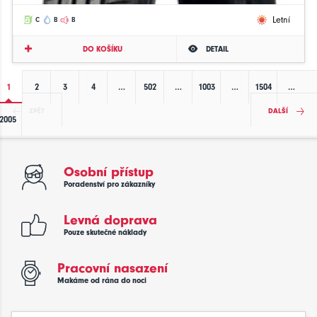
Letní
C
B
B
DO KOŠÍKU
DETAIL
1
2
3
4
…
502
…
1003
…
1504
…
ZPĚT
DALŠÍ
2005
Osobní přístup
Poradenství pro zákazníky
Levná doprava
Pouze skutečné náklady
Pracovní nasazení
Makáme od rána do noci