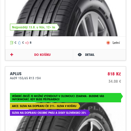
Nejpozději 13.8. u Vás, 12+ ks
Letní
C
C
B
DO KOŠÍKU
DETAIL
APLUS
818 Kč
A609 155/65 R13 73H
34.08 €
VEŠKERÉ ZBOŽÍ JE MOŽNÉ VYZVEDOUT V OLOMOUCI ZDARMA - BUDEME VÁS
INFORMOVAT, KDY BUDE PŘIPRAVENO!
AKCE: SLEVA NA DOPRAVU ČR 21% - SLEVA V KOŠÍKU
SLEVA NA DOPRAVU OSOBNÍ PNEU A DISKY SLOVENSKO 20%