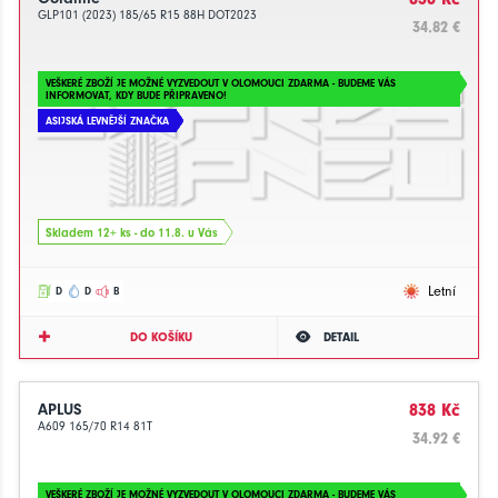
GLP101 (2023) 185/65 R15 88H DOT2023
34.82 €
VEŠKERÉ ZBOŽÍ JE MOŽNÉ VYZVEDOUT V OLOMOUCI ZDARMA - BUDEME VÁS
INFORMOVAT, KDY BUDE PŘIPRAVENO!
ASIJSKÁ LEVNĚJŠÍ ZNAČKA
Skladem 12+ ks - do 11.8. u Vás
Letní
D
D
B
DO KOŠÍKU
DETAIL
APLUS
838 Kč
A609 165/70 R14 81T
34.92 €
VEŠKERÉ ZBOŽÍ JE MOŽNÉ VYZVEDOUT V OLOMOUCI ZDARMA - BUDEME VÁS