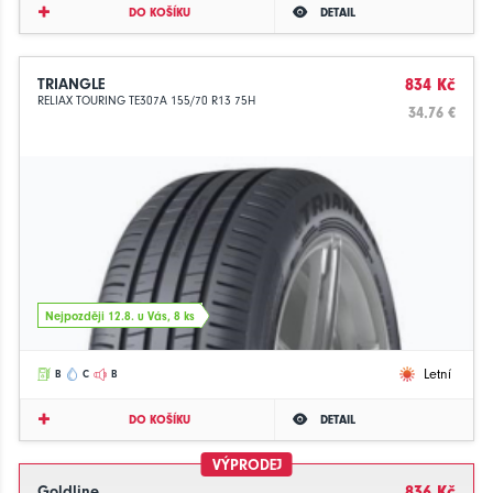
DO KOŠÍKU
DETAIL
TRIANGLE
834 Kč
RELIAX TOURING TE307A 155/70 R13 75H
34.76 €
Nejpozději 12.8. u Vás, 8 ks
Letní
B
C
B
DO KOŠÍKU
DETAIL
VÝPRODEJ
Goldline
836 Kč