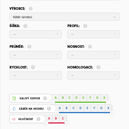
VÝROBCE:
Výběr výrobců
ŠÍŘKA:
PROFIL:
--
--
PRŮMĚR:
NOSNOST:
--
--
RYCHLOST:
HOMOLOGACE:
--
--
A
B
C
D
E
F
G
X
VALIVÝ ODPOR
A
B
C
D
E
F
G
X
ZÁBĚR NA MOKRU
A
B
C
HLUČNOST