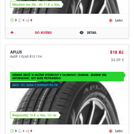
Skladem jen 2ks - do 11.8. u Vás
Letní
D
C
B
DO KOŠÍKU
DETAIL
APLUS
818 Kč
A609 175/60 R13 77H
34.09 €
VEŠKERÉ ZBOŽÍ JE MOŽNÉ VYZVEDOUT V OLOMOUCI ZDARMA - BUDEME VÁS
INFORMOVAT, KDY BUDE PŘIPRAVENO!
AKCE: 10% SLEVA Z DOPRAVY PO ČR
Nejpozději 13.8. u Vás, 12+ ks
Letní
D
C
B