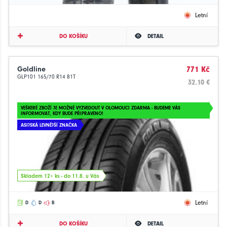
Letní
DO KOŠÍKU
DETAIL
Goldline
771 Kč
GLP101 165/70 R14 81T
32.10 €
VEŠKERÉ ZBOŽÍ JE MOŽNÉ VYZVEDOUT V OLOMOUCI ZDARMA - BUDEME VÁS
INFORMOVAT, KDY BUDE PŘIPRAVENO!
ASIJSKÁ LEVNĚJŠÍ ZNAČKA
Skladem 12+ ks - do 11.8. u Vás
Letní
D
D
B
DO KOŠÍKU
DETAIL