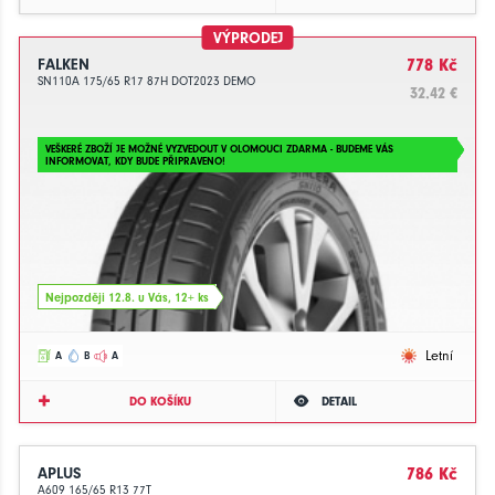
VÝPRODEJ
FALKEN
778 Kč
SN110A 175/65 R17 87H DOT2023 DEMO
32.42 €
VEŠKERÉ ZBOŽÍ JE MOŽNÉ VYZVEDOUT V OLOMOUCI ZDARMA - BUDEME VÁS
INFORMOVAT, KDY BUDE PŘIPRAVENO!
Nejpozději 12.8. u Vás, 12+ ks
Letní
A
B
A
DO KOŠÍKU
DETAIL
APLUS
786 Kč
A609 165/65 R13 77T