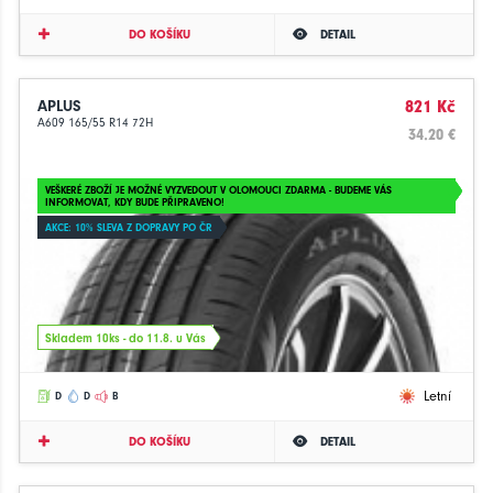
DO KOŠÍKU
DETAIL
APLUS
821 Kč
A609 165/55 R14 72H
34.20 €
VEŠKERÉ ZBOŽÍ JE MOŽNÉ VYZVEDOUT V OLOMOUCI ZDARMA - BUDEME VÁS
INFORMOVAT, KDY BUDE PŘIPRAVENO!
AKCE: 10% SLEVA Z DOPRAVY PO ČR
Skladem 10ks - do 11.8. u Vás
Letní
D
D
B
DO KOŠÍKU
DETAIL