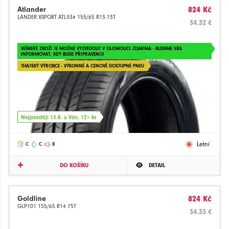
Atlander
824 Kč
LANDER XSPORT ATL33# 155/65 R13 73T
34.32 €
VEŠKERÉ ZBOŽÍ JE MOŽNÉ VYZVEDOUT V OLOMOUCI ZDARMA - BUDEME VÁS
INFORMOVAT, KDY BUDE PŘIPRAVENO!
THAJSKÝ VÝROBCE - VÝKONNÉ A CENOVĚ DOSTUPNÉ PNEU
Nejpozději 13.8. u Vás, 12+ ks
Letní
C
C
B
DO KOŠÍKU
DETAIL
Goldline
824 Kč
GLP101 155/65 R14 75T
34.33 €