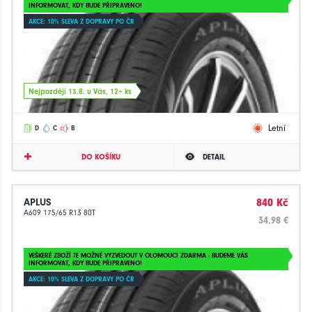
INFORMOVAT, KDY BUDE PŘIPRAVENO!
AKCE: 10% SLEVA Z DOPRAVY PO ČR
Nejpozději 13.8. u Vás, 12+ ks
Letní
D
C
B
DO KOŠÍKU
DETAIL
APLUS
840 Kč
A609 175/65 R13 80T
34.98 €
VEŠKERÉ ZBOŽÍ JE MOŽNÉ VYZVEDOUT V OLOMOUCI ZDARMA - BUDEME VÁS
INFORMOVAT, KDY BUDE PŘIPRAVENO!
AKCE: 10% SLEVA Z DOPRAVY PO ČR