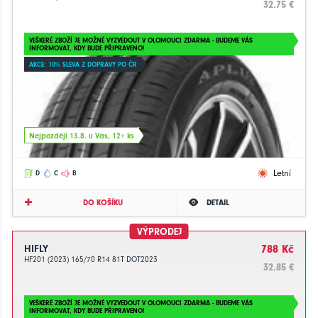
32.75 €
VEŠKERÉ ZBOŽÍ JE MOŽNÉ VYZVEDOUT V OLOMOUCI ZDARMA - BUDEME VÁS
INFORMOVAT, KDY BUDE PŘIPRAVENO!
AKCE: 10% SLEVA Z DOPRAVY PO ČR
Nejpozději 13.8. u Vás, 12+ ks
Letní
D
C
B
DO KOŠÍKU
DETAIL
VÝPRODEJ
HIFLY
788 Kč
HF201 (2023) 165/70 R14 81T DOT2023
32.85 €
VEŠKERÉ ZBOŽÍ JE MOŽNÉ VYZVEDOUT V OLOMOUCI ZDARMA - BUDEME VÁS
INFORMOVAT, KDY BUDE PŘIPRAVENO!