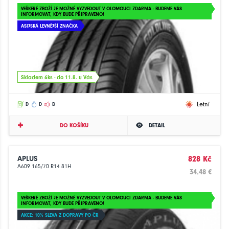
VEŠKERÉ ZBOŽÍ JE MOŽNÉ VYZVEDOUT V OLOMOUCI ZDARMA - BUDEME VÁS
INFORMOVAT, KDY BUDE PŘIPRAVENO!
ASIJSKÁ LEVNĚJŠÍ ZNAČKA
Skladem 6ks - do 11.8. u Vás
Letní
D
D
B
DO KOŠÍKU
DETAIL
APLUS
828 Kč
A609 165/70 R14 81H
34.48 €
VEŠKERÉ ZBOŽÍ JE MOŽNÉ VYZVEDOUT V OLOMOUCI ZDARMA - BUDEME VÁS
INFORMOVAT, KDY BUDE PŘIPRAVENO!
AKCE: 10% SLEVA Z DOPRAVY PO ČR