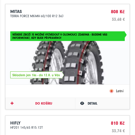
MITAS
808 Kč
TERRA FORCE MX-MH 60/100 R12 36J
33.68 €
VEŠKERÉ ZBOŽÍ JE MOŽNÉ VYZVEDOUT V OLOMOUCI ZDARMA - BUDEME VÁS
INFORMOVAT, KDY BUDE PŘIPRAVENO!
Skladem jen 1ks - do 12.8. u Vás
Letní
DO KOŠÍKU
DETAIL
HIFLY
810 Kč
HF201 145/65 R15 72T
33.74 €