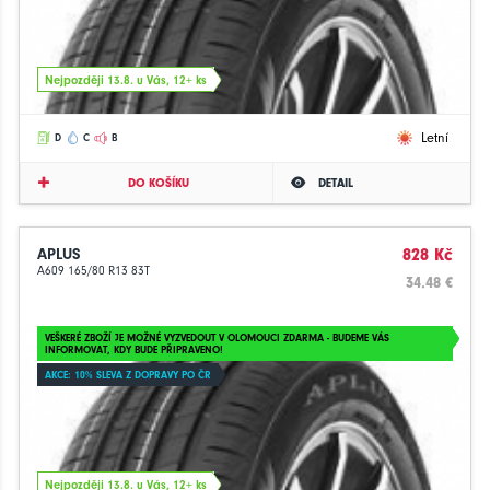
Nejpozději 13.8. u Vás, 12+ ks
Letní
D
C
B
DO KOŠÍKU
DETAIL
APLUS
828 Kč
A609 165/80 R13 83T
34.48 €
VEŠKERÉ ZBOŽÍ JE MOŽNÉ VYZVEDOUT V OLOMOUCI ZDARMA - BUDEME VÁS
INFORMOVAT, KDY BUDE PŘIPRAVENO!
AKCE: 10% SLEVA Z DOPRAVY PO ČR
Nejpozději 13.8. u Vás, 12+ ks