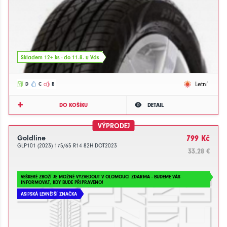
Skladem 12+ ks - do 11.8. u Vás
Letní
D
C
B
DO KOŠÍKU
DETAIL
VÝPRODEJ
Goldline
799 Kč
GLP101 (2023) 175/65 R14 82H DOT2023
33.28 €
VEŠKERÉ ZBOŽÍ JE MOŽNÉ VYZVEDOUT V OLOMOUCI ZDARMA - BUDEME VÁS
INFORMOVAT, KDY BUDE PŘIPRAVENO!
ASIJSKÁ LEVNĚJŠÍ ZNAČKA