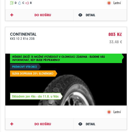
Letní
D
C
B
DO KOŠÍKU
DETAIL
CONTINENTAL
803 Kč
KKS 10 2 R16 20B
33.48 €
VEŠKERÉ ZBOŽÍ JE MOŽNÉ VYZVEDOUT V OLOMOUCI ZDARMA - BUDEME VÁS
INFORMOVAT, KDY BUDE PŘIPRAVENO!
PRÉMIOVÝ VÝROBCE
SLEVA DOPRAVA 20% SLOVENSKO
Skladem jen 4ks - do 11.8. u Vás
Letní
DO KOŠÍKU
DETAIL