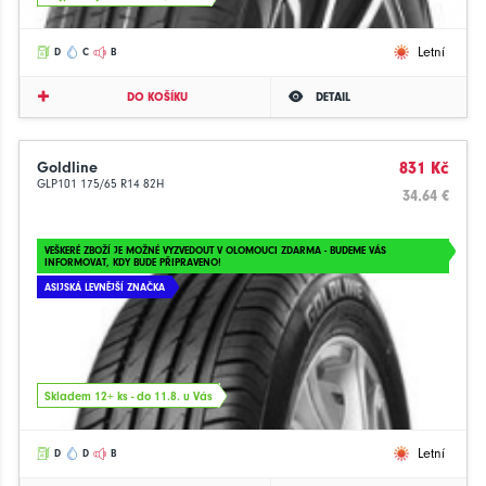
Letní
D
C
B
DO KOŠÍKU
DETAIL
Goldline
831 Kč
GLP101 175/65 R14 82H
34.64 €
VEŠKERÉ ZBOŽÍ JE MOŽNÉ VYZVEDOUT V OLOMOUCI ZDARMA - BUDEME VÁS
INFORMOVAT, KDY BUDE PŘIPRAVENO!
ASIJSKÁ LEVNĚJŠÍ ZNAČKA
Skladem 12+ ks - do 11.8. u Vás
Letní
D
D
B