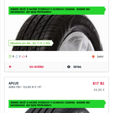
VEŠKERÉ ZBOŽÍ JE MOŽNÉ VYZVEDOUT V OLOMOUCI ZDARMA - BUDEME VÁS
INFORMOVAT, KDY BUDE PŘIPRAVENO!
Skladem jen 4ks - do 11.8. u Vás
Letní
D
C
B
DO KOŠÍKU
DETAIL
APLUS
817 Kč
AERIX FS01 155/80 R13 79T
34.04 €
VEŠKERÉ ZBOŽÍ JE MOŽNÉ VYZVEDOUT V OLOMOUCI ZDARMA - BUDEME VÁS
INFORMOVAT, KDY BUDE PŘIPRAVENO!