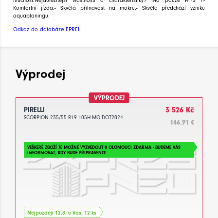
Komfortní jízda.- Skvělá přilnavost na mokru.- Skvěle předchází vzniku
aquaplaningu.
Odkaz do databáze EPREL
Výprodej
VÝPRODEJ
PIRELLI
3 526 Kč
SCORPION 235/55 R19 105H MO DOT2024
146.91 €
VEŠKERÉ ZBOŽÍ JE MOŽNÉ VYZVEDOUT V OLOMOUCI ZDARMA - BUDEME VÁS
INFORMOVAT, KDY BUDE PŘIPRAVENO!
Nejpozději 12.8. u Vás, 12 ks