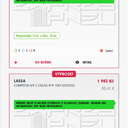
INFORMOVAT, KDY BUDE PŘIPRAVENO!
Nejpozději 12.8. u Vás, 10 ks
Letní
C
C
B
DO KOŠÍKU
DETAIL
VÝPRODEJ
LASSA
1 983 Kč
COMPETUS H/P 2 235/55 R19 105Y DOT2022
82.61 €
VEŠKERÉ ZBOŽÍ JE MOŽNÉ VYZVEDOUT V OLOMOUCI ZDARMA - BUDEME VÁS
INFORMOVAT, KDY BUDE PŘIPRAVENO!