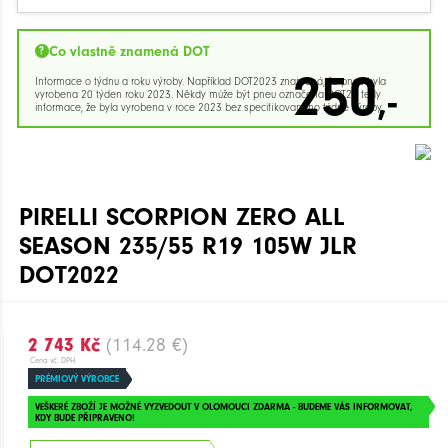
Co vlastně znamená DOT
250
Informace o týdnu a roku výroby. Například DOT2023 znamená, že pneu byla
,-
vyrobena 20 týden roku 2023. Někdy může být pneu označena DOT23 tedy
informace, že byla vyrobena v roce 2023 bez specifikovaného týdne výroby.
PIRELLI SCORPION ZERO ALL
SEASON 235/55 R19 105W JLR
DOT2022
2 743 Kč
(114.28 €)
Cena vč. DPH
PRÉMIOVÝ VÝROBCE
VEŠKERÉ ZBOŽÍ JE MOŽNÉ VYZVEDOUT V OLOMOUCI ZDARMA - BUDEME VÁS INFORMOVAT,
KDY BUDE PŘIPRAVENO!