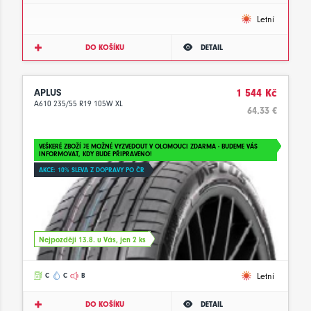
Letní
DO KOŠÍKU
DETAIL
APLUS
1 544 Kč
A610 235/55 R19 105W XL
64.33 €
VEŠKERÉ ZBOŽÍ JE MOŽNÉ VYZVEDOUT V OLOMOUCI ZDARMA - BUDEME VÁS
INFORMOVAT, KDY BUDE PŘIPRAVENO!
AKCE: 10% SLEVA Z DOPRAVY PO ČR
Nejpozději 13.8. u Vás, jen 2 ks
Letní
C
C
B
DO KOŠÍKU
DETAIL