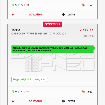
Letní
C
C
B
DO KOŠÍKU
DETAIL
VÝPRODEJ
TOYO
2 372 Kč
OPEN COUNTRY U/T 235/55 R19 101W DOT2024
98.82 €
VEŠKERÉ ZBOŽÍ JE MOŽNÉ VYZVEDOUT V OLOMOUCI ZDARMA - BUDEME VÁS
INFORMOVAT, KDY BUDE PŘIPRAVENO!
Nejpozději 12.8. u Vás, 8 ks
Letní
D
C
B
DO KOŠÍKU
DETAIL