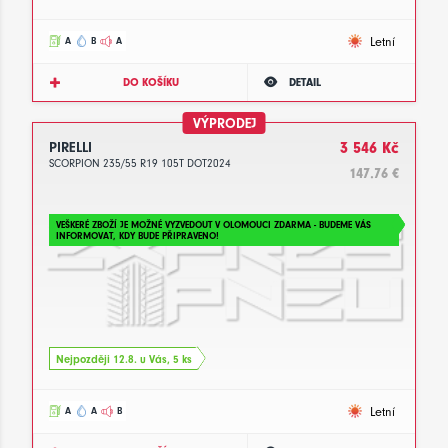
Letní
A
B
A
DO KOŠÍKU
DETAIL
VÝPRODEJ
PIRELLI
3 546 Kč
SCORPION 235/55 R19 105T DOT2024
147.76 €
VEŠKERÉ ZBOŽÍ JE MOŽNÉ VYZVEDOUT V OLOMOUCI ZDARMA - BUDEME VÁS
INFORMOVAT, KDY BUDE PŘIPRAVENO!
Nejpozději 12.8. u Vás, 5 ks
Letní
A
A
B