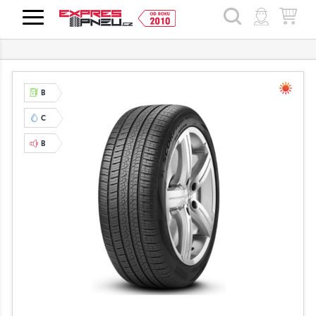
HLEDAT
B
C
B