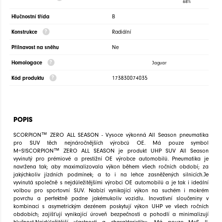
68%
Hlučnostní třída
B
Konstrukce
Radiální
Přilnavost na sněhu
Ne
Homologace
Jaguar
Kód produktu
173830074035
POPIS
SCORPION™ ZERO ALL SEASON - Vysoce výkonná All Season pneumatika
pro SUV těch nejnáročnějších výrobců OE. Má pouze symbol
M+S!SCORPION™ ZERO ALL SEASON je produkt UHP SUV All Season
vyvinutý pro prémiové a prestižní OE výrobce automobilů. Pneumatika je
navržena tak; aby maximalizovala výkon během všech ročních období; za
jakýchkoliv jízdních podmínek; a to i na lehce zasněžených silnicích.Je
vyvinutá společně s nejdůležitějšími výrobci OE automobilů a je tak i ideální
volbou pro sportovní SUV. Nabízí vynikající výkon na suchém i mokrém
povrchu a perfektně padne jakémukoliv vozidlu. Inovativní sloučeniny v
kombinaci s asymetrickým dezénem poskytují výkon UHP ve všech ročních
obdobích; zajišťují vynikající úroveň bezpečnosti a pohodlí a minimalizují
hlučnost.Nejdůležitější vlastnosti a charakteristiky:- Má pouze M+S !!-