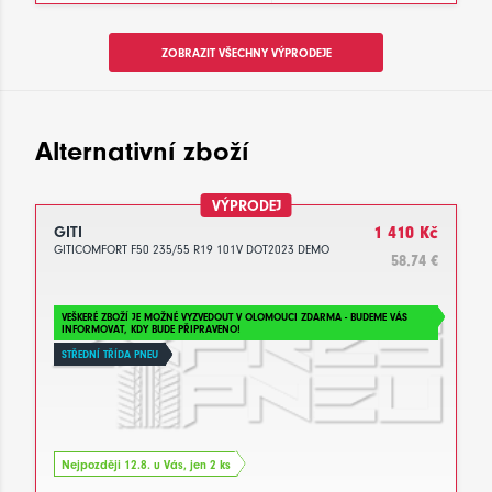
ZOBRAZIT VŠECHNY VÝPRODEJE
Alternativní zboží
VÝPRODEJ
GITI
1 410 Kč
GITICOMFORT F50 235/55 R19 101V DOT2023 DEMO
58.74 €
VEŠKERÉ ZBOŽÍ JE MOŽNÉ VYZVEDOUT V OLOMOUCI ZDARMA - BUDEME VÁS
INFORMOVAT, KDY BUDE PŘIPRAVENO!
STŘEDNÍ TŘÍDA PNEU
Nejpozději 12.8. u Vás, jen 2 ks