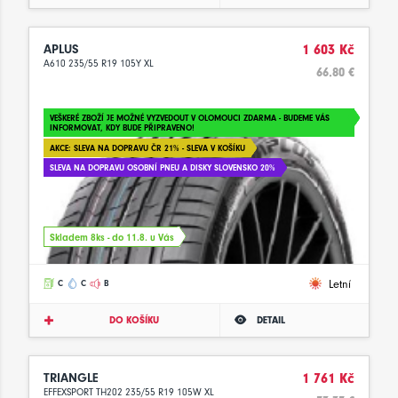
APLUS
1 603 Kč
A610 235/55 R19 105Y XL
66.80 €
VEŠKERÉ ZBOŽÍ JE MOŽNÉ VYZVEDOUT V OLOMOUCI ZDARMA - BUDEME VÁS
INFORMOVAT, KDY BUDE PŘIPRAVENO!
AKCE: SLEVA NA DOPRAVU ČR 21% - SLEVA V KOŠÍKU
SLEVA NA DOPRAVU OSOBNÍ PNEU A DISKY SLOVENSKO 20%
Skladem 8ks - do 11.8. u Vás
Letní
C
C
B
DO KOŠÍKU
DETAIL
TRIANGLE
1 761 Kč
EFFEXSPORT TH202 235/55 R19 105W XL