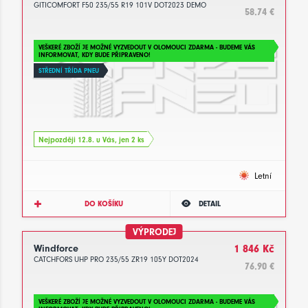
GITICOMFORT F50 235/55 R19 101V DOT2023 DEMO
58.74 €
VEŠKERÉ ZBOŽÍ JE MOŽNÉ VYZVEDOUT V OLOMOUCI ZDARMA - BUDEME VÁS
INFORMOVAT, KDY BUDE PŘIPRAVENO!
STŘEDNÍ TŘÍDA PNEU
Nejpozději 12.8. u Vás, jen 2 ks
Letní
DO KOŠÍKU
DETAIL
VÝPRODEJ
Windforce
1 846 Kč
CATCHFORS UHP PRO 235/55 ZR19 105Y DOT2024
76.90 €
VEŠKERÉ ZBOŽÍ JE MOŽNÉ VYZVEDOUT V OLOMOUCI ZDARMA - BUDEME VÁS