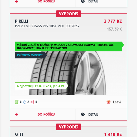
DO KOŠÍKU
DETAIL
VÝPRODEJ
PIRELLI
3 777 Kč
P-ZERO S.C 235/55 R19 105Y MO1 DOT2023
157.39 €
VEŠKERÉ ZBOŽÍ JE MOŽNÉ VYZVEDOUT V OLOMOUCI ZDARMA - BUDEME VÁS
INFORMOVAT, KDY BUDE PŘIPRAVENO!
PRÉMIOVÝ VÝROBCE
Nejpozději 12.8. u Vás, jen 4 ks
Letní
B
A
B
DO KOŠÍKU
DETAIL
VÝPRODEJ
GITI
1 410 Kč