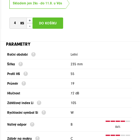
Skladem jen 2ks - do 11.8. u Vás
+
-
PARAMETRY
Roční období
Letní
Šířka
235 mm
Profil HS
55
Průměr
19
Hlučnost
72 dB
Zátěžový index Li
105
Rychlostní symbol Si
W
Valivý odpor
B
84%
Záběr na mokru
C