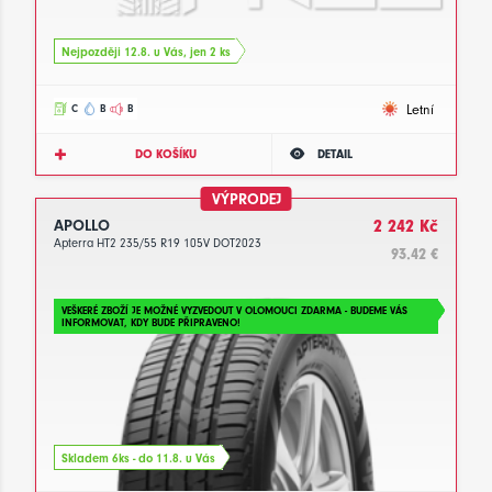
Nejpozději 12.8. u Vás, jen 2 ks
Letní
C
B
B
DO KOŠÍKU
DETAIL
VÝPRODEJ
APOLLO
2 242 Kč
Apterra HT2 235/55 R19 105V DOT2023
93.42 €
VEŠKERÉ ZBOŽÍ JE MOŽNÉ VYZVEDOUT V OLOMOUCI ZDARMA - BUDEME VÁS
INFORMOVAT, KDY BUDE PŘIPRAVENO!
Skladem 6ks - do 11.8. u Vás