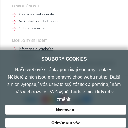
O SPOLEČNOSTI
Kontakty a volná místa
Naše služby a Hodnocení
Ochrana soukromí
MOHLO BY SE HODIT
Informace o výrobcích
Rozhovory
SOUBORY COOKIES
Značení pneumatik, homologace pneumatik dle výrobců vozů
Naše webové stránky používají soubory cookies.
Některé z nich jsou pro správný chod webu nutné. Další
z nich vylepšují Váš uživatelský zážitek a pomáhají nám
PŘIJÍMÁME TYTO PLATBY
náš web rozvíjet. Váš výběr budete moci kdykoliv
změnit.
Nastavení
Odmítnout vše
© Copyright 2010-2026 Exprespneu.cz