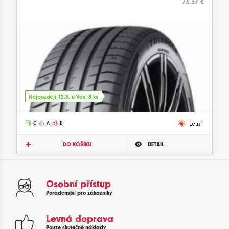
73.37 €
Nejpozději 12.8. u Vás, 8 ks
Letní
C
A
B
DO KOŠÍKU
DETAIL
Osobní přístup
Poradenství pro zákazníky
Levná doprava
Pouze skutečné náklady