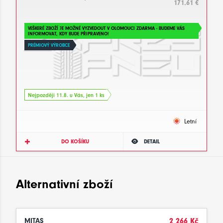
171.61 €
VEŠKERÉ ZBOŽÍ JE MOŽNÉ VYZVEDOUT V OLOMOUCI ZDARMA - BUDEME VÁS
INFORMOVAT, KDY BUDE PŘIPRAVENO!
PRÉMIOVÝ VÝROBCE
Nejpozději 11.8. u Vás, jen 1 ks
Letní
DO KOŠÍKU
DETAIL
Alternativní zboží
MITAS
2 266 Kč