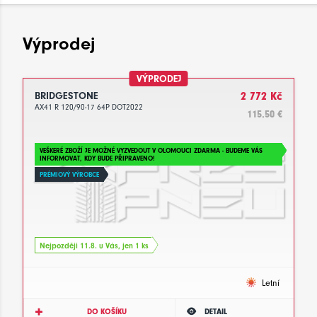
Výprodej
VÝPRODEJ
BRIDGESTONE
2 772 Kč
AX41 R 120/90-17 64P DOT2022
115.50 €
VEŠKERÉ ZBOŽÍ JE MOŽNÉ VYZVEDOUT V OLOMOUCI ZDARMA - BUDEME VÁS
INFORMOVAT, KDY BUDE PŘIPRAVENO!
PRÉMIOVÝ VÝROBCE
Nejpozději 11.8. u Vás, jen 1 ks
Letní
DO KOŠÍKU
DETAIL