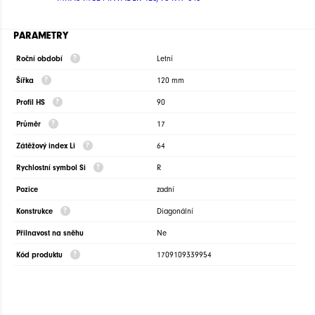
PARAMETRY
Roční období
Letní
Šířka
120 mm
Profil HS
90
Průměr
17
Zátěžový index Li
64
Rychlostní symbol Si
R
Pozice
zadní
Konstrukce
Diagonální
Přilnavost na sněhu
Ne
Kód produktu
1709109339954