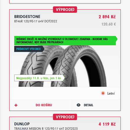
VÝPRODEJ
BRIDGESTONE
2 894 Kč
BT46R 120/90-17 64V DOT2022
120.60 €
VEŠKERÉ ZBOŽÍ JE MOŽNÉ VYZVEDOUT V OLOMOUCI ZDARMA - BUDEME VÁS
INFORMOVAT, KDY BUDE PŘIPRAVENO!
PRÉMIOVÝ VÝROBCE
Nejpozději 11.8. u Vás, jen 1 ks
Letní
DO KOŠÍKU
DETAIL
VÝPRODEJ
DUNLOP
4 119 Kč
TRAILMAX MISSION R 120/90-17 64T DOT2023