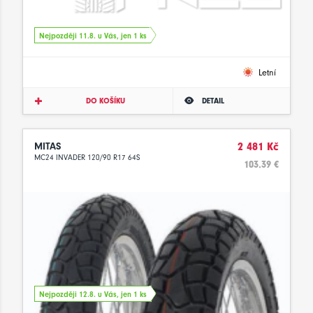
Nejpozději 11.8. u Vás, jen 1 ks
Letní
DO KOŠÍKU
DETAIL
MITAS
2 481 Kč
MC24 INVADER 120/90 R17 64S
103.39 €
Nejpozději 12.8. u Vás, jen 1 ks