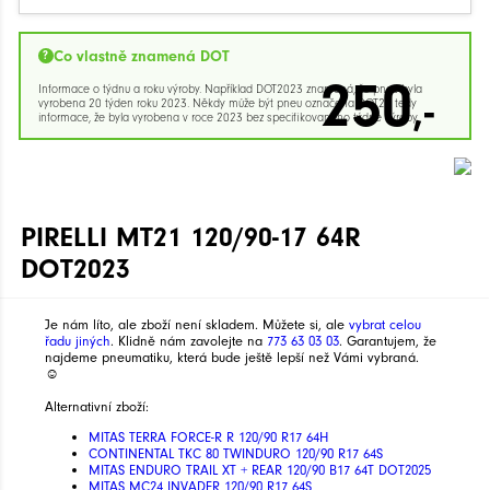
Co vlastně znamená DOT
250
Informace o týdnu a roku výroby. Například DOT2023 znamená, že pneu byla
,-
vyrobena 20 týden roku 2023. Někdy může být pneu označena DOT23 tedy
informace, že byla vyrobena v roce 2023 bez specifikovaného týdne výroby.
PIRELLI MT21 120/90-17 64R
DOT2023
Je nám líto, ale zboží není skladem. Můžete si, ale
vybrat celou
řadu jiných
. Klidně nám zavolejte na
773 63 03 03
. Garantujem, že
najdeme pneumatiku, která bude ještě lepší než Vámi vybraná.
☺
Alternativní zboží:
MITAS TERRA FORCE-R R 120/90 R17 64H
CONTINENTAL TKC 80 TWINDURO 120/90 R17 64S
MITAS ENDURO TRAIL XT + REAR 120/90 B17 64T DOT2025
MITAS MC24 INVADER 120/90 R17 64S