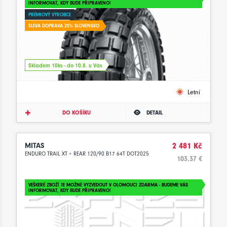
INFORMOVAT, KDY BUDE PŘIPRAVENO!
PRÉMIOVÝ VÝROBCE
SLEVA DOPRAVA 20% SLOVENSKO
Skladem 10ks - do 10.8. u Vás
Letní
DO KOŠÍKU
DETAIL
MITAS
2 481 Kč
ENDURO TRAIL XT + REAR 120/90 B17 64T DOT2025
103.37 €
VEŠKERÉ ZBOŽÍ JE MOŽNÉ VYZVEDOUT V OLOMOUCI ZDARMA - BUDEME VÁS
INFORMOVAT, KDY BUDE PŘIPRAVENO!