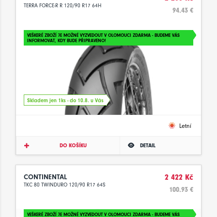
TERRA FORCE-R R 120/90 R17 64H
94.43 €
VEŠKERÉ ZBOŽÍ JE MOŽNÉ VYZVEDOUT V OLOMOUCI ZDARMA - BUDEME VÁS
INFORMOVAT, KDY BUDE PŘIPRAVENO!
Skladem jen 1ks - do 10.8. u Vás
Letní
DO KOŠÍKU
DETAIL
CONTINENTAL
2 422 Kč
TKC 80 TWINDURO 120/90 R17 64S
100.93 €
VEŠKERÉ ZBOŽÍ JE MOŽNÉ VYZVEDOUT V OLOMOUCI ZDARMA - BUDEME VÁS