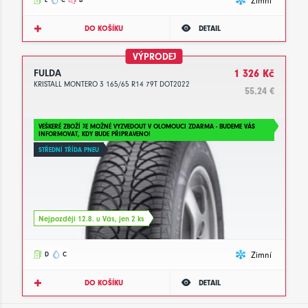
Zimní
DO KOŠÍKU
DETAIL
VÝPRODEJ
FULDA
1 326 Kč
KRISTALL MONTERO 3 165/65 R14 79T DOT2022
55.24 €
VEŠKERÉ ZBOŽÍ JE MOŽNÉ VYZVEDOUT V OLOMOUCI ZDARMA - BUDEME VÁS
INFORMOVAT, KDY BUDE PŘIPRAVENO!
STŘEDNÍ TŘÍDA PNEU
Nejpozději 12.8. u Vás, jen 2 ks
Zimní
D
C
DO KOŠÍKU
DETAIL