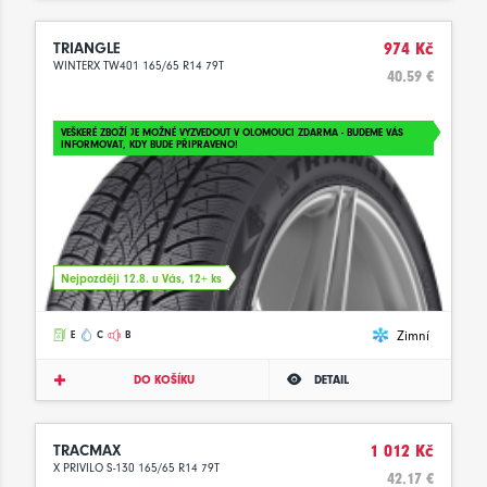
TRIANGLE
974 Kč
WINTERX TW401 165/65 R14 79T
40.59 €
VEŠKERÉ ZBOŽÍ JE MOŽNÉ VYZVEDOUT V OLOMOUCI ZDARMA - BUDEME VÁS
INFORMOVAT, KDY BUDE PŘIPRAVENO!
Nejpozději 12.8. u Vás, 12+ ks
Zimní
E
C
B
DO KOŠÍKU
DETAIL
TRACMAX
1 012 Kč
X PRIVILO S-130 165/65 R14 79T
42.17 €