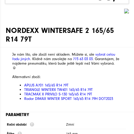
NORDEXX WINTERSAFE 2 165/65
R14 79T
Je nám líto, ale zboží není skladem. Můžete si, ale
vybrat celou
řadu jiných
. Klidně nám zavolejte na
773 63 03 03
. Garantujem, že
najdeme pneumatiku, která bude ještě lepší než Vámi vybraná.
☺
Alternativní zboží:
APLUS A701 165/65 R14 79T
TRIANGLE WINTERX TW401 165/65 R14 79T
TRACMAX X PRIVILO S-130 165/65 R14 79T
Radar DIMAX WINTER SPORT 165/65 R14 79H DOT2023
PARAMETRY
Roční období
Zimní
Šířka
165 mm