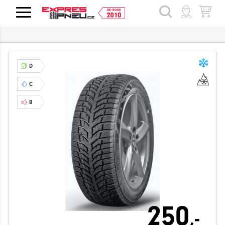
HLEDAT
D
C
B
250
,-