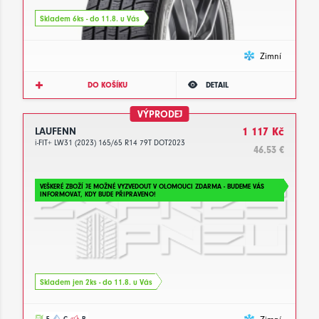
Skladem 6ks - do 11.8. u Vás
Zimní
DO KOŠÍKU
DETAIL
VÝPRODEJ
LAUFENN
1 117 Kč
i-FIT+ LW31 (2023) 165/65 R14 79T DOT2023
46.53 €
VEŠKERÉ ZBOŽÍ JE MOŽNÉ VYZVEDOUT V OLOMOUCI ZDARMA - BUDEME VÁS
INFORMOVAT, KDY BUDE PŘIPRAVENO!
Skladem jen 2ks - do 11.8. u Vás
E
C
B