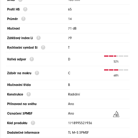
Profil HS
65
Průměr
14
Hlučnost
71 dB
Zátěžový index Li
79
Rychlostní symbol Si
T
Valivý odpor
D
52%
Záběr na mokru
C
68%
Hlučnostní třída
B
Konstrukce
Radiální
Přilnavost na sněhu
Ano
Označení 3PMSF
Ano
Kód produktu
1718995527936
Dodatečné informace
TL M+S 3PMSF