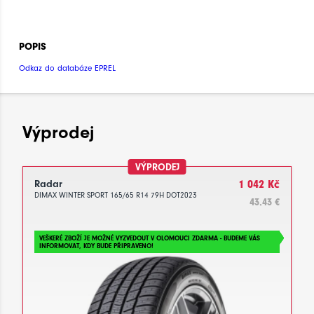
POPIS
Odkaz do databáze EPREL
Výprodej
VÝPRODEJ
Radar
1 042 Kč
DIMAX WINTER SPORT 165/65 R14 79H DOT2023
43.43 €
VEŠKERÉ ZBOŽÍ JE MOŽNÉ VYZVEDOUT V OLOMOUCI ZDARMA - BUDEME VÁS
INFORMOVAT, KDY BUDE PŘIPRAVENO!