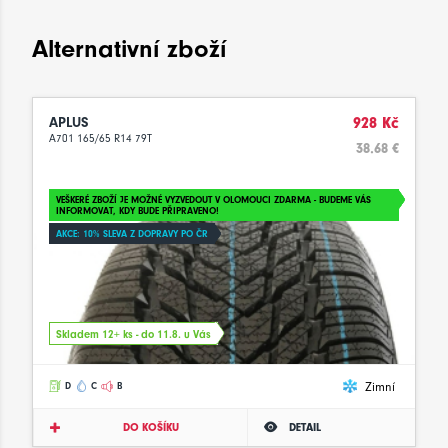
Alternativní zboží
APLUS
928 Kč
A701 165/65 R14 79T
38.68 €
VEŠKERÉ ZBOŽÍ JE MOŽNÉ VYZVEDOUT V OLOMOUCI ZDARMA - BUDEME VÁS
INFORMOVAT, KDY BUDE PŘIPRAVENO!
AKCE: 10% SLEVA Z DOPRAVY PO ČR
Skladem 12+ ks - do 11.8. u Vás
Zimní
D
C
B
DO KOŠÍKU
DETAIL