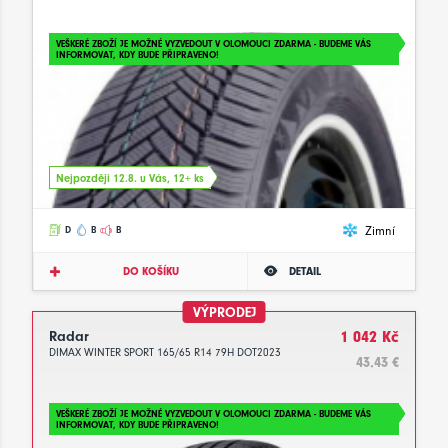
VEŠKERÉ ZBOŽÍ JE MOŽNÉ VYZVEDOUT V OLOMOUCI ZDARMA - BUDEME VÁS
INFORMOVAT, KDY BUDE PŘIPRAVENO!
Nejpozději 12.8. u Vás, 12+ ks
Zimní
D
B
B
DO KOŠÍKU
DETAIL
VÝPRODEJ
Radar
1 042 Kč
DIMAX WINTER SPORT 165/65 R14 79H DOT2023
43.43 €
VEŠKERÉ ZBOŽÍ JE MOŽNÉ VYZVEDOUT V OLOMOUCI ZDARMA - BUDEME VÁS
INFORMOVAT, KDY BUDE PŘIPRAVENO!