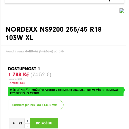
NORDEXX NS9200 255/45 R18
103W XL
3 421 Kč
Původní cena:
(142.53 €)
vč. DPH
DOSTUPNOST 1
1 788 Kč
(74.52 €)
Cena vč. DPH
ušetříte 48%
VEŠKERÉ ZBOŽÍ JE MOŽNÉ VYZVEDOUT V OLOMOUCI ZDARMA - BUDEME VÁS INFORMOVAT,
KDY BUDE PŘIPRAVENO!
Skladem jen 2ks - do 11.8. u Vás
+
-