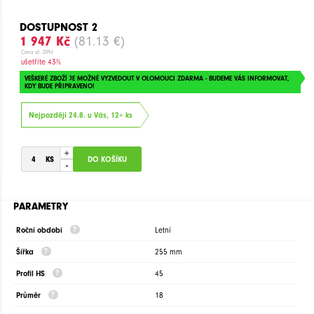
DOSTUPNOST 2
1 947 Kč
(81.13 €)
Cena vč. DPH
ušetříte 43%
VEŠKERÉ ZBOŽÍ JE MOŽNÉ VYZVEDOUT V OLOMOUCI ZDARMA - BUDEME VÁS INFORMOVAT,
KDY BUDE PŘIPRAVENO!
Nejpozději 24.8. u Vás, 12+ ks
+
-
PARAMETRY
Roční období
Letní
Šířka
255 mm
Profil HS
45
Průměr
18