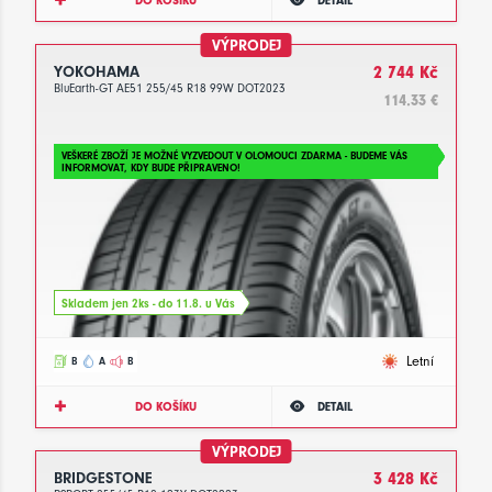
DO KOŠÍKU
DETAIL
VÝPRODEJ
YOKOHAMA
2 744 Kč
BluEarth-GT AE51 255/45 R18 99W DOT2023
114.33 €
VEŠKERÉ ZBOŽÍ JE MOŽNÉ VYZVEDOUT V OLOMOUCI ZDARMA - BUDEME VÁS
INFORMOVAT, KDY BUDE PŘIPRAVENO!
Skladem jen 2ks - do 11.8. u Vás
Letní
B
A
B
DO KOŠÍKU
DETAIL
VÝPRODEJ
BRIDGESTONE
3 428 Kč