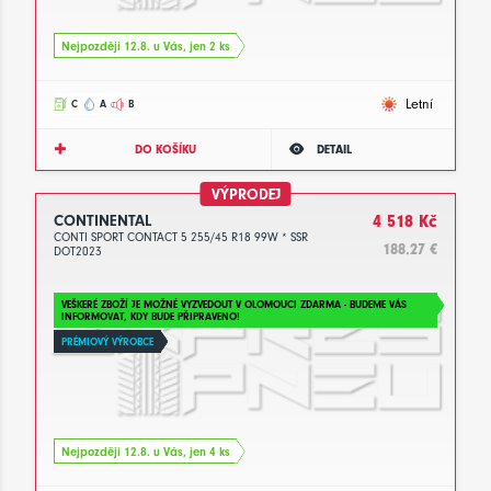
Nejpozději 12.8. u Vás, jen 2 ks
Letní
C
A
B
DO KOŠÍKU
DETAIL
VÝPRODEJ
CONTINENTAL
4 518 Kč
CONTI SPORT CONTACT 5 255/45 R18 99W * SSR
188.27 €
DOT2023
VEŠKERÉ ZBOŽÍ JE MOŽNÉ VYZVEDOUT V OLOMOUCI ZDARMA - BUDEME VÁS
INFORMOVAT, KDY BUDE PŘIPRAVENO!
PRÉMIOVÝ VÝROBCE
Nejpozději 12.8. u Vás, jen 4 ks