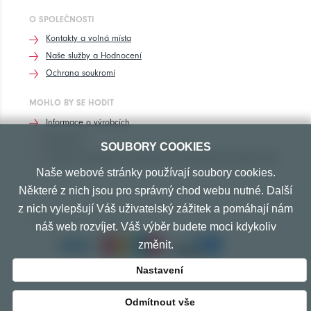
O SPOLEČNOSTI
Kontakty a volná místa
Naše služby a Hodnocení
Ochrana soukromí
MOHLO BY SE HODIT
Informace o výrobcích
Rozhovory
SOUBORY COOKIES
Značení pneumatik, homologace pneumatik dle výrobců vozů
Naše webové stránky používají soubory cookies.
Některé z nich jsou pro správný chod webu nutné. Další
z nich vylepšují Váš uživatelský zážitek a pomáhají nám
PŘIJÍMÁME TYTO PLATBY
náš web rozvíjet. Váš výběr budete moci kdykoliv
změnit.
Nastavení
Odmítnout vše