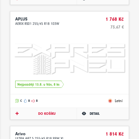
APLUS
1 768 Kč
AERIX RS01 255/45 R18 103W
73.67 €
Nejpozději 13.8. u Vás, 8 ks
Letní
C
B
B
DO KOŠÍKU
DETAIL
Arivo
1 814 Kč
ULTRA ARZ 5 255/45 R18 99W XL