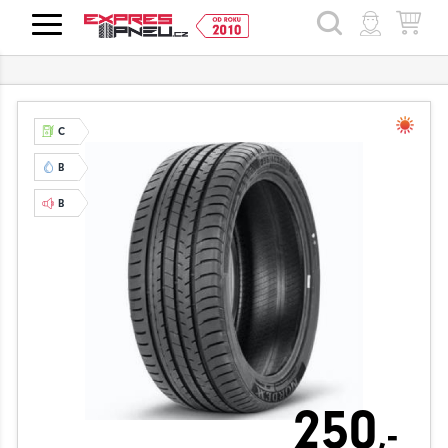
HLEDAT
C
B
B
250
,-