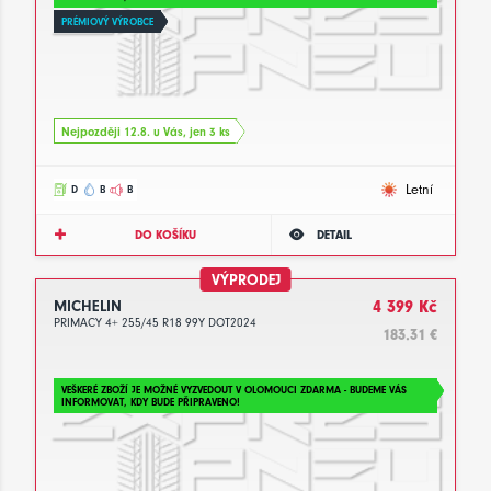
PRÉMIOVÝ VÝROBCE
Nejpozději 12.8. u Vás, jen 3 ks
Letní
D
B
B
DO KOŠÍKU
DETAIL
VÝPRODEJ
MICHELIN
4 399 Kč
PRIMACY 4+ 255/45 R18 99Y DOT2024
183.31 €
VEŠKERÉ ZBOŽÍ JE MOŽNÉ VYZVEDOUT V OLOMOUCI ZDARMA - BUDEME VÁS
INFORMOVAT, KDY BUDE PŘIPRAVENO!