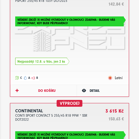
PSPORT 255/45 R18 103Y DOT2023
142.84 €
VEŠKERÉ ZBOŽÍ JE MOŽNÉ VYZVEDOUT V OLOMOUCI ZDARMA - BUDEME VÁS
INFORMOVAT, KDY BUDE PŘIPRAVENO!
Nejpozději 12.8. u Vás, jen 2 ks
Letní
C
A
B
DO KOŠÍKU
DETAIL
VÝPRODEJ
CONTINENTAL
3 615 Kč
CONTI SPORT CONTACT 5 255/45 R18 99W * SSR
150.63 €
DOT2022
VEŠKERÉ ZBOŽÍ JE MOŽNÉ VYZVEDOUT V OLOMOUCI ZDARMA - BUDEME VÁS
INFORMOVAT, KDY BUDE PŘIPRAVENO!