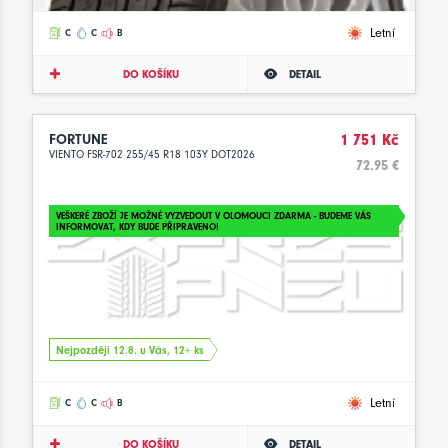
Letní
C
C
B
DO KOŠÍKU
DETAIL
FORTUNE
1 751 Kč
VIENTO FSR-702 255/45 R18 103Y DOT2026
72.95 €
VEŠKERÉ ZBOŽÍ JE MOŽNÉ VYZVEDOUT V OLOMOUCI ZDARMA - BUDEME VÁS
INFORMOVAT, KDY BUDE PŘIPRAVENO!
Nejpozději 12.8. u Vás, 12+ ks
Letní
C
C
B
DO KOŠÍKU
DETAIL