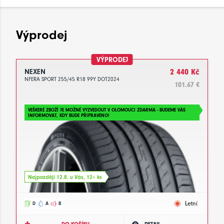
Výprodej
VÝPRODEJ
NEXEN
2 440 Kč
NFERA SPORT 255/45 R18 99Y DOT2024
101.67 €
VEŠKERÉ ZBOŽÍ JE MOŽNÉ VYZVEDOUT V OLOMOUCI ZDARMA - BUDEME VÁS
INFORMOVAT, KDY BUDE PŘIPRAVENO!
Nejpozději 12.8. u Vás, 12+ ks
Letní
D
A
B