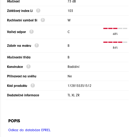
Hlučnost
73 dB
Zátěžový index Li
103
Rychlostní symbol Si
W
Valivý odpor
C
68%
Záběr na mokru
B
84%
Hlučnostní třída
B
Konstrukce
Radiální
Přilnavost na sněhu
Ne
Kód produktu
1728155351512
Dodatečné informace
TL XL ZR
POPIS
Odkaz do databáze EPREL