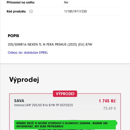
Přilnavost na sněhu
Ne
Kód produktu
1778519717230
POPIS
205/50WR16 NEXEN TL N FERA PRIMUS (2023) (EU) 87W
Odkaz do databáze EPREL
Výprodej
VÝPRODEJ
SAVA
1 745 Kč
Intensa UHP 205/50 R16 87W FP DOT2023
72.69 €
VEŠKERÉ ZBOŽÍ JE MOŽNÉ VYZVEDOUT V OLOMOUCI ZDARMA - BUDEME VÁS
INFORMOVAT, KDY BUDE PŘIPRAVENO!