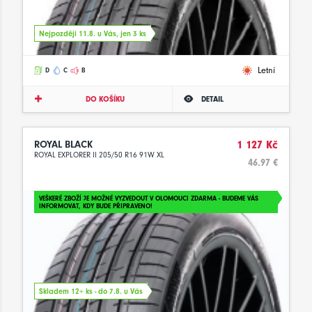
Nejpozději 11.8. u Vás, jen 3 ks
Letní
D
C
B
DO KOŠÍKU
DETAIL
ROYAL BLACK
1 127 Kč
ROYAL EXPLORER II 205/50 R16 91W XL
46.97 €
VEŠKERÉ ZBOŽÍ JE MOŽNÉ VYZVEDOUT V OLOMOUCI ZDARMA - BUDEME VÁS
INFORMOVAT, KDY BUDE PŘIPRAVENO!
Skladem 12+ ks - do 7.8. u Vás