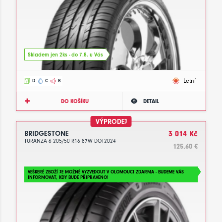
Skladem jen 2ks - do 7.8. u Vás
Letní
D
C
B
DO KOŠÍKU
DETAIL
VÝPRODEJ
BRIDGESTONE
3 014 Kč
TURANZA 6 205/50 R16 87W DOT2024
125.60 €
VEŠKERÉ ZBOŽÍ JE MOŽNÉ VYZVEDOUT V OLOMOUCI ZDARMA - BUDEME VÁS
INFORMOVAT, KDY BUDE PŘIPRAVENO!