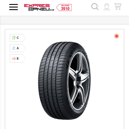
HLEDAT
C
A
B