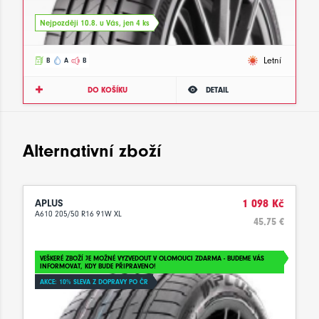
Nejpozději 10.8. u Vás, jen 4 ks
Letní
B
A
B
DO KOŠÍKU
DETAIL
Alternativní zboží
APLUS
1 098 Kč
A610 205/50 R16 91W XL
45.75 €
VEŠKERÉ ZBOŽÍ JE MOŽNÉ VYZVEDOUT V OLOMOUCI ZDARMA - BUDEME VÁS
INFORMOVAT, KDY BUDE PŘIPRAVENO!
AKCE: 10% SLEVA Z DOPRAVY PO ČR