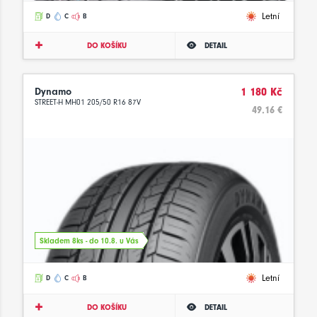
Letní
D
C
B
DO KOŠÍKU
DETAIL
Dynamo
1 180 Kč
STREET-H MH01 205/50 R16 87V
49.16 €
Skladem 8ks - do 10.8. u Vás
Letní
D
C
B
DO KOŠÍKU
DETAIL