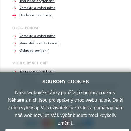
Informace o výrobcích
Kontakty a volná místa
Obchodní podmínky
O SPOLEČNOSTI
Kontakty a volná místa
Naše služby a Hodnocení
Ochrana soukromí
MOHLO BY SE HODIT
Informace o výrobcích
Rozhovory
SOUBORY COOKIES
Značení pneumatik, homologace pneumatik dle výrobců vozů
Naše webové stránky používají soubory cookies.
Některé z nich jsou pro správný chod webu nutné. Další
z nich vylepšují Váš uživatelský zážitek a pomáhají nám
PŘIJÍMÁME TYTO PLATBY
náš web rozvíjet. Váš výběr budete moci kdykoliv
změnit.