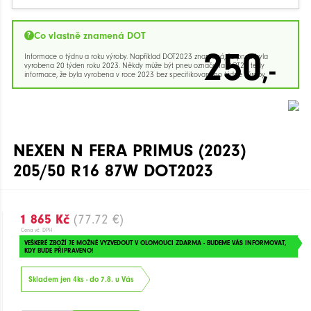
Co vlastně znamená DOT
250
Informace o týdnu a roku výroby. Například DOT2023 znamená, že pneu byla
,-
vyrobena 20 týden roku 2023. Někdy může být pneu označena DOT23 tedy
informace, že byla vyrobena v roce 2023 bez specifikovaného týdne výroby.
NEXEN N FERA PRIMUS (2023)
205/50 R16 87W DOT2023
1 865 Kč
(77.72 €)
Cena vč. DPH
VEŠKERÉ ZBOŽÍ JE MOŽNÉ VYZVEDOUT V OLOMOUCI ZDARMA - BUDEME VÁS INFORMOVAT,
KDY BUDE PŘIPRAVENO!
Skladem jen 4ks - do 7.8. u Vás