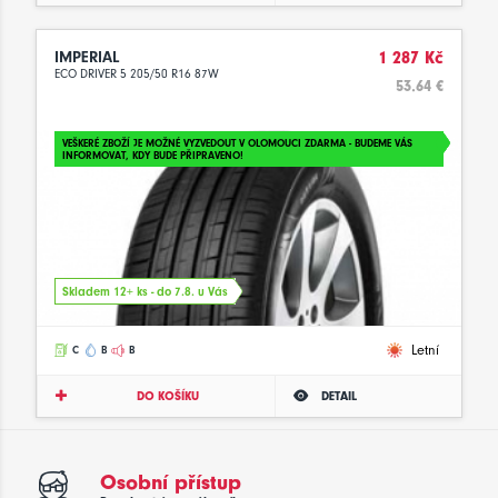
IMPERIAL
1 287 Kč
ECO DRIVER 5 205/50 R16 87W
53.64 €
VEŠKERÉ ZBOŽÍ JE MOŽNÉ VYZVEDOUT V OLOMOUCI ZDARMA - BUDEME VÁS
INFORMOVAT, KDY BUDE PŘIPRAVENO!
Skladem 12+ ks - do 7.8. u Vás
Letní
C
B
B
DO KOŠÍKU
DETAIL
Osobní přístup