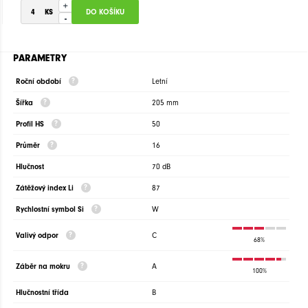
+
-
PARAMETRY
Roční období
Letní
Šířka
205 mm
Profil HS
50
Průměr
16
Hlučnost
70 dB
Zátěžový index Li
87
Rychlostní symbol Si
W
Valivý odpor
C
68%
Záběr na mokru
A
100%
Hlučnostní třída
B