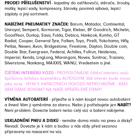
PRODEJ PŘÍSLUŠENSTVÍ
- kapaliny do ostřikovačů, stěrače, šrouby,
matky, lepící sady, kompresory, žárovky, povinná výbava, lepící
záplaty a jiný sortiment.
NABÍZÍME PNEUMATIKY ZNAČEK:
Barum, Matador, Continental,
Uniroyal, Semperit, Kormoran, Tigar, Kleber, BF Goodrich, Michelin,
GoodYear, Dunlop, Sava, Fulda, Debica, Hankook, Kumho, GT
Radial, Cooper, General Tyre, Falken, Toyo, Pirelli, Yokohama, Hifly,
Petlas, Nexen, Avon, Bridgestone, Firestone, Dayton, Double coin,
Double Star, Evergreen, Federal, Achilles, Fullrun, Heidenau,
Imperial, Kenda, LingLong, Marangoni, Novex, Sunitrac, Trazano,
Silverstone, Nankang, MAXXIS, WANLI, Vredestein a jiné.
ČIŠTĚNÍ INTERIÉRŮ VOZŮ -
PROFESIONÁLNÍ čištění interiérů vozů
špičkovou britskou kosmetikou AUTOGLYM. Váš interiér bude znovu
jako nový. - NYNÍ S KAPACITNÍCH DŮVODŮ NEPROVÁDÍME - RÁDI
VÁM DÁME KONTAKT NA NAŠE SPŘÁTELENÉ FIRMY!
VÝMĚNA AUTOBATERIÍ
- přijeďte si k nám koupit novou autobaterii
a ihned Vám ji vyměníme za starou. Nebo ji potřebujete jen
NABÍT?
Není problém. Dovezte baterii nebo celý vůz a baterii nabijeme.
USKLADNĚNÍ PNEU A DISKŮ
- nemáte doma místo na pneu a disky?
Nevadí. Dovezte je k nám a budou u nás vždy před sezonou
připraveny na nasazení na vůz.