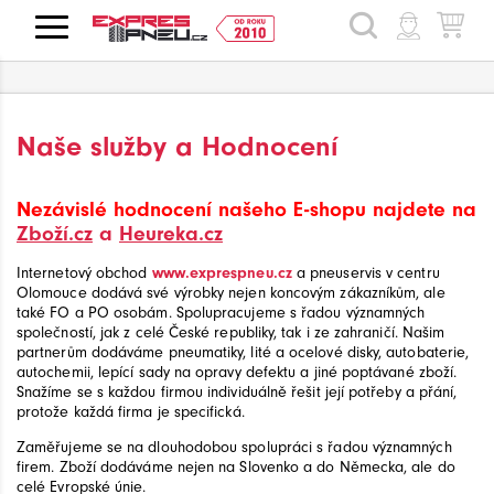
HLEDAT
Naše služby a Hodnocení
Nezávislé hodnocení našeho E-shopu najdete na
Zboží.cz
a
Heureka.cz
Internetový obchod
www.exprespneu.cz
a pneuservis v centru
Olomouce dodává své výrobky nejen koncovým zákazníkům, ale
také FO a PO osobám. Spolupracujeme s řadou významných
společností, jak z celé České republiky, tak i ze zahraničí. Našim
partnerům dodáváme pneumatiky, lité a ocelové disky, autobaterie,
autochemii, lepící sady na opravy defektu a jiné poptávané zboží.
Snažíme se s každou firmou individuálně řešit její potřeby a přání,
protože každá firma je specifická.
Zaměřujeme se na dlouhodobou spolupráci s řadou významných
firem. Zboží dodáváme nejen na Slovenko a do Německa, ale do
celé Evropské únie.