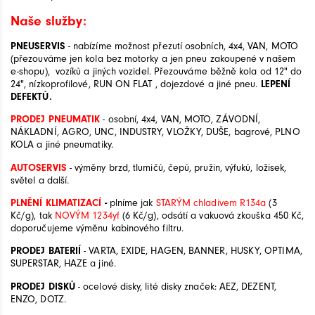
Naše služby:
PNEUSERVIS
- nabízíme možnost přezutí osobních, 4x4, VAN, MOTO
(přezouváme jen kola bez motorky a jen pneu zakoupené v našem
e-shopu), vozíků a jiných vozidel. Přezouváme běžně kola od 12" do
24", nízkoprofilové, RUN ON FLAT , dojezdové a jiné pneu.
LEPENÍ
DEFEKTŮ.
PRODEJ PNEUMATIK
- osobní, 4x4, VAN, MOTO, ZÁVODNÍ,
NÁKLADNÍ, AGRO, UNC, INDUSTRY, VLOŽKY, DUŠE, bagrové, PLNO
KOLA a jiné pneumatiky.
AUTOSERVIS
- výměny brzd, tlumičů, čepů, pružin, výfuků, ložisek,
světel a další.
PLNĚNÍ KLIMATIZACÍ
-
plníme jak
STARÝM chladivem R134a
(3
Kč/g), tak
NOVÝM 1234yf
(6 Kč/g), odsátí a vakuová zkouška 450 Kč,
doporučujeme výměnu kabinového filtru.
PRODEJ BATERIÍ
- VARTA, EXIDE, HAGEN, BANNER, HUSKY, OPTIMA,
SUPERSTAR, HAZE a jiné.
PRODEJ DISKŮ
- ocelové disky, lité disky značek: AEZ, DEZENT,
ENZO, DOTZ.