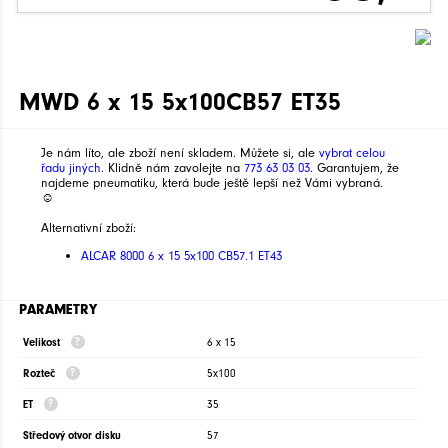
MWD 6 x 15 5x100CB57 ET35
Je nám líto, ale zboží není skladem. Můžete si, ale
vybrat celou
řadu jiných
. Klidně nám zavolejte na
773 63 03 03
. Garantujem, že
najdeme pneumatiku, která bude ještě lepší než Vámi vybraná.
☺
Alternativní zboží:
ALCAR 8000 6 x 15 5x100 CB57.1 ET43
PARAMETRY
Velikost
6 x 15
Rozteč
5x100
ET
35
Středový otvor disku
57