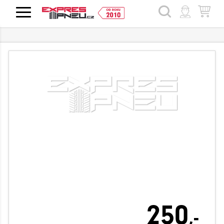
HLEDAT
250
,-