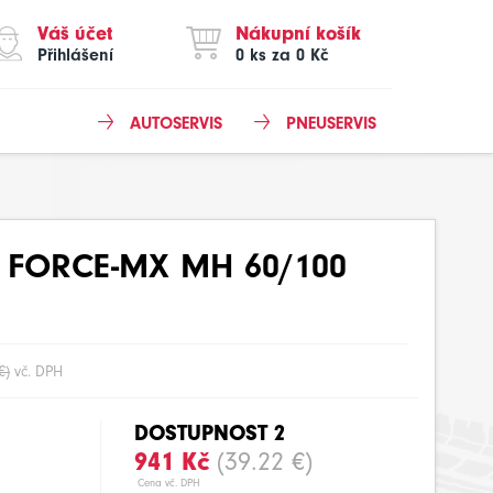
Váš účet
Nákupní košík
Přihlášení
0 ks za 0 Kč
AUTOSERVIS
PNEUSERVIS
 FORCE-MX MH 60/100
€)
vč. DPH
DOSTUPNOST 2
941 Kč
(39.22 €)
Cena vč. DPH