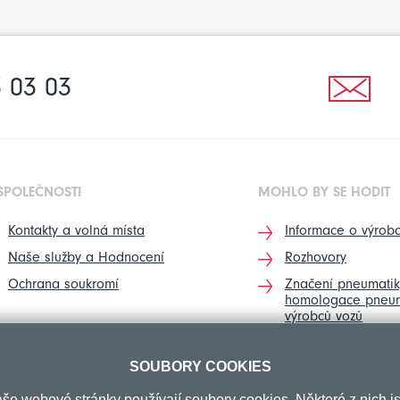
 03 03
SPOLEČNOSTI
MOHLO BY SE HODIT
Kontakty a volná místa
Informace o výrobc
Naše služby a Hodnocení
Rozhovory
Ochrana soukromí
Značení pneumatik
homologace pneum
výrobců vozů
SOUBORY COOKIES
še webové stránky používají soubory cookies. Některé z nich j