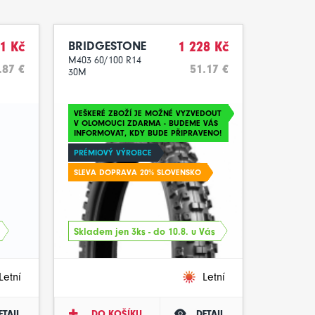
1 Kč
BRIDGESTONE
1 228 Kč
M403 60/100 R14
.87 €
51.17 €
30M
VEŠKERÉ ZBOŽÍ JE MOŽNÉ VYZVEDOUT
V OLOMOUCI ZDARMA - BUDEME VÁS
INFORMOVAT, KDY BUDE PŘIPRAVENO!
PRÉMIOVÝ VÝROBCE
SLEVA DOPRAVA 20% SLOVENSKO
Skladem jen 3ks - do 10.8. u Vás
Letní
Letní
ETAIL
DO KOŠÍKU
DETAIL