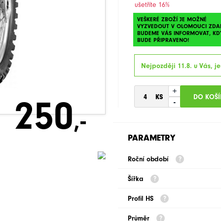
ušetříte 16%
VEŠKERÉ ZBOŽÍ JE MOŽNÉ
VYZVEDOUT V OLOMOUCI ZDA
BUDEME VÁS INFORMOVAT, KD
BUDE PŘIPRAVENO!
Nejpozději 11.8. u Vás, je
+
250
-
,-
PARAMETRY
Roční období
Šířka
Profil HS
Průměr