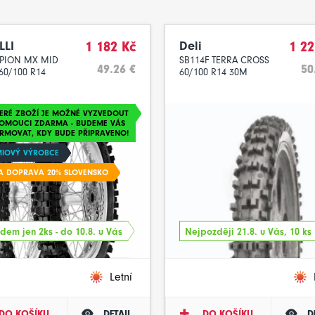
LLI
1 182 Kč
Deli
1 22
PION MX MID
SB114F TERRA CROSS
49.26 €
50
60/100 R14
60/100 R14 30M
ERÉ ZBOŽÍ JE MOŽNÉ VYZVEDOUT
LOMOUCI ZDARMA - BUDEME VÁS
RMOVAT, KDY BUDE PŘIPRAVENO!
MIOVÝ VÝROBCE
A DOPRAVA 20% SLOVENSKO
dem jen 2ks - do 10.8. u Vás
Nejpozději 21.8. u Vás, 10 ks
Letní
DO KOŠÍKU
DETAIL
DO KOŠÍKU
D