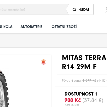
HLEDAT
Í KOLA
AUTOBATERIE
OSTATNÍ ZBOŽÍ
MITAS TERRA
R14 29M F
1 077 Kč
Původní cena:
(44.87 
DOSTUPNOST 1
908 Kč
(37.84 €)
Cena vč. DPH