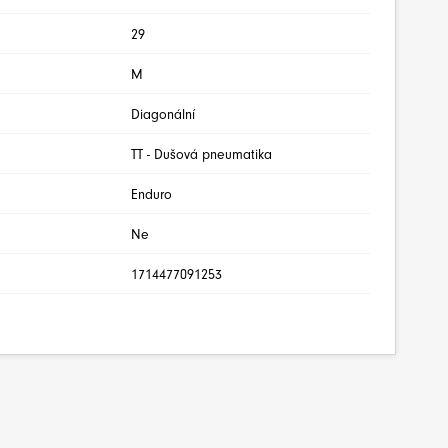
29
M
Diagonální
TT - Dušová pneumatika
Enduro
Ne
1714477091253