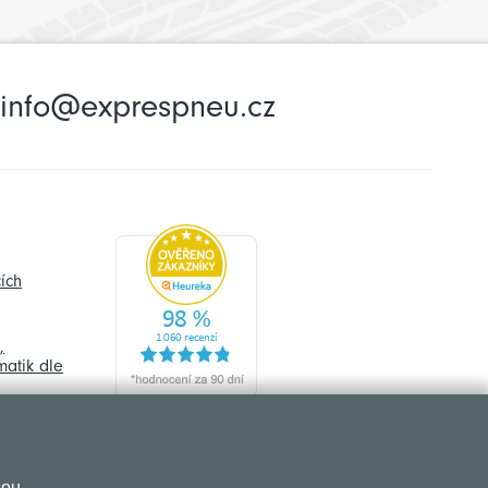
info@exprespneu.cz
ích
,
atik dle
sou