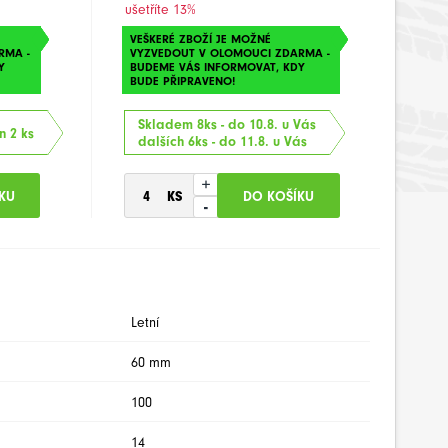
ušetříte 13%
VEŠKERÉ ZBOŽÍ JE MOŽNÉ
RMA -
VYZVEDOUT V OLOMOUCI ZDARMA -
Y
BUDEME VÁS INFORMOVAT, KDY
BUDE PŘIPRAVENO!
Skladem 8ks - do 10.8. u Vás
n 2 ks
dalších 6ks - do 11.8. u Vás
+
-
Letní
60 mm
100
14