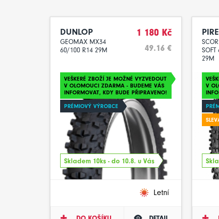
DUNLOP
1 180 Kč
PIRE
GEOMAX MX34
SCOR
49.16 €
60/100 R14 29M
SOFT 
29M
VEŠKERÉ ZBOŽÍ JE MOŽNÉ VYZVEDOUT
VEŠK
V OLOMOUCI ZDARMA - BUDEME VÁS
V O
INFORMOVAT, KDY BUDE PŘIPRAVENO!
INFO
PRÉMIOVÝ VÝROBCE
PRÉ
SLEV
Skladem 10ks - do 10.8. u Vás
Skla
Letní
DO KOŠÍKU
DETAIL