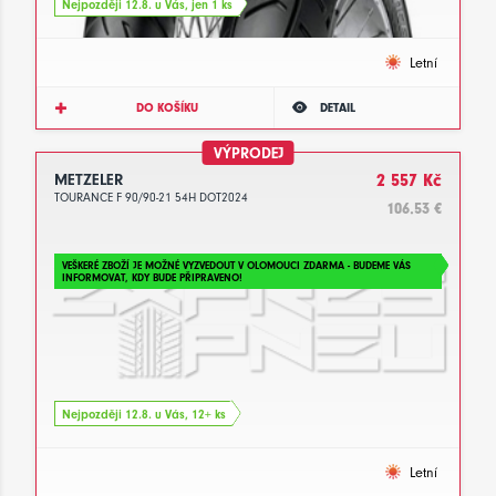
Nejpozději 12.8. u Vás, jen 1 ks
Letní
DO KOŠÍKU
DETAIL
VÝPRODEJ
METZELER
2 557 Kč
TOURANCE F 90/90-21 54H DOT2024
106.53 €
VEŠKERÉ ZBOŽÍ JE MOŽNÉ VYZVEDOUT V OLOMOUCI ZDARMA - BUDEME VÁS
INFORMOVAT, KDY BUDE PŘIPRAVENO!
Nejpozději 12.8. u Vás, 12+ ks
Letní