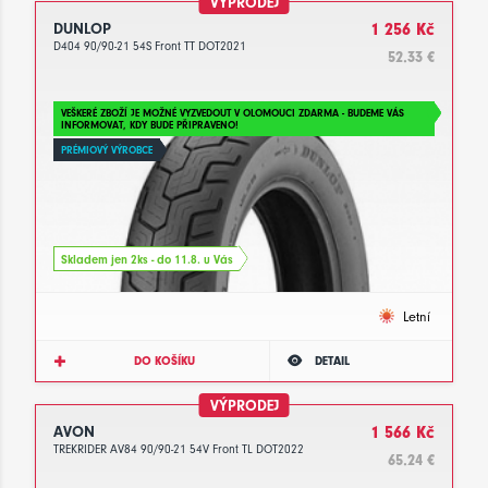
VÝPRODEJ
DUNLOP
1 256 Kč
D404 90/90-21 54S Front TT DOT2021
52.33 €
VEŠKERÉ ZBOŽÍ JE MOŽNÉ VYZVEDOUT V OLOMOUCI ZDARMA - BUDEME VÁS
INFORMOVAT, KDY BUDE PŘIPRAVENO!
PRÉMIOVÝ VÝROBCE
Skladem jen 2ks - do 11.8. u Vás
Letní
DO KOŠÍKU
DETAIL
VÝPRODEJ
AVON
1 566 Kč
TREKRIDER AV84 90/90-21 54V Front TL DOT2022
65.24 €