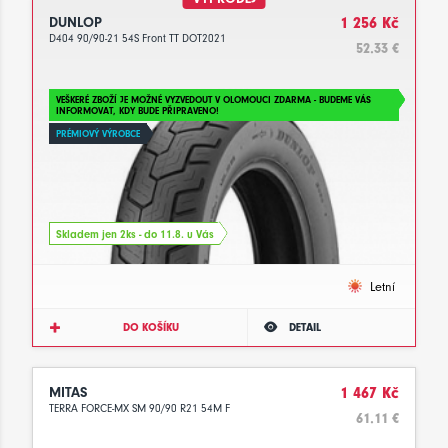
DUNLOP
1 256 Kč
D404 90/90-21 54S Front TT DOT2021
52.33 €
VEŠKERÉ ZBOŽÍ JE MOŽNÉ VYZVEDOUT V OLOMOUCI ZDARMA - BUDEME VÁS
INFORMOVAT, KDY BUDE PŘIPRAVENO!
PRÉMIOVÝ VÝROBCE
Skladem jen 2ks - do 11.8. u Vás
Letní
DO KOŠÍKU
DETAIL
MITAS
1 467 Kč
TERRA FORCE-MX SM 90/90 R21 54M F
61.11 €