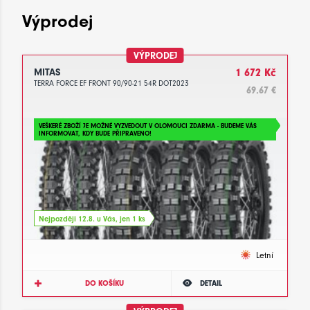
Výprodej
VÝPRODEJ
MITAS
1 672 Kč
TERRA FORCE EF FRONT 90/90-21 54R DOT2023
69.67 €
VEŠKERÉ ZBOŽÍ JE MOŽNÉ VYZVEDOUT V OLOMOUCI ZDARMA - BUDEME VÁS
INFORMOVAT, KDY BUDE PŘIPRAVENO!
Nejpozději 12.8. u Vás, jen 1 ks
Letní
DO KOŠÍKU
DETAIL