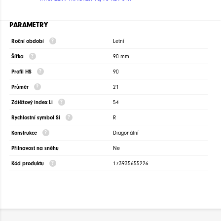
PARAMETRY
Roční období
Letní
Šířka
90 mm
Profil HS
90
Průměr
21
Zátěžový index Li
54
Rychlostní symbol Si
R
Konstrukce
Diagonální
Přilnavost na sněhu
Ne
Kód produktu
173935655226