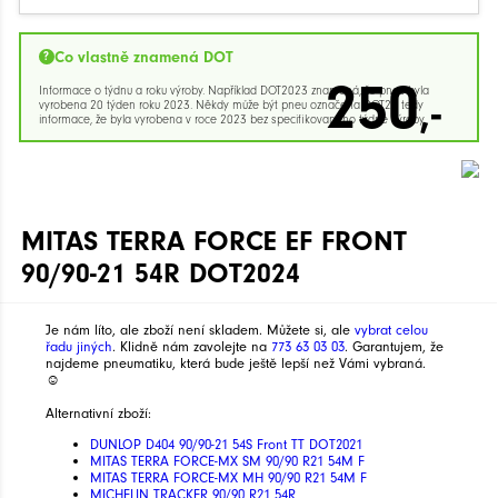
Co vlastně znamená DOT
250
Informace o týdnu a roku výroby. Například DOT2023 znamená, že pneu byla
,-
vyrobena 20 týden roku 2023. Někdy může být pneu označena DOT23 tedy
informace, že byla vyrobena v roce 2023 bez specifikovaného týdne výroby.
MITAS TERRA FORCE EF FRONT
90/90-21 54R DOT2024
Je nám líto, ale zboží není skladem. Můžete si, ale
vybrat celou
řadu jiných
. Klidně nám zavolejte na
773 63 03 03
. Garantujem, že
najdeme pneumatiku, která bude ještě lepší než Vámi vybraná.
☺
Alternativní zboží:
DUNLOP D404 90/90-21 54S Front TT DOT2021
MITAS TERRA FORCE-MX SM 90/90 R21 54M F
MITAS TERRA FORCE-MX MH 90/90 R21 54M F
MICHELIN TRACKER 90/90 R21 54R