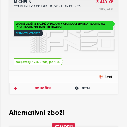
MICHELIN
3 440 Kč
COMMANDER 3 CRUISER F 90/90-21 54H DOT2023
143.34 €
VEŠKERÉ ZBOŽÍ JE MOŽNÉ VYZVEDOUT V OLOMOUCI ZDARMA - BUDEME VÁS
INFORMOVAT, KDY BUDE PŘIPRAVENO!
PRÉMIOVÝ VÝROBCE
Nejpozději 12.8. u Vás, jen 1 ks
Letní
DO KOŠÍKU
DETAIL
Alternativní zboží
VÝPRODEJ