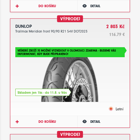
DO KOŠÍKU
DETAIL
VÝPRODEJ
DUNLOP
2 803 Kč
Trailmax Meridian front 90/90 R21 54V DOT2023
116.79 €
VEŠKERÉ ZBOŽÍ JE MOŽNÉ VYZVEDOUT V OLOMOUCI ZDARMA - BUDEME VÁS
INFORMOVAT, KDY BUDE PŘIPRAVENO!
Skladem jen 1ks - do 11.8. u Vás
Letní
DO KOŠÍKU
DETAIL
VÝPRODEJ