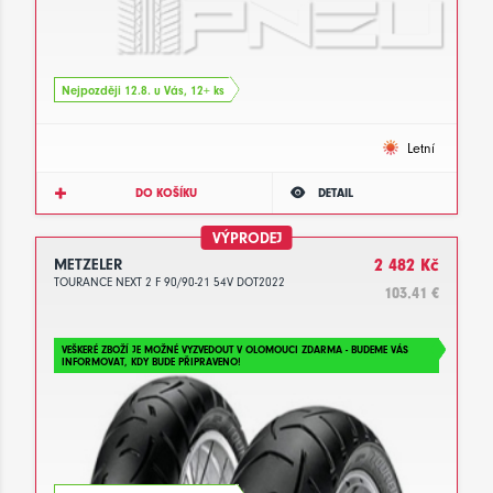
Nejpozději 12.8. u Vás, 12+ ks
Letní
DO KOŠÍKU
DETAIL
VÝPRODEJ
METZELER
2 482 Kč
TOURANCE NEXT 2 F 90/90-21 54V DOT2022
103.41 €
VEŠKERÉ ZBOŽÍ JE MOŽNÉ VYZVEDOUT V OLOMOUCI ZDARMA - BUDEME VÁS
INFORMOVAT, KDY BUDE PŘIPRAVENO!