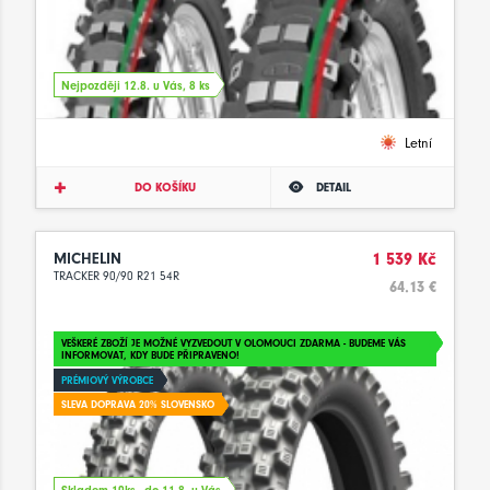
Nejpozději 12.8. u Vás, 8 ks
Letní
DO KOŠÍKU
DETAIL
MICHELIN
1 539 Kč
TRACKER 90/90 R21 54R
64.13 €
VEŠKERÉ ZBOŽÍ JE MOŽNÉ VYZVEDOUT V OLOMOUCI ZDARMA - BUDEME VÁS
INFORMOVAT, KDY BUDE PŘIPRAVENO!
PRÉMIOVÝ VÝROBCE
SLEVA DOPRAVA 20% SLOVENSKO