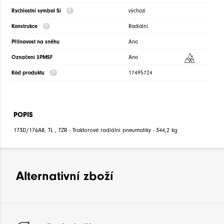
Rychlostní symbol Si
výchozí
Konstrukce
Radiální
Přilnavost na sněhu
Ano
Označení 3PMSF
Ano
Kód produktu
17495724
POPIS
173D/176A8, TL , TZR - Traktorové radiální pneumatiky - 344,2 kg
Alternativní zboží