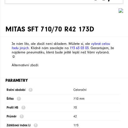
MITAS SFT 710/70 R42 173D
Je nám líto, ale zboží není skladem. Můžete si, ale
vybrat celou
řadu jiných
. Klidně nám zavolejte na
773 63 03 03
. Garantujem, že
najdeme pneumatiku, která bude ještě lepší než Vámi vybraná.
☺
Alternativní zboží:
PARAMETRY
Roční období
Celoroční
Šířka
710 mm
Profil HS
70
Průměr
42
Zátěžový index Li
173