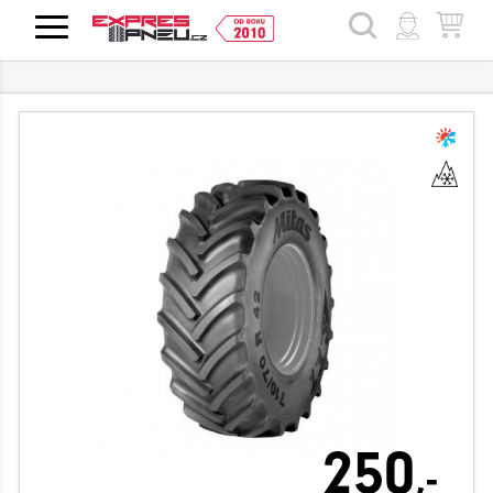
HLEDAT
250
,-