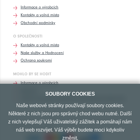
Informace o výrobcích
Kontakty a volná místa
Obchodní podmínky
O SPOLEČNOSTI
Kontakty a volná místa
Naše služby a Hodnocení
Ochrana soukromí
MOHLO BY SE HODIT
Informace o výrobcích
Rozhovory
SOUBORY COOKIES
Značení pneumatik, homologace pneumatik dle výrobců vozů
Naše webové stránky používají soubory cookies.
Některé z nich jsou pro správný chod webu nutné. Další
z nich vylepšují Váš uživatelský zážitek a pomáhají nám
PŘIJÍMÁME TYTO PLATBY
náš web rozvíjet. Váš výběr budete moci kdykoliv
změnit.