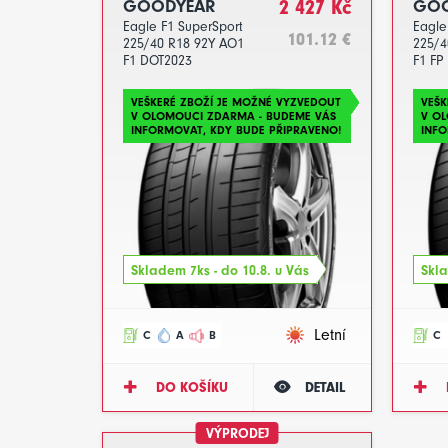
GOODYEAR
2 427 Kč
GOO
Eagle F1 SuperSport
Eagle
101.12 €
225/40 R18 92Y AO1
225/4
F1 DOT2023
F1 FP
VEŠKERÉ ZBOŽÍ JE MOŽNÉ VYZVEDOUT
VEŠK
V OLOMOUCI ZDARMA - BUDEME VÁS
V O
INFORMOVAT, KDY BUDE PŘIPRAVENO!
INFO
Skladem 7ks - do 10.8. u Vás
Skla
Letní
C
A
B
C
DO KOŠÍKU
DETAIL
VÝPRODEJ