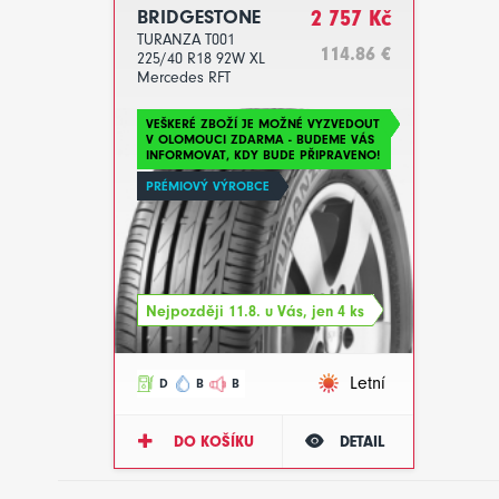
BRIDGESTONE
2 757 Kč
TURANZA T001
114.86 €
225/40 R18 92W XL
Mercedes RFT
VEŠKERÉ ZBOŽÍ JE MOŽNÉ VYZVEDOUT
V OLOMOUCI ZDARMA - BUDEME VÁS
INFORMOVAT, KDY BUDE PŘIPRAVENO!
PRÉMIOVÝ VÝROBCE
Nejpozději 11.8. u Vás, jen 4 ks
Letní
D
B
B
DO KOŠÍKU
DETAIL