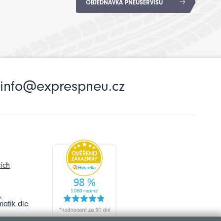
OBJEDNÁVKA PNEUSERVISU
info@exprespneu.cz
ích
,
atik dle