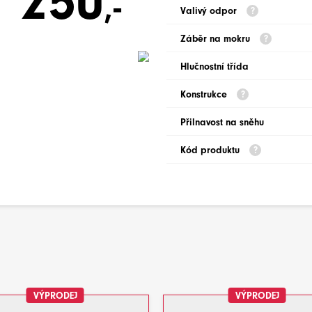
250
,-
Valivý odpor
Záběr na mokru
Hlučnostní třída
Konstrukce
Přilnavost na sněhu
Kód produktu
VÝPRODEJ
VÝPRODEJ