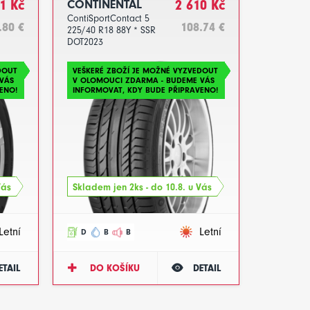
1 Kč
CONTINENTAL
2 610 Kč
ContiSportContact 5
.80 €
108.74 €
225/40 R18 88Y * SSR
DOT2023
DOUT
VEŠKERÉ ZBOŽÍ JE MOŽNÉ VYZVEDOUT
VÁS
V OLOMOUCI ZDARMA - BUDEME VÁS
ENO!
INFORMOVAT, KDY BUDE PŘIPRAVENO!
Vás
Skladem jen 2ks - do 10.8. u Vás
Letní
Letní
D
B
B
ETAIL
DO KOŠÍKU
DETAIL