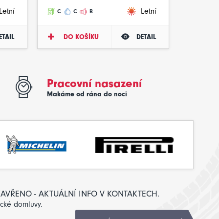
Letní
Letní
C
C
B
ETAIL
DO KOŠÍKU
DETAIL
Pracovní nasazení
Makáme od rána do noci
: ZAVŘENO - AKTUÁLNÍ INFO V KONTAKTECH.
ické domluvy.