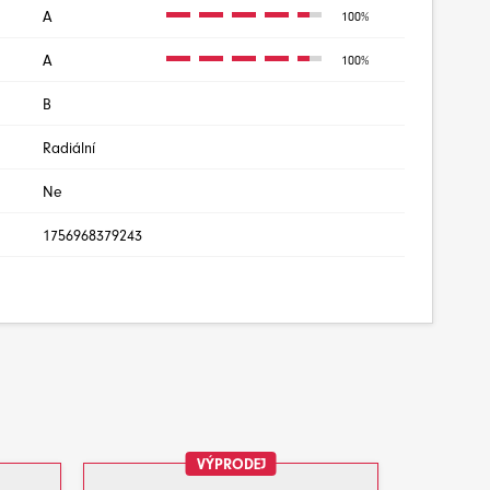
A
100%
A
100%
B
Radiální
Ne
1756968379243
VÝPRODEJ