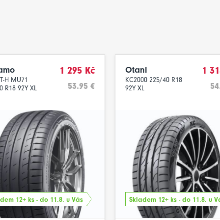
amo
1 295 Kč
Otani
1 31
ET-H MU71
KC2000 225/40 R18
53.95 €
54
0 R18 92Y XL
92Y XL
dem 12+ ks - do 11.8. u Vás
Skladem 12+ ks - do 11.8. u V