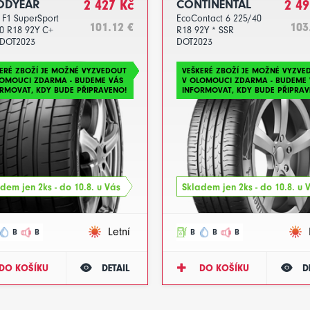
DYEAR
2 427 Kč
CONTINENTAL
2 49
 F1 SuperSport
EcoContact 6 225/40
101.12 €
103
0 R18 92Y C+
R18 92Y * SSR
 DOT2023
DOT2023
ERÉ ZBOŽÍ JE MOŽNÉ VYZVEDOUT
VEŠKERÉ ZBOŽÍ JE MOŽNÉ VYZVE
LOMOUCI ZDARMA - BUDEME VÁS
V OLOMOUCI ZDARMA - BUDEME 
RMOVAT, KDY BUDE PŘIPRAVENO!
INFORMOVAT, KDY BUDE PŘIPRAV
dem jen 2ks - do 10.8. u Vás
Skladem jen 2ks - do 10.8. u 
Letní
B
B
B
B
B
DO KOŠÍKU
DETAIL
DO KOŠÍKU
D