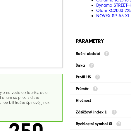
Goldline iGL910
Dynamo STREET-H
Otani KC2000 225
NOVEX SP A5 XL 
PARAMETRY
Roční období
Šířka
Profil HS
Průměr
 na vozidle z fabriky, auto
t a tam se pneu z disku
Hlučnost
ou být trošku špinavé, jinak
Zátěžový index Li
Rychlostní symbol Si