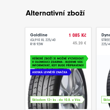
Alternativní zboží
Goldline
1 085 Kč
Dyn
iGL910 XL 225/40
STRE
45.20 €
R18 92W
225/4
VEŠKERÉ ZBOŽÍ JE MOŽNÉ VYZVEDOUT
V OLOMOUCI ZDARMA - BUDEME VÁS
INFORMOVAT, KDY BUDE PŘIPRAVENO!
ASIJSKÁ LEVNĚJŠÍ ZNAČKA
Skladem 12+ ks - do 10.8. u Vás
Skla