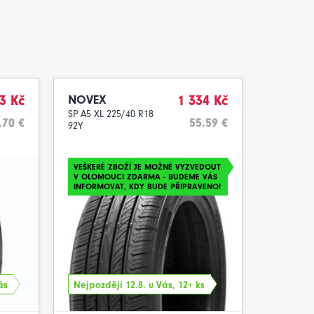
3 Kč
NOVEX
1 334 Kč
SP A5 XL 225/40 R18
.70 €
55.59 €
92Y
VEŠKERÉ ZBOŽÍ JE MOŽNÉ VYZVEDOUT
V OLOMOUCI ZDARMA - BUDEME VÁS
INFORMOVAT, KDY BUDE PŘIPRAVENO!
ás
Nejpozději 12.8. u Vás, 12+ ks