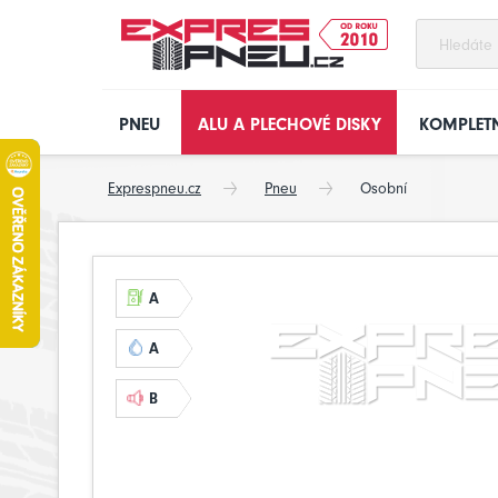
PNEU
ALU A PLECHOVÉ DISKY
KOMPLETN
Exprespneu.cz
Pneu
Osobní
A
A
B