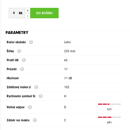
+
-
PARAMETRY
Roční období
Letní
Šířka
225 mm
Profil HS
65
Průměr
17
Hlučnost
71 dB
Zátěžový index Li
102
Rychlostní symbol Si
H
Valivý odpor
D
52%
Záběr na mokru
C
68%