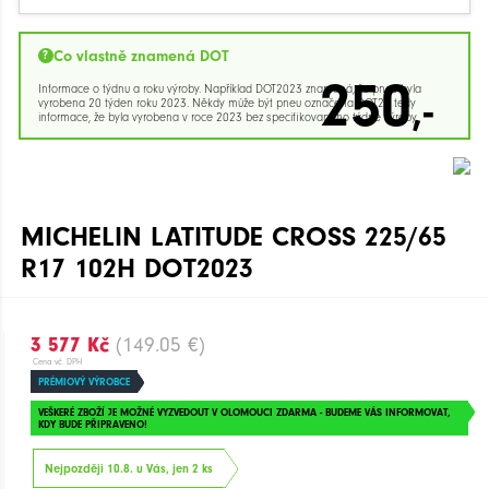
Co vlastně znamená DOT
250
Informace o týdnu a roku výroby. Například DOT2023 znamená, že pneu byla
,-
vyrobena 20 týden roku 2023. Někdy může být pneu označena DOT23 tedy
informace, že byla vyrobena v roce 2023 bez specifikovaného týdne výroby.
MICHELIN LATITUDE CROSS 225/65
R17 102H DOT2023
3 577 Kč
(149.05 €)
Cena vč. DPH
PRÉMIOVÝ VÝROBCE
VEŠKERÉ ZBOŽÍ JE MOŽNÉ VYZVEDOUT V OLOMOUCI ZDARMA - BUDEME VÁS INFORMOVAT,
KDY BUDE PŘIPRAVENO!
Nejpozději 10.8. u Vás, jen 2 ks