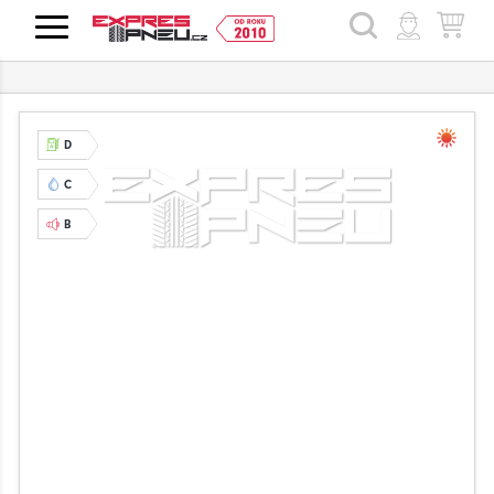
HLEDAT
D
C
B