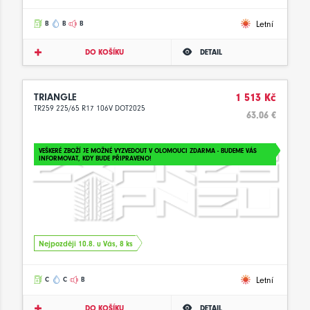
Letní
B
B
B
DO KOŠÍKU
DETAIL
TRIANGLE
1 513 Kč
TR259 225/65 R17 106V DOT2025
63.06 €
VEŠKERÉ ZBOŽÍ JE MOŽNÉ VYZVEDOUT V OLOMOUCI ZDARMA - BUDEME VÁS
INFORMOVAT, KDY BUDE PŘIPRAVENO!
Nejpozději 10.8. u Vás, 8 ks
Letní
C
C
B
DO KOŠÍKU
DETAIL