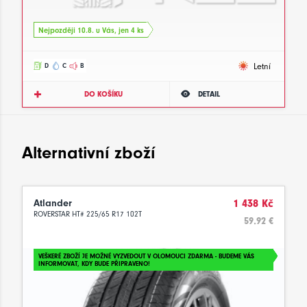
Nejpozději 10.8. u Vás, jen 4 ks
Letní
D
C
B
DO KOŠÍKU
DETAIL
Alternativní zboží
Atlander
1 438 Kč
ROVERSTAR HT# 225/65 R17 102T
59.92 €
VEŠKERÉ ZBOŽÍ JE MOŽNÉ VYZVEDOUT V OLOMOUCI ZDARMA - BUDEME VÁS
INFORMOVAT, KDY BUDE PŘIPRAVENO!