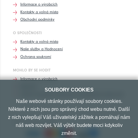
Informace o výrobcích
Kontakty a volná místa
Obchodní podmínky
O SPOLEČNOSTI
Kontakty a volná místa
Naše služby a Hodnocení
Ochrana soukromí
MOHLO BY SE HODIT
Informace o výrobcích
Rozhovory
SOUBORY COOKIES
Značení pneumatik, homologace pneumatik dle výrobců vozů
Naše webové stránky používají soubory cookies.
Některé z nich jsou pro správný chod webu nutné. Další
z nich vylepšují Váš uživatelský zážitek a pomáhají nám
PŘIJÍMÁME TYTO PLATBY
náš web rozvíjet. Váš výběr budete moci kdykoliv
změnit.