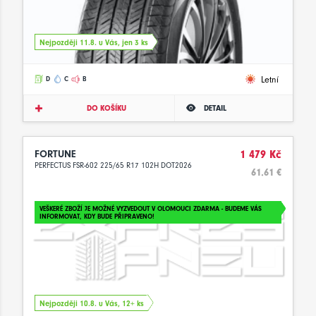
Nejpozději 11.8. u Vás, jen 3 ks
Letní
D
C
B
DO KOŠÍKU
DETAIL
FORTUNE
1 479 Kč
PERFECTUS FSR-602 225/65 R17 102H DOT2026
61.61 €
VEŠKERÉ ZBOŽÍ JE MOŽNÉ VYZVEDOUT V OLOMOUCI ZDARMA - BUDEME VÁS
INFORMOVAT, KDY BUDE PŘIPRAVENO!
Nejpozději 10.8. u Vás, 12+ ks