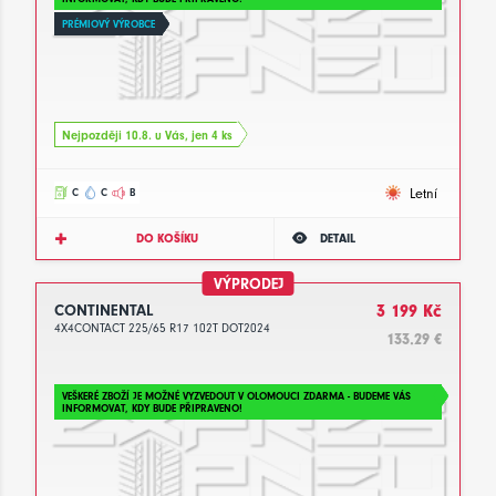
PRÉMIOVÝ VÝROBCE
Nejpozději 10.8. u Vás, jen 4 ks
Letní
C
C
B
DO KOŠÍKU
DETAIL
VÝPRODEJ
CONTINENTAL
3 199 Kč
4X4CONTACT 225/65 R17 102T DOT2024
133.29 €
VEŠKERÉ ZBOŽÍ JE MOŽNÉ VYZVEDOUT V OLOMOUCI ZDARMA - BUDEME VÁS
INFORMOVAT, KDY BUDE PŘIPRAVENO!