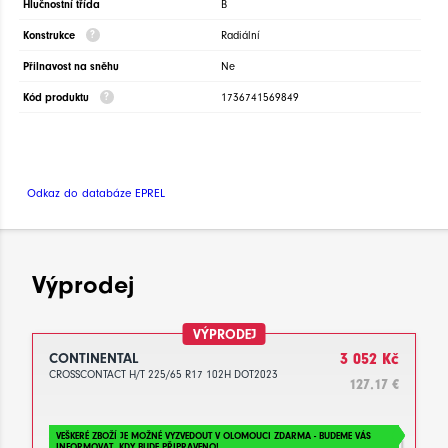
Hlučnostní třída
B
Konstrukce
Radiální
Přilnavost na sněhu
Ne
Kód produktu
1736741569849
Odkaz do databáze EPREL
Výprodej
VÝPRODEJ
CONTINENTAL
3 052 Kč
CROSSCONTACT H/T 225/65 R17 102H DOT2023
127.17 €
VEŠKERÉ ZBOŽÍ JE MOŽNÉ VYZVEDOUT V OLOMOUCI ZDARMA - BUDEME VÁS
INFORMOVAT, KDY BUDE PŘIPRAVENO!