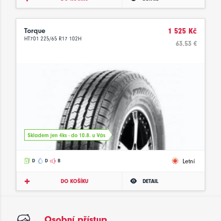
Torque
1 525 Kč
HT701 225/65 R17 102H
63.53 €
Skladem jen 4ks - do 10.8. u Vás
Letní
D
D
B
DO KOŠÍKU
DETAIL
Osobní přístup