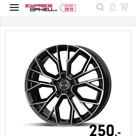
HLEDAT
250
,-