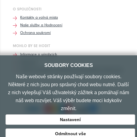
O SPOLEČNOSTI
Kontakty a volná místa
Naše služby a Hodnocení
Ochrana soukromí
MOHLO BY SE HODIT
Informace o výrobcích
Rozhovory
SOUBORY COOKIES
Značení pneumatik, homologace pneumatik dle výrobců vozů
Naše webové stránky používají soubory cookies.
Některé z nich jsou pro správný chod webu nutné. Další
z nich vylepšují Váš uživatelský zážitek a pomáhají nám
PŘIJÍMÁME TYTO PLATBY
náš web rozvíjet. Váš výběr budete moci kdykoliv
změnit.
Nastavení
Odmítnout vše