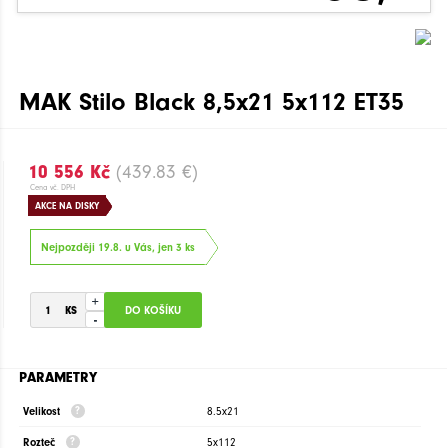
MAK Stilo Black 8,5x21 5x112 ET35
10 556 Kč
(439.83 €)
Cena vč. DPH
AKCE NA DISKY
Nejpozději 19.8. u Vás, jen 3 ks
+
-
PARAMETRY
Velikost
8.5x21
Rozteč
5x112