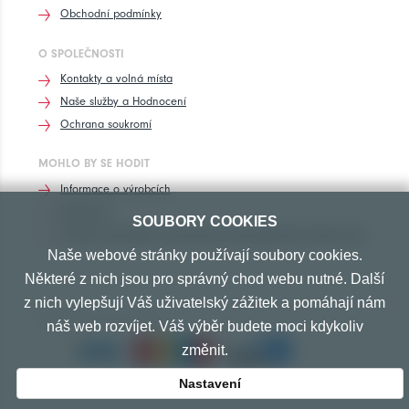
Obchodní podmínky
O SPOLEČNOSTI
Kontakty a volná místa
Naše služby a Hodnocení
Ochrana soukromí
MOHLO BY SE HODIT
Informace o výrobcích
Rozhovory
SOUBORY COOKIES
Značení pneumatik, homologace pneumatik dle výrobců vozů
Naše webové stránky používají soubory cookies.
Některé z nich jsou pro správný chod webu nutné. Další
z nich vylepšují Váš uživatelský zážitek a pomáhají nám
PŘIJÍMÁME TYTO PLATBY
náš web rozvíjet. Váš výběr budete moci kdykoliv
změnit.
Nastavení