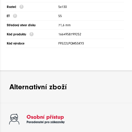
Rozteč
5x130
ET
55
Středový otvor disku
71,6 mm
Kód produktu
1664958799252
Kód výrobce
F9522LPQM55KY3
Alternativní zboží
Osobní přístup
Poradenství pro zákazníky