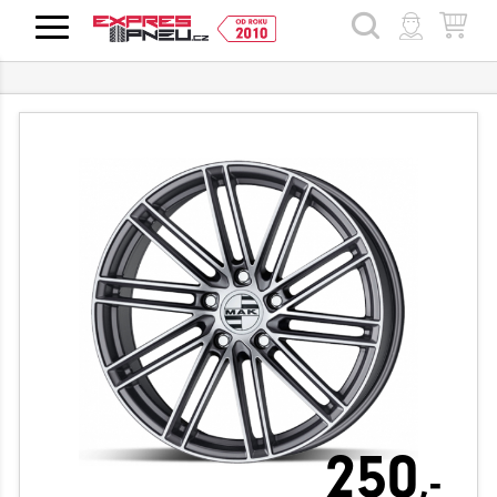
HLEDAT
250
,-