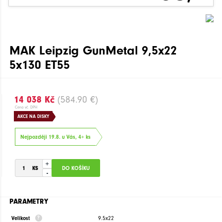
MAK Leipzig GunMetal 9,5x22
5x130 ET55
14 038 Kč
(584.90 €)
Cena vč. DPH
AKCE NA DISKY
Nejpozději 19.8. u Vás, 4+ ks
+
-
PARAMETRY
Velikost
9.5x22