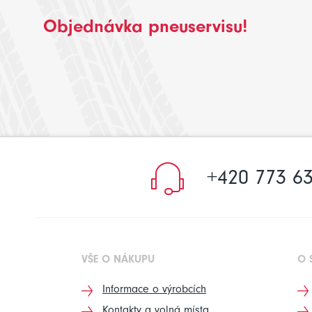
Objednávka pneuservisu!
+420 773 63
VŠE O NÁKUPU
O 
Informace o výrobcích
Kontakty a volná místa