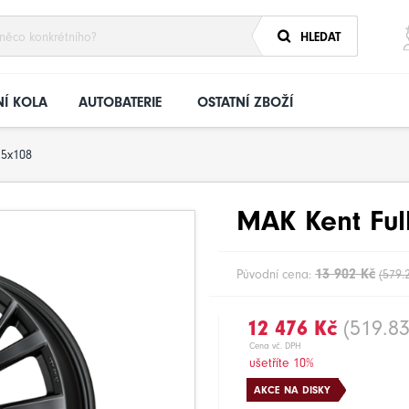
HLEDAT
Í KOLA
AUTOBATERIE
OSTATNÍ ZBOŽÍ
5x108
MAK Kent Ful
13 902 Kč
Původní cena:
(579.
12 476 Kč
(519.83
Cena vč. DPH
ušetříte 10%
AKCE NA DISKY