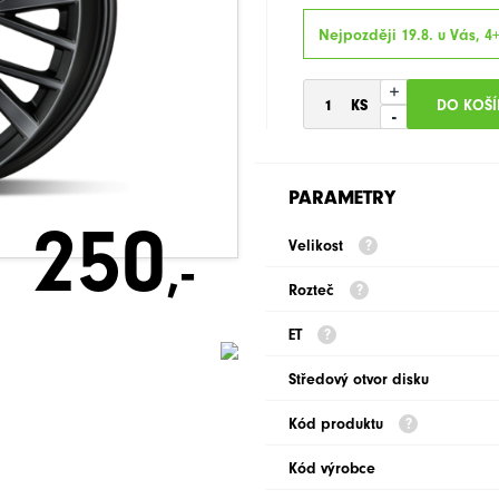
Nejpozději 19.8. u Vás, 4+
+
-
PARAMETRY
250
Velikost
,-
Rozteč
ET
Středový otvor disku
Kód produktu
Kód výrobce