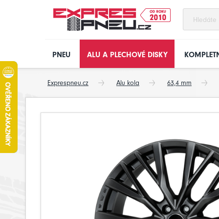
PNEU
ALU A PLECHOVÉ DISKY
KOMPLETN
Exprespneu.cz
Alu kola
63,4 mm