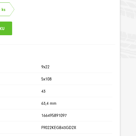
 ks
9x22
5x108
43
63,4 mm
166495891097
F9022KEGB43GD2X