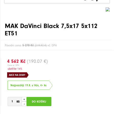
MAK DaVinci Black 7,5x17 5x112
ET51
5 278 Kč
Původní cena:
(219.92 €)
vč. DPH
4 562 Kč
(190.07 €)
Cena vč. DPH
ušetříte 14%
AKCE NA DISKY
Nejpozději 19.8. u Vás, 4+ ks
+
-