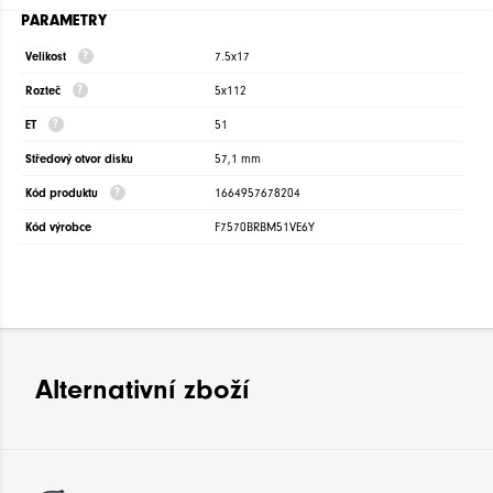
PARAMETRY
Velikost
7.5x17
Rozteč
5x112
ET
51
Středový otvor disku
57,1 mm
Kód produktu
1664957678204
Kód výrobce
F7570BRBM51VE6Y
Alternativní zboží