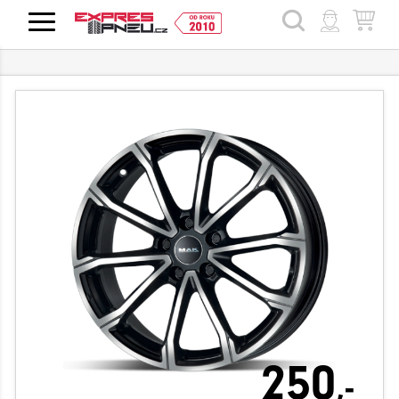
HLEDAT
250
,-