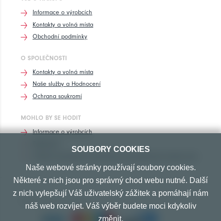
Informace o výrobcích
Kontakty a volná místa
Obchodní podmínky
O SPOLEČNOSTI
Kontakty a volná místa
Naše služby a Hodnocení
Ochrana soukromí
MOHLO BY SE HODIT
Informace o výrobcích
Rozhovory
SOUBORY COOKIES
Značení pneumatik, homologace pneumatik dle výrobců vozů
Naše webové stránky používají soubory cookies.
Některé z nich jsou pro správný chod webu nutné. Další
z nich vylepšují Váš uživatelský zážitek a pomáhají nám
PŘIJÍMÁME TYTO PLATBY
náš web rozvíjet. Váš výběr budete moci kdykoliv
změnit.