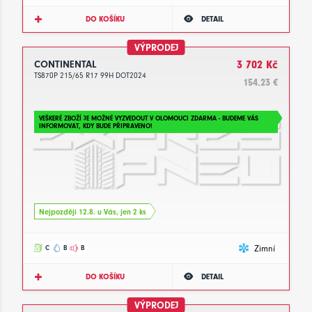
DO KOŠÍKU
DETAIL
VÝPRODEJ
CONTINENTAL
3 702 Kč
TS870P 215/65 R17 99H DOT2024
154.23 €
VEŠKERÉ ZBOŽÍ JE MOŽNÉ VYZVEDOUT V OLOMOUCI ZDARMA - BUDEME VÁS
INFORMOVAT, KDY BUDE PŘIPRAVENO!
Nejpozději 12.8. u Vás, jen 2 ks
Zimní
C
B
B
DO KOŠÍKU
DETAIL
VÝPRODEJ