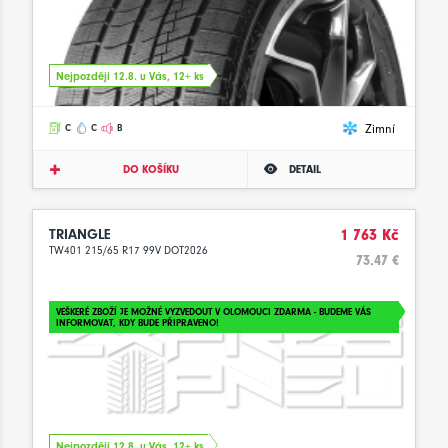
Nejpozději 12.8. u Vás, 12+ ks
Zimní
C
C
B
DO KOŠÍKU
DETAIL
TRIANGLE
1 763 Kč
TW401 215/65 R17 99V DOT2026
73.47 €
VEŠKERÉ ZBOŽÍ JE MOŽNÉ VYZVEDOUT V OLOMOUCI ZDARMA - BUDEME VÁS
INFORMOVAT, KDY BUDE PŘIPRAVENO!
Nejpozději 12.8. u Vás, 12+ ks