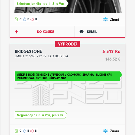
Skladem jen 4ks - do 11.8. u Vás
Zimní
C
D
B
DO KOŠÍKU
DETAIL
VÝPRODEJ
BRIDGESTONE
3 512 Kč
LM001 215/65 R17 99H AO DOT2024
146.32 €
VEŠKERÉ ZBOŽÍ JE MOŽNÉ VYZVEDOUT V OLOMOUCI ZDARMA - BUDEME VÁS
INFORMOVAT, KDY BUDE PŘIPRAVENO!
Nejpozději 12.8. u Vás, jen 2 ks
Zimní
C
B
B