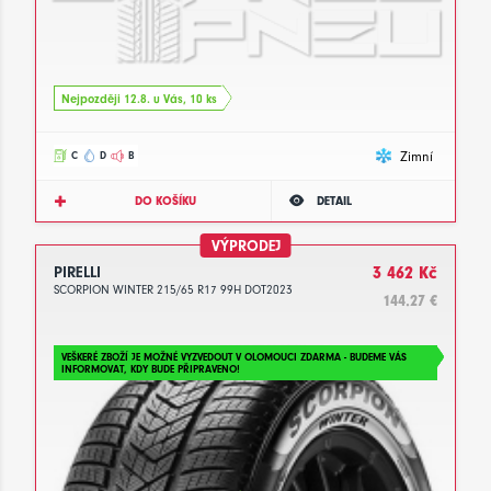
Nejpozději 12.8. u Vás, 10 ks
Zimní
C
D
B
DO KOŠÍKU
DETAIL
VÝPRODEJ
PIRELLI
3 462 Kč
SCORPION WINTER 215/65 R17 99H DOT2023
144.27 €
VEŠKERÉ ZBOŽÍ JE MOŽNÉ VYZVEDOUT V OLOMOUCI ZDARMA - BUDEME VÁS
INFORMOVAT, KDY BUDE PŘIPRAVENO!