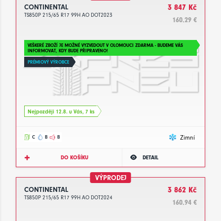
CONTINENTAL
3 847 Kč
TS850P 215/65 R17 99H AO DOT2023
160.29 €
VEŠKERÉ ZBOŽÍ JE MOŽNÉ VYZVEDOUT V OLOMOUCI ZDARMA - BUDEME VÁS
INFORMOVAT, KDY BUDE PŘIPRAVENO!
PRÉMIOVÝ VÝROBCE
Nejpozději 12.8. u Vás, 7 ks
Zimní
C
B
B
DO KOŠÍKU
DETAIL
VÝPRODEJ
CONTINENTAL
3 862 Kč
TS850P 215/65 R17 99H AO DOT2024
160.94 €