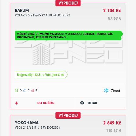
VÝPRODEJ
BARUM
2 104 Kč
POLARIS 5 215/65 R17 103H DOT2022
87.69 €
VEŠKERÉ ZBOŽÍ JE MOŽNÉ VYZVEDOUT V OLOMOUCI ZDARMA - BUDEME VÁS
INFORMOVAT, KDY BUDE PŘIPRAVENO!
Nejpozději 12.8. u Vás, jen 3 ks
Zimní
D
C
B
DO KOŠÍKU
DETAIL
VÝPRODEJ
YOKOHAMA
2 649 Kč
V906 215/65 R17 99V DOT2024
110.37 €