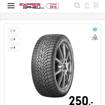
HLEDAT
C
B
B
250
,-