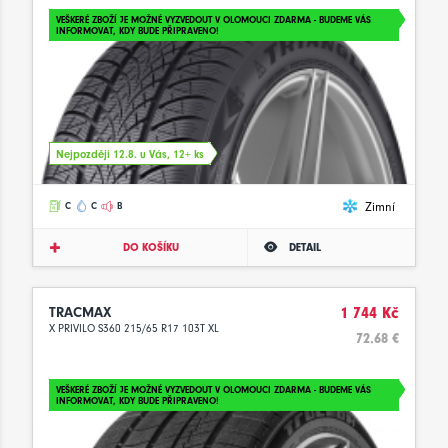
VEŠKERÉ ZBOŽÍ JE MOŽNÉ VYZVEDOUT V OLOMOUCI ZDARMA - BUDEME VÁS
INFORMOVAT, KDY BUDE PŘIPRAVENO!
Nejpozději 12.8. u Vás, 12+ ks
Zimní
C
C
B
DO KOŠÍKU
DETAIL
TRACMAX
1 744 Kč
X PRIVILO S360 215/65 R17 103T XL
72.68 €
VEŠKERÉ ZBOŽÍ JE MOŽNÉ VYZVEDOUT V OLOMOUCI ZDARMA - BUDEME VÁS
INFORMOVAT, KDY BUDE PŘIPRAVENO!