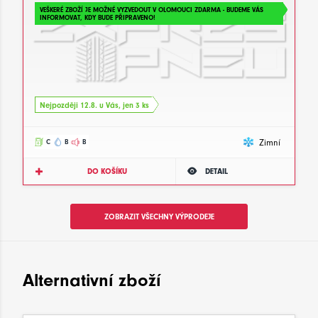
VEŠKERÉ ZBOŽÍ JE MOŽNÉ VYZVEDOUT V OLOMOUCI ZDARMA - BUDEME VÁS
INFORMOVAT, KDY BUDE PŘIPRAVENO!
Nejpozději 12.8. u Vás, jen 3 ks
Zimní
C
B
B
DO KOŠÍKU
DETAIL
ZOBRAZIT VŠECHNY VÝPRODEJE
Alternativní zboží