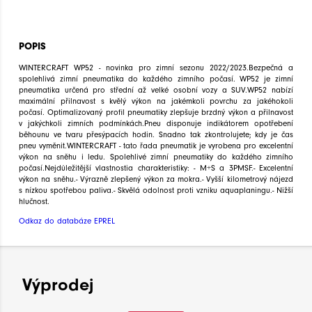
POPIS
WINTERCRAFT WP52 - novinka pro zimní sezonu 2022/2023.Bezpečná a
spolehlivá zimní pneumatika do každého zimního počasí. WP52 je zimní
pneumatika určená pro střední až velké osobní vozy a SUV.WP52 nabízí
maximální přilnavost s kvělý výkon na jakémkoli povrchu za jakéhokoli
počasí. Optimalizovaný profil pneumatiky zlepšuje brzdný výkon a přilnavost
v jakýchkoli zimních podmínkách.Pneu disponuje indikátorem opotřebení
běhounu ve tvaru přesýpacích hodin. Snadno tak zkontrolujete; kdy je čas
pneu vyměnit.WINTERCRAFT - tato řada pneumatik je vyrobena pro excelentní
výkon na sněhu i ledu. Spolehlivé zimní pneumatiky do každého zimního
počasí.Nejdůležitější vlastnostia charakteristiky: - M+S a 3PMSF.- Excelentní
výkon na sněhu.- Výrazně zlepšený výkon za mokra.- Vyšší kilometrový nájezd
s nízkou spotřebou paliva.- Skvělá odolnost proti vzniku aquaplaningu.- Nižší
hlučnost.
Odkaz do databáze EPREL
Výprodej