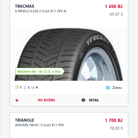
TRACMAX
1 658 Kč
X PRIVILO S-330 215/65 R17 99V XL
69.07 €
Skladem 8ks - do 12.8. u Vás
Zimní
C
C
B
DO KOŠÍKU
DETAIL
TRIANGLE
1 700 Kč
WINTERX TW401 215/65 R17 99V
70.82 €