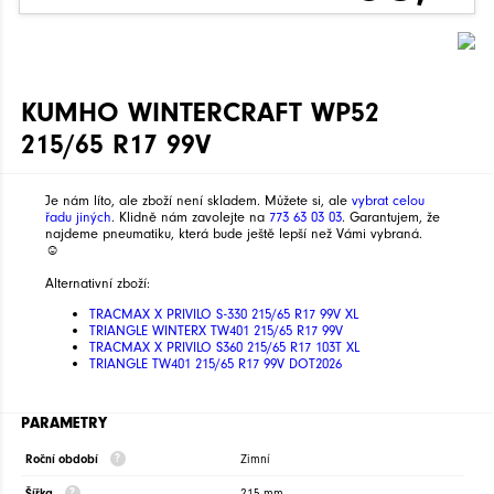
KUMHO WINTERCRAFT WP52
215/65 R17 99V
Je nám líto, ale zboží není skladem. Můžete si, ale
vybrat celou
řadu jiných
. Klidně nám zavolejte na
773 63 03 03
. Garantujem, že
najdeme pneumatiku, která bude ještě lepší než Vámi vybraná.
☺
Alternativní zboží:
TRACMAX X PRIVILO S-330 215/65 R17 99V XL
TRIANGLE WINTERX TW401 215/65 R17 99V
TRACMAX X PRIVILO S360 215/65 R17 103T XL
TRIANGLE TW401 215/65 R17 99V DOT2026
PARAMETRY
Roční období
Zimní
Šířka
215 mm