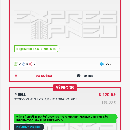
Nejpozději 12.8. u Vás, 5 ks
Zimní
D
B
B
DO KOŠÍKU
DETAIL
VÝPRODEJ
PIRELLI
3 120 Kč
SCORPION WINTER 215/65 R17 99H DOT2023
130.00 €
VEŠKERÉ ZBOŽÍ JE MOŽNÉ VYZVEDOUT V OLOMOUCI ZDARMA - BUDEME VÁS
INFORMOVAT, KDY BUDE PŘIPRAVENO!
PRÉMIOVÝ VÝROBCE