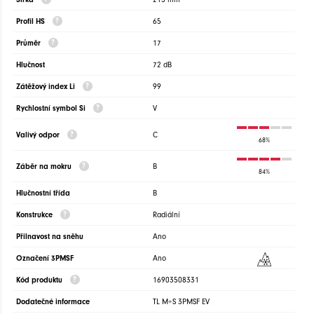
Profil HS
65
Průměr
17
Hlučnost
72 dB
Zátěžový index Li
99
Rychlostní symbol Si
V
Valivý odpor
C
68%
Záběr na mokru
B
84%
Hlučnostní třída
B
Konstrukce
Radiální
Přilnavost na sněhu
Ano
Označení 3PMSF
Ano
Kód produktu
16903508331
Dodatečné informace
TL M+S 3PMSF EV