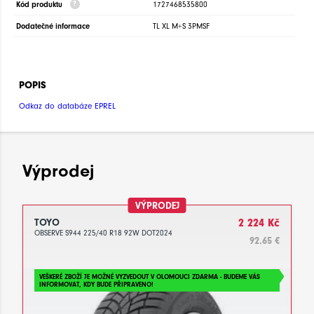
Kód produktu
1727468535800
Dodatečné informace
TL XL M+S 3PMSF
POPIS
Odkaz do databáze EPREL
Výprodej
VÝPRODEJ
TOYO
2 224 Kč
OBSERVE S944 225/40 R18 92W DOT2024
92.65 €
VEŠKERÉ ZBOŽÍ JE MOŽNÉ VYZVEDOUT V OLOMOUCI ZDARMA - BUDEME VÁS
INFORMOVAT, KDY BUDE PŘIPRAVENO!