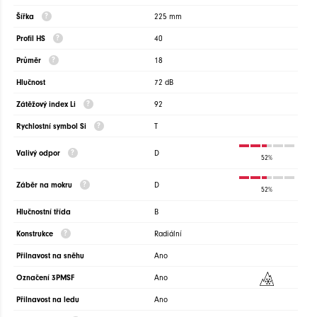
Šířka
225 mm
Profil HS
40
Průměr
18
Hlučnost
72 dB
Zátěžový index Li
92
Rychlostní symbol Si
T
Valivý odpor
D
52%
Záběr na mokru
D
52%
Hlučnostní třída
B
Konstrukce
Radiální
Přilnavost na sněhu
Ano
Označení 3PMSF
Ano
Přilnavost na ledu
Ano