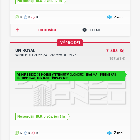
Nejpozději 10.8. u Vás, 12 ks
Zimní
D
B
B
DO KOŠÍKU
DETAIL
VÝPRODEJ
UNIROYAL
2 583 Kč
WINTEREXPERT 225/40 R18 92V DOT2023
107.61 €
VEŠKERÉ ZBOŽÍ JE MOŽNÉ VYZVEDOUT V OLOMOUCI ZDARMA - BUDEME VÁS
INFORMOVAT, KDY BUDE PŘIPRAVENO!
Nejpozději 10.8. u Vás, jen 3 ks
Zimní
D
B
B