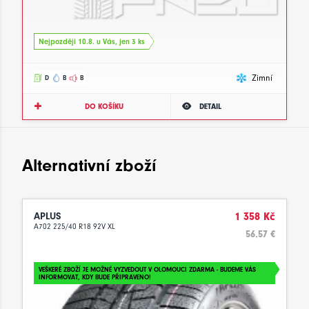
Nejpozději 10.8. u Vás, jen 3 ks
Zimní
D
B
B
DO KOŠÍKU
DETAIL
Alternativní zboží
APLUS
1 358 Kč
A702 225/40 R18 92V XL
56.57 €
VEŠKERÉ ZBOŽÍ JE MOŽNÉ VYZVEDOUT V OLOMOUCI ZDARMA - BUDEME VÁS
INFORMOVAT, KDY BUDE PŘIPRAVENO!