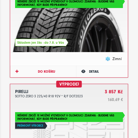
VEŠKERÉ ZBOŽÍ JE MOŽNÉ VYZVEDOUT V OLOMOUCI ZDARMA - BUDEME VÁS
INFORMOVAT, KDY BUDE PŘIPRAVENO!
Skladem jen 3ks - do 7.8. u Vás
Zimní
DO KOŠÍKU
DETAIL
VÝPRODEJ
PIRELLI
3 857 Kč
SOTTO ZERO 3 225/40 R18 92V * R/F DOT2023
160.69 €
VEŠKERÉ ZBOŽÍ JE MOŽNÉ VYZVEDOUT V OLOMOUCI ZDARMA - BUDEME VÁS
INFORMOVAT, KDY BUDE PŘIPRAVENO!
PRÉMIOVÝ VÝROBCE