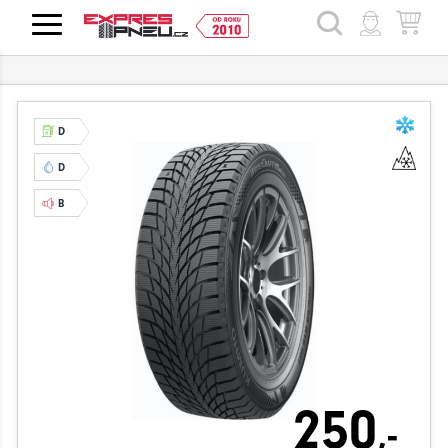
HLEDAT
D
D
B
250
,-