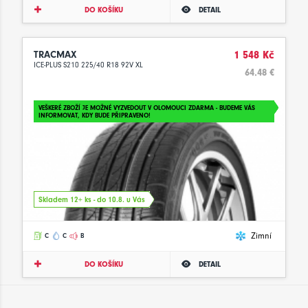
DO KOŠÍKU
DETAIL
TRACMAX
1 548 Kč
ICE-PLUS S210 225/40 R18 92V XL
64.48 €
VEŠKERÉ ZBOŽÍ JE MOŽNÉ VYZVEDOUT V OLOMOUCI ZDARMA - BUDEME VÁS
INFORMOVAT, KDY BUDE PŘIPRAVENO!
Skladem 12+ ks - do 10.8. u Vás
Zimní
C
C
B
DO KOŠÍKU
DETAIL