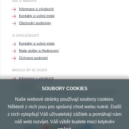
VŠE O NÁKUPU
Informace o výrobcích
Kontakty a volná místa
Obchodní podmínky
O SPOLEČNOSTI
Kontakty a volná místa
Naše služby a Hodnocení
Ochrana soukromí
MOHLO BY SE HODIT
Informace o výrobcích
Rozhovory
SOUBORY COOKIES
Značení pneumatik, homologace pneumatik dle výrobců vozů
Naše webové stránky používají soubory cookies.
Některé z nich jsou pro správný chod webu nutné. Další
z nich vylepšují Váš uživatelský zážitek a pomáhají nám
PŘIJÍMÁME TYTO PLATBY
náš web rozvíjet. Váš výběr budete moci kdykoliv