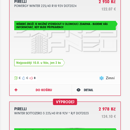
PIRELLI
2 930 Kč
POWERGY WINTER 225/40 R18 92V DOT2024
122.07 €
VEŠKERÉ ZBOŽÍ JE MOŽNÉ VYZVEDOUT V OLOMOUCI ZDARMA - BUDEME VÁS
INFORMOVAT, KDY BUDE PŘIPRAVENO!
Nejpozději 10.8. u Vás, jen 2 ks
Zimní
C
C
B
DO KOŠÍKU
DETAIL
VÝPRODEJ
PIRELLI
2 978 Kč
WINTER SOTTOZERO 3 225/40 R18 92V * R/F DOT2023
124.10 €