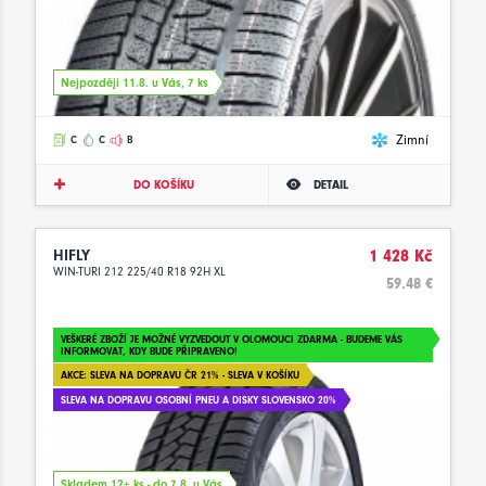
Nejpozději 11.8. u Vás, 7 ks
Zimní
C
C
B
DO KOŠÍKU
DETAIL
HIFLY
1 428 Kč
WIN-TURI 212 225/40 R18 92H XL
59.48 €
VEŠKERÉ ZBOŽÍ JE MOŽNÉ VYZVEDOUT V OLOMOUCI ZDARMA - BUDEME VÁS
INFORMOVAT, KDY BUDE PŘIPRAVENO!
AKCE: SLEVA NA DOPRAVU ČR 21% - SLEVA V KOŠÍKU
SLEVA NA DOPRAVU OSOBNÍ PNEU A DISKY SLOVENSKO 20%
Skladem 12+ ks - do 7.8. u Vás