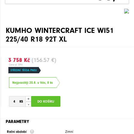
KUMHO WINTERCRAFT ICE WI51
225/40 R18 92T XL
3 758 Kč
(156.57 €)
Cena vč. DPH
STŘEDNÍ TŘÍDA PNEU
Nejpozději 20.8. u Vás, 8 ks
+
-
PARAMETRY
Roční období
Zimní