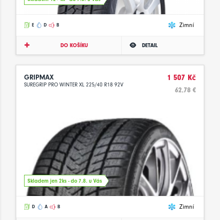
Zimní
E
D
B
DO KOŠÍKU
DETAIL
GRIPMAX
1 507 Kč
SUREGRIP PRO WINTER XL 225/40 R18 92V
62.78 €
Skladem jen 2ks - do 7.8. u Vás
Zimní
D
A
B