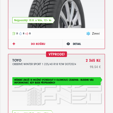
Nejpozději 10.8. u Vás, 12+ ks
Zimní
D
B
B
DO KOŠÍKU
DETAIL
VÝPRODEJ
TOYO
2 365 Kč
OBSERVE WINTER SPORT 1 225/40 R18 92W DOT2024
98.54 €
VEŠKERÉ ZBOŽÍ JE MOŽNÉ VYZVEDOUT V OLOMOUCI ZDARMA - BUDEME VÁS
INFORMOVAT, KDY BUDE PŘIPRAVENO!