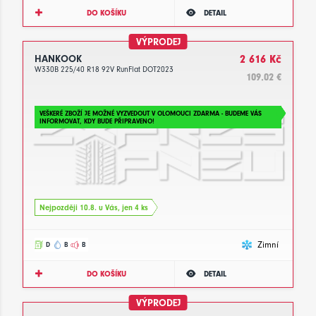
DO KOŠÍKU
DETAIL
VÝPRODEJ
HANKOOK
2 616 Kč
W330B 225/40 R18 92V RunFlat DOT2023
109.02 €
VEŠKERÉ ZBOŽÍ JE MOŽNÉ VYZVEDOUT V OLOMOUCI ZDARMA - BUDEME VÁS
INFORMOVAT, KDY BUDE PŘIPRAVENO!
Nejpozději 10.8. u Vás, jen 4 ks
Zimní
D
B
B
DO KOŠÍKU
DETAIL
VÝPRODEJ