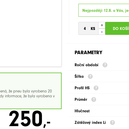
Nejpozději 12.8. u Vás, je
+
-
PARAMETRY
Roční období
Šířka
Profil HS
mená, že pneu byla vyrobena 20
y informace, že byla vyrobena v
Průměr
250
Hlučnost
,-
Zátěžový index Li