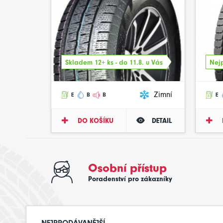
Skladem 12+ ks - do 11.8. u Vás
Nejp
Zimní
E
B
B
E
DO KOŠÍKU
DETAIL
Osobní přístup
Poradenství pro zákazníky