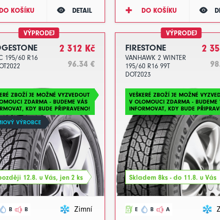
DO KOŠÍKU
DETAIL
DO KOŠÍKU
D
VÝPRODEJ
VÝPRODEJ
DGESTONE
2 312 Kč
FIRESTONE
2 35
 195/60 R16
VANHAWK 2 WINTER
96.34 €
98
OT2022
195/60 R16 99T
DOT2023
ERÉ ZBOŽÍ JE MOŽNÉ VYZVEDOUT
VEŠKERÉ ZBOŽÍ JE MOŽNÉ VYZVE
LOMOUCI ZDARMA - BUDEME VÁS
V OLOMOUCI ZDARMA - BUDEME 
RMOVAT, KDY BUDE PŘIPRAVENO!
INFORMOVAT, KDY BUDE PŘIPRAV
MIOVÝ VÝROBCE
ozději 12.8. u Vás, jen 2 ks
Skladem 8ks - do 11.8. u Vás
Zimní
B
B
E
B
A