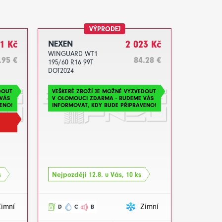
VÝPRODEJ
1 Kč
NEXEN
2 023 Kč
WINGUARD WT1
.95 €
84.28 €
195/60 R16 99T
DOT2024
DOUT
VEŠKERÉ ZBOŽÍ JE MOŽNÉ VYZVEDOUT
VÁS
V OLOMOUCI ZDARMA - BUDEME VÁS
ENO!
INFORMOVAT, KDY BUDE PŘIPRAVENO!
s
Nejpozději 12.8. u Vás, 10 ks
Zimní
Zimní
D
C
B