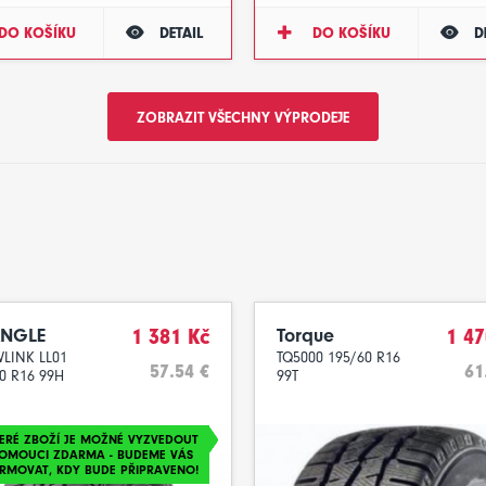
DO KOŠÍKU
DETAIL
DO KOŠÍKU
D
ZOBRAZIT VŠECHNY VÝPRODEJE
ANGLE
1 381 Kč
Torque
1 47
LINK LL01
TQ5000 195/60 R16
57.54 €
61
0 R16 99H
99T
ERÉ ZBOŽÍ JE MOŽNÉ VYZVEDOUT
LOMOUCI ZDARMA - BUDEME VÁS
RMOVAT, KDY BUDE PŘIPRAVENO!