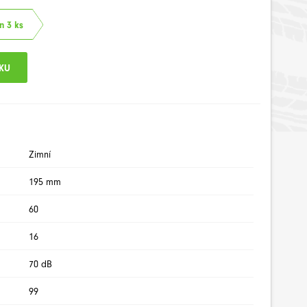
n 3 ks
Zimní
195 mm
60
16
70 dB
99