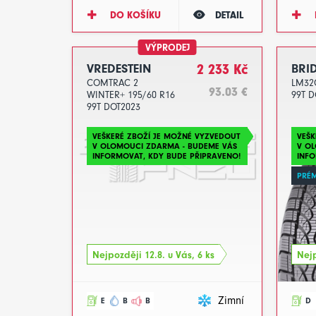
DO KOŠÍKU
DETAIL
VÝPRODEJ
VREDESTEIN
2 233 Kč
BRI
COMTRAC 2
LM32C
93.03 €
WINTER+ 195/60 R16
99T D
99T DOT2023
VEŠKERÉ ZBOŽÍ JE MOŽNÉ VYZVEDOUT
VEŠK
V OLOMOUCI ZDARMA - BUDEME VÁS
V O
INFORMOVAT, KDY BUDE PŘIPRAVENO!
INFO
PRÉ
Nejpozději 12.8. u Vás, 6 ks
Nejp
Zimní
E
B
B
D