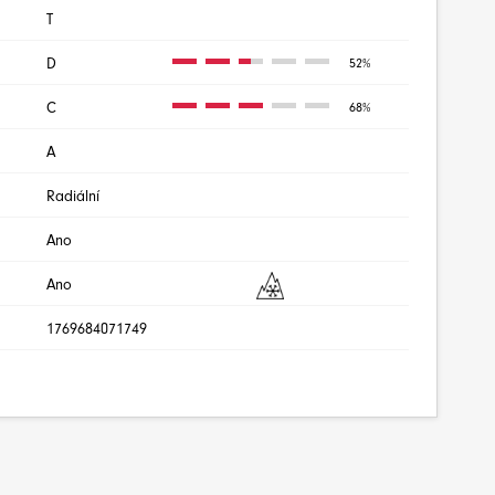
T
D
52%
C
68%
A
Radiální
Ano
Ano
1769684071749