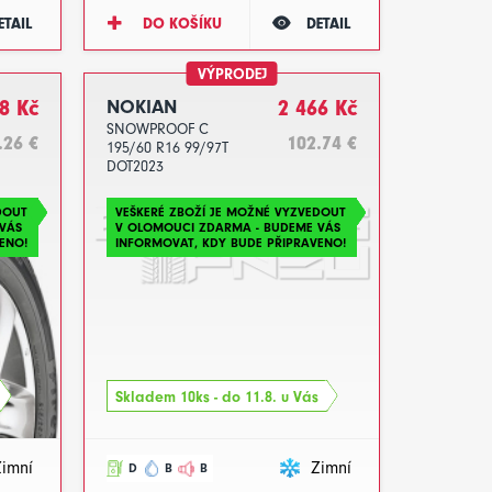
ETAIL
DO KOŠÍKU
DETAIL
VÝPRODEJ
8 Kč
NOKIAN
2 466 Kč
SNOWPROOF C
.26 €
102.74 €
195/60 R16 99/97T
DOT2023
DOUT
VEŠKERÉ ZBOŽÍ JE MOŽNÉ VYZVEDOUT
VÁS
V OLOMOUCI ZDARMA - BUDEME VÁS
ENO!
INFORMOVAT, KDY BUDE PŘIPRAVENO!
Skladem 10ks - do 11.8. u Vás
Zimní
Zimní
D
B
B