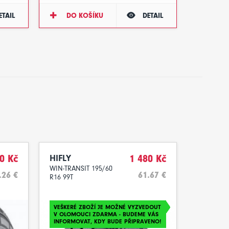
ETAIL
DO KOŠÍKU
DETAIL
0 Kč
HIFLY
1 480 Kč
WIN-TRANSIT 195/60
.26 €
61.67 €
R16 99T
VEŠKERÉ ZBOŽÍ JE MOŽNÉ VYZVEDOUT
V OLOMOUCI ZDARMA - BUDEME VÁS
INFORMOVAT, KDY BUDE PŘIPRAVENO!