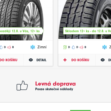
ozději 12.8. u Vás, 12+ ks
Skladem 12+ ks - do 12.8. u V
Zimní
D
B
D
D
B
DO KOŠÍKU
DETAIL
DO KOŠÍKU
D
Levná doprava
Pouze skutečné náklady