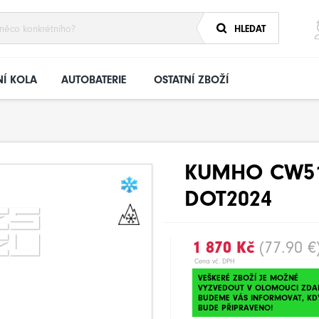
HLEDAT
Í KOLA
AUTOBATERIE
OSTATNÍ ZBOŽÍ
KUMHO CW51 
DOT2024
1 870 Kč
(77.90 €
Cena vč. DPH
VEŠKERÉ ZBOŽÍ JE MOŽNÉ
VYZVEDOUT V OLOMOUCI ZDA
BUDEME VÁS INFORMOVAT, KD
BUDE PŘIPRAVENO!