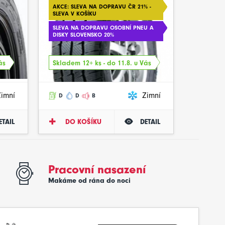
AKCE: SLEVA NA DOPRAVU ČR 21% -
SLEVA V KOŠÍKU
SLEVA NA DOPRAVU OSOBNÍ PNEU A
DISKY SLOVENSKO 20%
ás
Skladem 12+ ks - do 11.8. u Vás
Zimní
Zimní
D
D
B
ETAIL
DO KOŠÍKU
DETAIL
Pracovní nasazení
Makáme od rána do noci