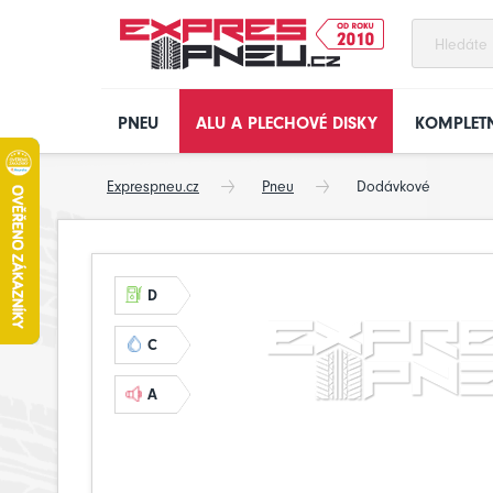
PNEU
ALU A PLECHOVÉ DISKY
KOMPLETN
Exprespneu.cz
Pneu
Dodávkové
D
C
A