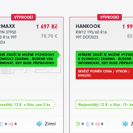
VÝPRODEJ
VÝPRODEJ
RMAXX
1 697 Kč
HANKOOK
1 99
IN ST950
RW12 195/60 R16
70.70 €
82
0 R16 99T
99T DOT2023
024
ERÉ ZBOŽÍ JE MOŽNÉ VYZVEDOUT
VEŠKERÉ ZBOŽÍ JE MOŽNÉ VYZVE
LOMOUCI ZDARMA - BUDEME VÁS
V OLOMOUCI ZDARMA - BUDEME 
RMOVAT, KDY BUDE PŘIPRAVENO!
INFORMOVAT, KDY BUDE PŘIPRAV
SKVĚLÝ POMĚR CENA / VÝKON /
KVALITA
ozději 12.8. u Vás, jen 3 ks
Nejpozději 12.8. u Vás, 12+ k
Zimní
A
A
D
C
B