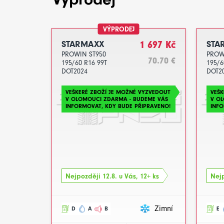
VÝPRODEJ
STARMAXX
1 697 Kč
STA
PROWIN ST950
PROW
70.70 €
195/60 R16 99T
195/6
DOT2024
DOT2
VEŠKERÉ ZBOŽÍ JE MOŽNÉ VYZVEDOUT
VEŠK
V OLOMOUCI ZDARMA - BUDEME VÁS
V O
INFORMOVAT, KDY BUDE PŘIPRAVENO!
INFO
Nejpozději 12.8. u Vás, 12+ ks
Nejp
Zimní
D
A
B
E