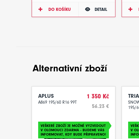
DO KOŠÍKU
DETAIL
Alternativní zboží
APLUS
1 350 Kč
TRI
A869 195/60 R16 99T
SNOW
56.23 €
195/6
VEŠKERÉ ZBOŽÍ JE MOŽNÉ VYZVEDOUT
VEŠK
V OLOMOUCI ZDARMA - BUDEME VÁS
V O
INFORMOVAT, KDY BUDE PŘIPRAVENO!
INFO