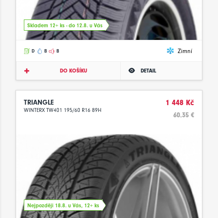
Skladem 12+ ks - do 12.8. u Vás
Zimní
D
B
B
DO KOŠÍKU
DETAIL
TRIANGLE
1 448 Kč
WINTERX TW401 195/60 R16 89H
60.35 €
Nejpozději 18.8. u Vás, 12+ ks