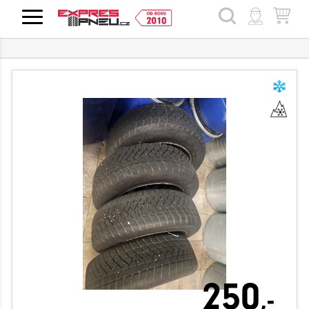
HLEDAT
250
,-