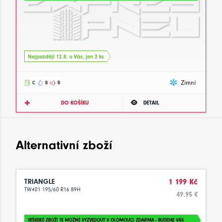
Nejpozději 12.8. u Vás, jen 2 ks
Zimní
C
B
B
DO KOŠÍKU
DETAIL
Alternativní zboží
TRIANGLE
1 199 Kč
TW401 195/60 R16 89H
49.95 €
VEŠKERÉ ZBOŽÍ JE MOŽNÉ VYZVEDOUT V OLOMOUCI ZDARMA - BUDEME VÁS