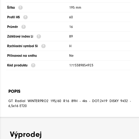
Šířka
195 mm
Profil HS
60
Průměr
16
Zátěžový index Li
89
Rychlostní symbol Si
H
Přilnavost na sněhu
Ne
Kód produktu
1773389854923
POPIS
GT Radial WINTERPRO2 195/60 R16 89H - 4ks - DOT:2419 DISKY 9432 -
6,5x16 ET20
Výprodej