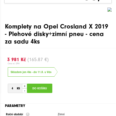
Komplety na Opel Crosland X 2019
- Plehové disky+zimní pneu - cena
za sadu 4ks
3 981 Kč
(165.87 €)
Cena vč. DPH
Skladem jen 4ks - do 11.8. u Vás
+
-
PARAMETRY
Roční období
Zimní