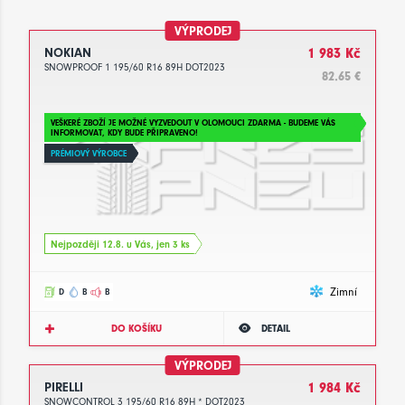
VÝPRODEJ
NOKIAN
1 983 Kč
SNOWPROOF 1 195/60 R16 89H DOT2023
82.65 €
VEŠKERÉ ZBOŽÍ JE MOŽNÉ VYZVEDOUT V OLOMOUCI ZDARMA - BUDEME VÁS
INFORMOVAT, KDY BUDE PŘIPRAVENO!
PRÉMIOVÝ VÝROBCE
Nejpozději 12.8. u Vás, jen 3 ks
Zimní
D
B
B
DO KOŠÍKU
DETAIL
VÝPRODEJ
PIRELLI
1 984 Kč
SNOWCONTROL 3 195/60 R16 89H * DOT2023