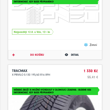
INFORMOVAT, KDY BUDE PŘIPRAVENO!
Nejpozději 12.8. u Vás, 12+ ks
Zimní
DO KOŠÍKU
DETAIL
TRACMAX
1 330 Kč
X PRIVILO S-130 195/60 R16 89H
55.41 €
VEŠKERÉ ZBOŽÍ JE MOŽNÉ VYZVEDOUT V OLOMOUCI ZDARMA - BUDEME VÁS
INFORMOVAT, KDY BUDE PŘIPRAVENO!