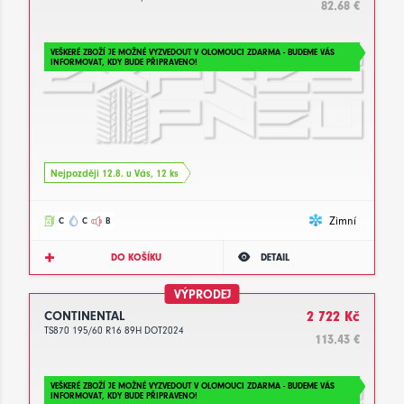
82.68 €
VEŠKERÉ ZBOŽÍ JE MOŽNÉ VYZVEDOUT V OLOMOUCI ZDARMA - BUDEME VÁS
INFORMOVAT, KDY BUDE PŘIPRAVENO!
Nejpozději 12.8. u Vás, 12 ks
Zimní
C
C
B
DO KOŠÍKU
DETAIL
VÝPRODEJ
CONTINENTAL
2 722 Kč
TS870 195/60 R16 89H DOT2024
113.43 €
VEŠKERÉ ZBOŽÍ JE MOŽNÉ VYZVEDOUT V OLOMOUCI ZDARMA - BUDEME VÁS
INFORMOVAT, KDY BUDE PŘIPRAVENO!