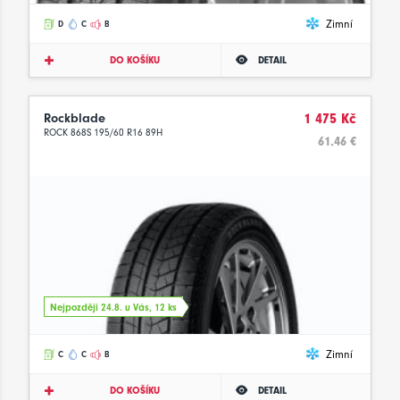
Zimní
D
C
B
DO KOŠÍKU
DETAIL
Rockblade
1 475 Kč
ROCK 868S 195/60 R16 89H
61.46 €
Nejpozději 24.8. u Vás, 12 ks
Zimní
C
C
B
DO KOŠÍKU
DETAIL