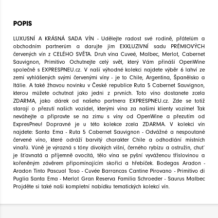
POPIS
LUXUSNÍ A KRÁSNÁ SADA VÍN - Udělejte radost své rodině, přátelům a
obchodním partnerům a darujte jim EXKLUZIVNÍ sadu PRÉMIOVÝCH
červených vín z CELÉHO SVĚTA. Druh vína Cuveé, Malbec, Merlot, Cabernet
Sauvignon, Primitivo Ochutnejte celý svět, který Vám přináší OpenWine
společně s EXPRESPNEU.cz. V naší výhodné kolekci najdete výběr 6 lahví ze
zemí vyhlášených svými červenými víny - je to Chile, Argentina, Španělsko a
Itálie. A také žhavou novinku v České republice Ruta 5 Cabernet Sauvignon,
kterou můžete ochutnat jako jedni z prvních. Toto víno dostanete zcela
ZDARMA, jako dárek od našeho partnera EXPRESPNEU.cz. Zde se totiž
starají o přezutí našich vozidel, kterými vína za našimi klienty vozíme! Tak
neváhejte a připravte se na zimu s víny od OpenWine a přezutím od
ExpresPneu! Dopravné je u této kolekce zcela ZDARMA. V kolekci vín
najdete: Santa Ema - Ruta 5 Cabernet Sauvignon - Odvážné a nespoutané
červené víno, které odráží barvitý charakter Chile a odhodlání místních
vinařů. Vůně je výrazná s tóny divokých višní, černého rybízu a ostružin, chuť
je šťavnatá a příjemně ovocitá, tělo vína se pyšní vyváženou tříslovinou a
kořeněným závěrem připomínajícím skořici a hřebíček. Bodegas Aradon -
Aradon Tinto Pascual Toso - Cuvée Barrancas Cantine Pirovano - Primitivo di
Puglia Santa Ema - Merlot Gran Reserva Familia Schroeder - Saurus Malbec
Projděte si také naši kompletní nabídku tematických kolekcí vín.