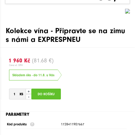
Kolekce vína - Připravte se na zimu
s námi a EXPRESPNEU
1 960 Kč
(81.68 €)
Cena vč. DPH
Skladem 6ks - do 11.8. u Vás
+
-
PARAMETRY
Kód produktu
1728411907667