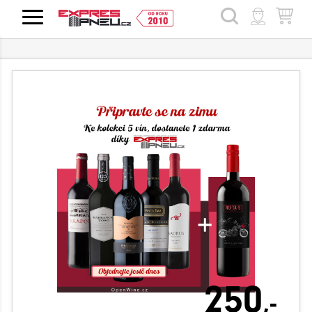
HLEDAT
250
,-