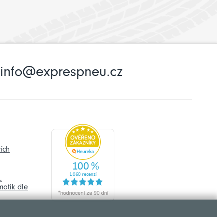
info@exprespneu.cz
ích
,
atik dle