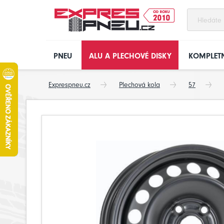
PNEU
ALU A PLECHOVÉ DISKY
KOMPLETN
Exprespneu.cz
Plechová kola
57