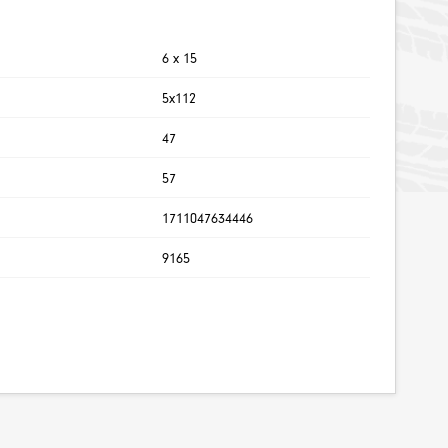
6 x 15
5x112
47
57
1711047634446
9165