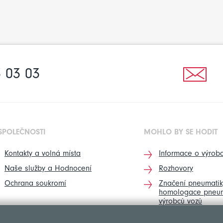
 03 03
SPOLEČNOSTI
MOHLO BY SE HODIT
Kontakty a volná místa
Informace o výrobc
Naše služby a Hodnocení
Rozhovory
Ochrana soukromí
Značení pneumatik
homologace pneum
výrobců vozů