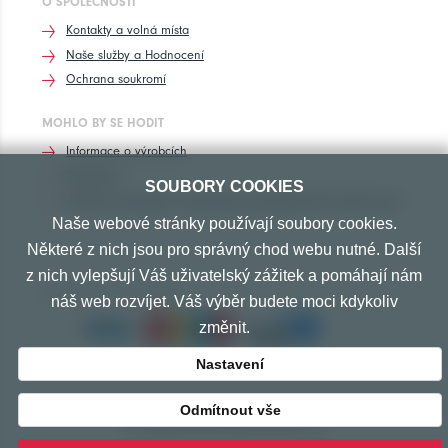
O SPOLEČNOSTI
Kontakty a volná místa
Naše služby a Hodnocení
Ochrana soukromí
MOHLO BY SE HODIT
Informace o výrobcích
Rozhovory
SOUBORY COOKIES
Značení pneumatik, homologace pneumatik dle výrobců vozů
Naše webové stránky používají soubory cookies.
Některé z nich jsou pro správný chod webu nutné. Další
z nich vylepšují Váš uživatelský zážitek a pomáhají nám
PŘIJÍMÁME TYTO PLATBY
náš web rozvíjet. Váš výběr budete moci kdykoliv
změnit.
Nastavení
Odmítnout vše
© Copyright 2010-2026 Exprespneu.cz