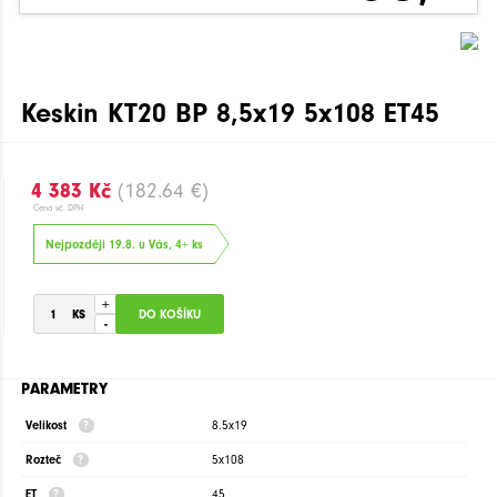
Keskin KT20 BP 8,5x19 5x108 ET45
4 383 Kč
(182.64 €)
Cena vč. DPH
Nejpozději 19.8. u Vás, 4+ ks
+
-
PARAMETRY
Velikost
8.5x19
Rozteč
5x108
ET
45