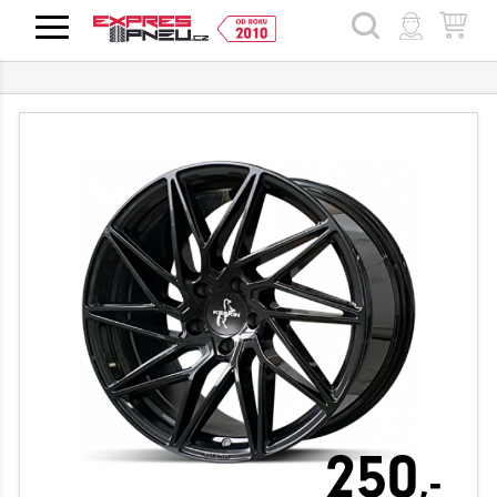
HLEDAT
250
,-