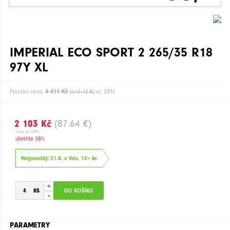
IMPERIAL ECO SPORT 2 265/35 R18
97Y XL
3 411 Kč
Původní cena:
(142.12 €)
vč. DPH
2 103 Kč
(87.64 €)
Cena vč. DPH
ušetříte 38%
Nejpozději 21.8. u Vás, 12+ ks
+
-
PARAMETRY