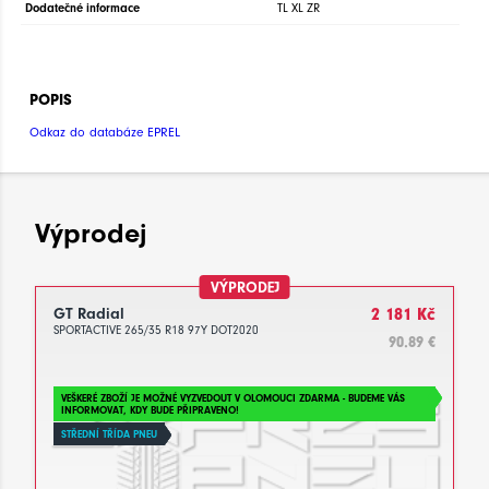
Dodatečné informace
TL XL ZR
POPIS
Odkaz do databáze EPREL
Výprodej
VÝPRODEJ
GT Radial
2 181 Kč
SPORTACTIVE 265/35 R18 97Y DOT2020
90.89 €
VEŠKERÉ ZBOŽÍ JE MOŽNÉ VYZVEDOUT V OLOMOUCI ZDARMA - BUDEME VÁS
INFORMOVAT, KDY BUDE PŘIPRAVENO!
STŘEDNÍ TŘÍDA PNEU