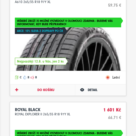
A610 265/35 R18 97Y XL
59.75 €
VEŠKERÉ ZBOŽÍ JE MOŽNÉ VYZVEDOUT V OLOMOUCI ZDARMA - BUDEME VÁS
INFORMOVAT, KDY BUDE PŘIPRAVENO!
AKCE: 10% SLEVA Z DOPRAVY PO ČR
Nejpozději 12.8. u Vás, jen 2 ks
Letní
C
B
B
DO KOŠÍKU
DETAIL
ROYAL BLACK
1 601 Kč
ROYAL EXPLORER II 265/35 R18 97Y XL
66.71 €
VEŠKERÉ ZBOŽÍ JE MOŽNÉ VYZVEDOUT V OLOMOUCI ZDARMA - BUDEME VÁS