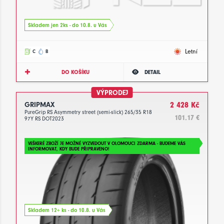
Skladem jen 2ks - do 10.8. u Vás
Letní
C
B
DO KOŠÍKU
DETAIL
VÝPRODEJ
GRIPMAX
2 428 Kč
PureGrip RS Asymmetry street (semi-slick) 265/35 R18
101.17 €
97Y RS DOT2023
VEŠKERÉ ZBOŽÍ JE MOŽNÉ VYZVEDOUT V OLOMOUCI ZDARMA - BUDEME VÁS
INFORMOVAT, KDY BUDE PŘIPRAVENO!
Skladem 12+ ks - do 10.8. u Vás