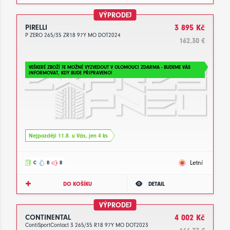
VÝPRODEJ
PIRELLI
3 895 Kč
P ZERO 265/35 ZR18 97Y MO DOT2024
162.30 €
VEŠKERÉ ZBOŽÍ JE MOŽNÉ VYZVEDOUT V OLOMOUCI ZDARMA - BUDEME VÁS
INFORMOVAT, KDY BUDE PŘIPRAVENO!
Nejpozději 11.8. u Vás, jen 4 ks
Letní
C
B
B
DO KOŠÍKU
DETAIL
VÝPRODEJ
CONTINENTAL
4 002 Kč
ContiSportContact 3 265/35 R18 97Y MO DOT2023