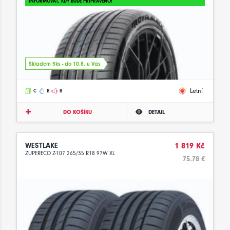
INFORMOVAT, KDY BUDE PŘIPRAVENO!
Skladem 5ks - do 10.8. u Vás
Letní
C
B
B
DO KOŠÍKU
DETAIL
WESTLAKE
1 819 Kč
ZUPERECO Z-107 265/35 R18 97W XL
75.78 €