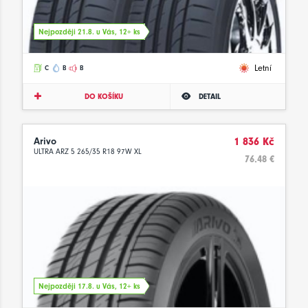
Nejpozději 21.8. u Vás, 12+ ks
Letní
C
B
B
DO KOŠÍKU
DETAIL
Arivo
1 836 Kč
ULTRA ARZ 5 265/35 R18 97W XL
76.48 €
Nejpozději 17.8. u Vás, 12+ ks