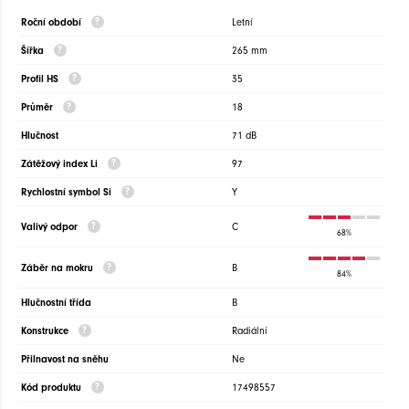
Roční období
Letní
Šířka
265 mm
Profil HS
35
Průměr
18
Hlučnost
71 dB
Zátěžový index Li
97
Rychlostní symbol Si
Y
Valivý odpor
C
68%
Záběr na mokru
B
84%
Hlučnostní třída
B
Konstrukce
Radiální
Přilnavost na sněhu
Ne
Kód produktu
17498557