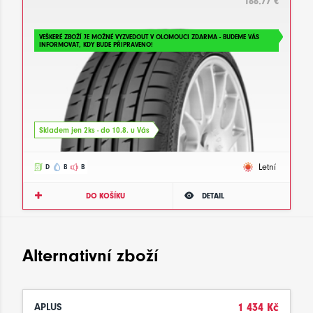
166.77 €
VEŠKERÉ ZBOŽÍ JE MOŽNÉ VYZVEDOUT V OLOMOUCI ZDARMA - BUDEME VÁS
INFORMOVAT, KDY BUDE PŘIPRAVENO!
Skladem jen 2ks - do 10.8. u Vás
Letní
D
B
B
DO KOŠÍKU
DETAIL
Alternativní zboží
APLUS
1 434 Kč