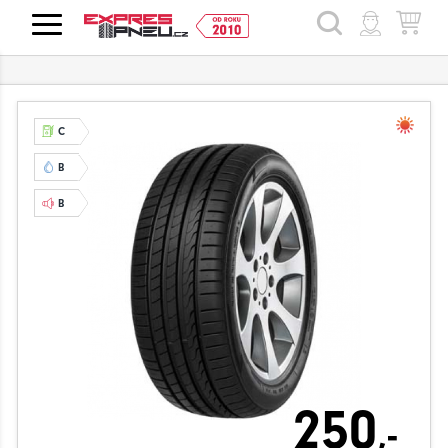
HLEDAT
C
B
B
250
,-