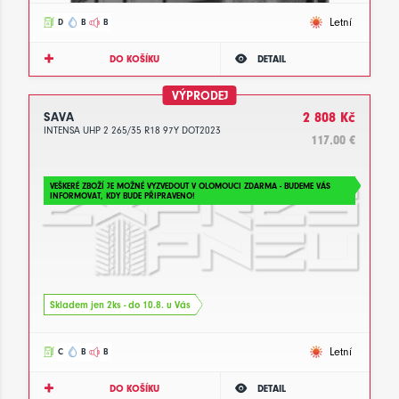
Letní
D
B
B
DO KOŠÍKU
DETAIL
VÝPRODEJ
SAVA
2 808 Kč
INTENSA UHP 2 265/35 R18 97Y DOT2023
117.00 €
VEŠKERÉ ZBOŽÍ JE MOŽNÉ VYZVEDOUT V OLOMOUCI ZDARMA - BUDEME VÁS
INFORMOVAT, KDY BUDE PŘIPRAVENO!
Skladem jen 2ks - do 10.8. u Vás
Letní
C
B
B
DO KOŠÍKU
DETAIL