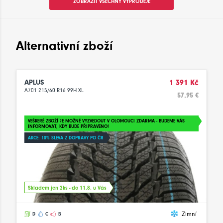
ZOBRAZIT VŠECHNY VÝPRODEJE
Alternativní zboží
APLUS
1 391 Kč
A701 215/60 R16 99H XL
57.95 €
VEŠKERÉ ZBOŽÍ JE MOŽNÉ VYZVEDOUT V OLOMOUCI ZDARMA - BUDEME VÁS
INFORMOVAT, KDY BUDE PŘIPRAVENO!
AKCE: 10% SLEVA Z DOPRAVY PO ČR
Skladem jen 2ks - do 11.8. u Vás
Zimní
D
C
B