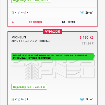
Nejpozději 12.8. u Vás, 12+ ks
Zimní
C
B
B
DO KOŠÍKU
DETAIL
VÝPRODEJ
MICHELIN
3 160 Kč
ALPIN 7 215/60 R16 99T DOT2024
131.66 €
VEŠKERÉ ZBOŽÍ JE MOŽNÉ VYZVEDOUT V OLOMOUCI ZDARMA - BUDEME VÁS
INFORMOVAT, KDY BUDE PŘIPRAVENO!
Nejpozději 12.8. u Vás, 8 ks
Zimní
C
B
B