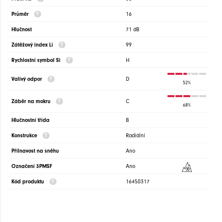
Průměr
16
Hlučnost
71 dB
Zátěžový index Li
99
Rychlostní symbol Si
H
Valivý odpor
D
52%
Záběr na mokru
C
68%
Hlučnostní třída
B
Konstrukce
Radiální
Přilnavost na sněhu
Ano
Označení 3PMSF
Ano
Kód produktu
16450317