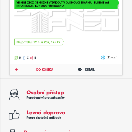
VEŠKERÉ ZBOŽÍ JE MOŽNÉ VYZVEDOUT V OLOMOUCI ZDARMA - BUDEME VÁS
INFORMOVAT, KDY BUDE PŘIPRAVENO!
Nejpozději 12.8. u Vás, 12+ ks
Zimní
D
C
B
DO KOŠÍKU
DETAIL
Osobní přístup
Poradenství pro zákazníky
Levná doprava
Pouze skutečné náklady