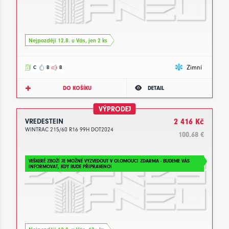
Nejpozději 12.8. u Vás, jen 2 ks
Zimní
C
B
B
DO KOŠÍKU
DETAIL
VÝPRODEJ
VREDESTEIN
2 416 Kč
WINTRAC 215/60 R16 99H DOT2024
100.68 €
VEŠKERÉ ZBOŽÍ JE MOŽNÉ VYZVEDOUT V OLOMOUCI ZDARMA - BUDEME VÁS
INFORMOVAT, KDY BUDE PŘIPRAVENO!