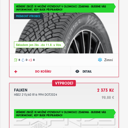
VEŠKERÉ ZBOŽÍ JE MOŽNÉ VYZVEDOUT V OLOMOUCI ZDARMA - BUDEME VÁS
INFORMOVAT, KDY BUDE PŘIPRAVENO!
PRÉMIOVÝ VÝROBCE
Skladem jen 2ks - do 11.8. u Vás
Zimní
B
D
B
DO KOŠÍKU
DETAIL
VÝPRODEJ
FALKEN
2 373 Kč
HS02 215/60 R16 99H DOT2024
98.88 €
VEŠKERÉ ZBOŽÍ JE MOŽNÉ VYZVEDOUT V OLOMOUCI ZDARMA - BUDEME VÁS
INFORMOVAT, KDY BUDE PŘIPRAVENO!