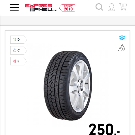
HLEDAT
D
C
B
250
,-