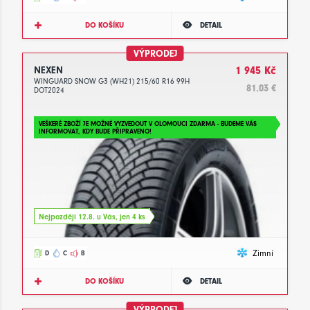
DO KOŠÍKU
DETAIL
VÝPRODEJ
NEXEN
1 945 Kč
WINGUARD SNOW G3 (WH21) 215/60 R16 99H
81.03 €
DOT2024
VEŠKERÉ ZBOŽÍ JE MOŽNÉ VYZVEDOUT V OLOMOUCI ZDARMA - BUDEME VÁS
INFORMOVAT, KDY BUDE PŘIPRAVENO!
Nejpozději 12.8. u Vás, jen 4 ks
Zimní
D
C
B
DO KOŠÍKU
DETAIL
VÝPRODEJ