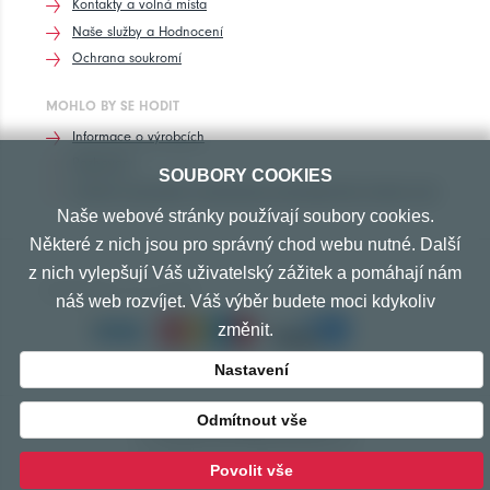
Kontakty a volná místa
Naše služby a Hodnocení
Ochrana soukromí
MOHLO BY SE HODIT
Informace o výrobcích
Rozhovory
SOUBORY COOKIES
Značení pneumatik, homologace pneumatik dle výrobců vozů
Naše webové stránky používají soubory cookies.
Některé z nich jsou pro správný chod webu nutné. Další
z nich vylepšují Váš uživatelský zážitek a pomáhají nám
PŘIJÍMÁME TYTO PLATBY
náš web rozvíjet. Váš výběr budete moci kdykoliv
změnit.
Nastavení
Odmítnout vše
© Copyright 2010-2026 Exprespneu.cz
vytvořeno s láskou
www.izon.cz
Povolit vše