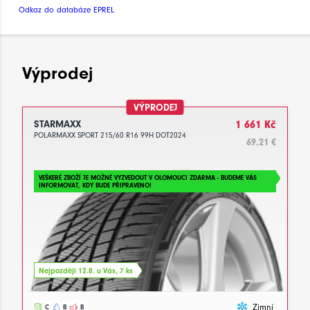
Odkaz do databáze EPREL
Výprodej
VÝPRODEJ
STARMAXX
1 661 Kč
POLARMAXX SPORT 215/60 R16 99H DOT2024
69.21 €
VEŠKERÉ ZBOŽÍ JE MOŽNÉ VYZVEDOUT V OLOMOUCI ZDARMA - BUDEME VÁS
INFORMOVAT, KDY BUDE PŘIPRAVENO!
Nejpozději 12.8. u Vás, 7 ks
Zimní
C
B
B