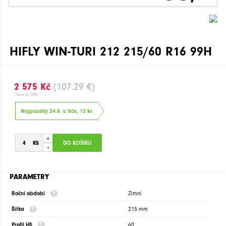
HIFLY WIN-TURI 212 215/60 R16 99H
2 575 Kč
(107.29 €)
Cena vč. DPH
Nejpozději 24.8. u Vás, 12 ks
+
-
PARAMETRY
Roční období
Zimní
Šířka
215 mm
Profil HS
60