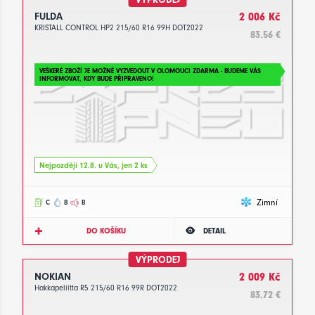
FULDA
2 006 Kč
KRISTALL CONTROL HP2 215/60 R16 99H DOT2022
83.56 €
VEŠKERÉ ZBOŽÍ JE MOŽNÉ VYZVEDOUT V OLOMOUCI ZDARMA - BUDEME VÁS
INFORMOVAT, KDY BUDE PŘIPRAVENO!
Nejpozději 12.8. u Vás, jen 2 ks
Zimní
C
B
B
DO KOŠÍKU
DETAIL
VÝPRODEJ
NOKIAN
2 009 Kč
Hakkapeliitta R5 215/60 R16 99R DOT2022
83.72 €