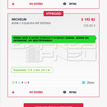
DO KOŠÍKU
DETAIL
VÝPRODEJ
MICHELIN
3 192 Kč
ALPIN 7 215/60 R16 99T DOT2024
133.02 €
VEŠKERÉ ZBOŽÍ JE MOŽNÉ VYZVEDOUT V OLOMOUCI ZDARMA - BUDEME VÁS
INFORMOVAT, KDY BUDE PŘIPRAVENO!
Nejpozději 12.8. u Vás, jen 2 ks
Zimní
C
B
B
DO KOŠÍKU
DETAIL