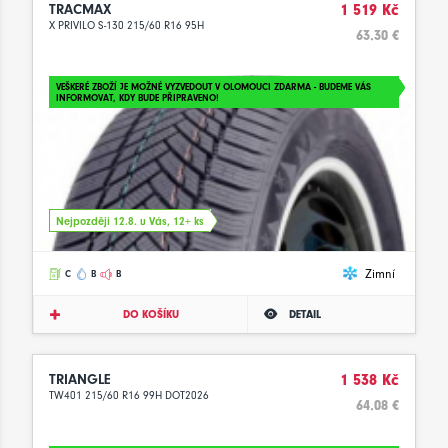
TRACMAX
1 519 Kč
X PRIVILO S-130 215/60 R16 95H
63.30 €
VEŠKERÉ ZBOŽÍ JE MOŽNÉ VYZVEDOUT V OLOMOUCI ZDARMA - BUDEME VÁS
INFORMOVAT, KDY BUDE PŘIPRAVENO!
Nejpozději 12.8. u Vás, 12+ ks
Zimní
C
B
B
DO KOŠÍKU
DETAIL
TRIANGLE
1 538 Kč
TW401 215/60 R16 99H DOT2026
64.08 €