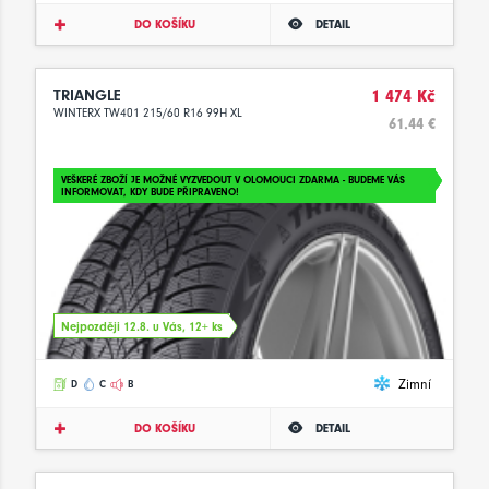
DO KOŠÍKU
DETAIL
TRIANGLE
1 474 Kč
WINTERX TW401 215/60 R16 99H XL
61.44 €
VEŠKERÉ ZBOŽÍ JE MOŽNÉ VYZVEDOUT V OLOMOUCI ZDARMA - BUDEME VÁS
INFORMOVAT, KDY BUDE PŘIPRAVENO!
Nejpozději 12.8. u Vás, 12+ ks
Zimní
D
C
B
DO KOŠÍKU
DETAIL