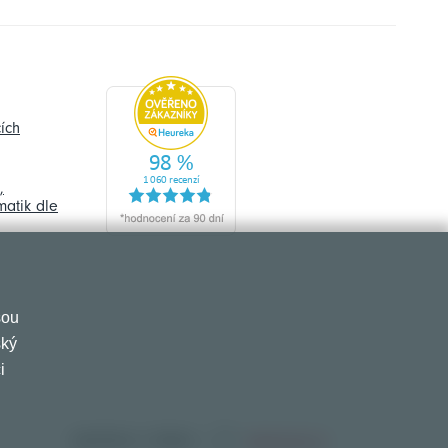
ích
,
atik dle
sou
ský
i
vytvořeno s láskou
www.izon.cz