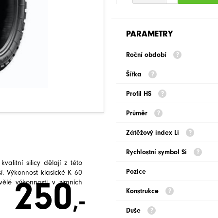
PARAMETRY
Roční období
Šířka
Profil HS
Průměr
Zátěžový index Li
Rychlostní symbol Si
litní silicy dělají z této
Pozice
í. Výkonnost klasické K 60
250
ělé výkonnosti v zimních
Konstrukce
,-
Duše