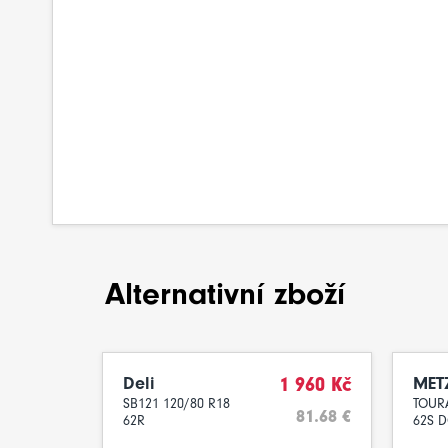
Alternativní zboží
Deli
1 960 Kč
MET
SB121 120/80 R18
TOUR
81.68 €
62R
62S D