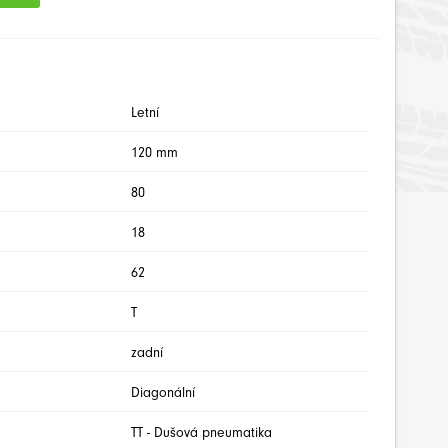
Letní
120 mm
80
18
62
T
zadní
Diagonální
TT - Dušová pneumatika