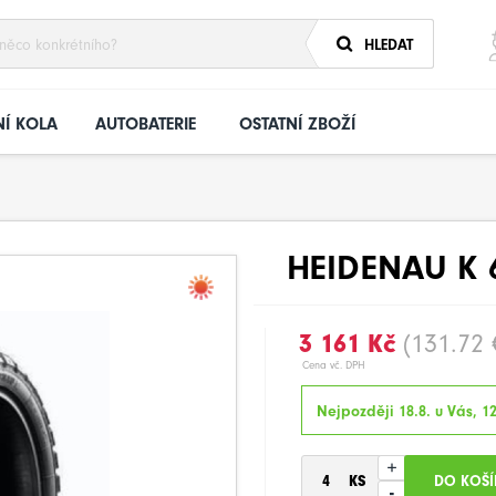
HLEDAT
Í KOLA
AUTOBATERIE
OSTATNÍ ZBOŽÍ
HEIDENAU K 6
3 161 Kč
(131.72 
Cena vč. DPH
Nejpozději 18.8. u Vás, 1
+
-