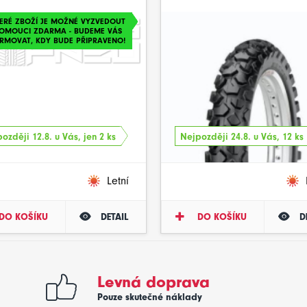
ERÉ ZBOŽÍ JE MOŽNÉ VYZVEDOUT
LOMOUCI ZDARMA - BUDEME VÁS
RMOVAT, KDY BUDE PŘIPRAVENO!
ozději 12.8. u Vás, jen 2 ks
Nejpozději 24.8. u Vás, 12 ks
Letní
DO KOŠÍKU
DETAIL
DO KOŠÍKU
D
Levná doprava
Pouze skutečné náklady