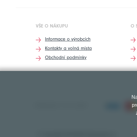
VŠE O NÁKUPU
O 
Informace o výrobcích
Kontakty a volná místa
Obchodní podmínky
Na
pr
PŘIJÍMÁME TYTO PLATBY
© Copyright 2010-2026 Exprespneu.cz