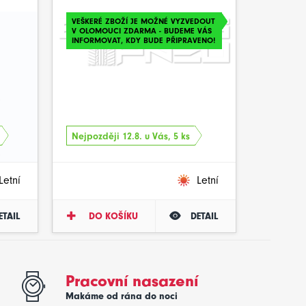
VEŠKERÉ ZBOŽÍ JE MOŽNÉ VYZVEDOUT
V OLOMOUCI ZDARMA - BUDEME VÁS
INFORMOVAT, KDY BUDE PŘIPRAVENO!
Nejpozději 12.8. u Vás, 5 ks
Letní
Letní
ETAIL
DO KOŠÍKU
DETAIL
Pracovní nasazení
Makáme od rána do noci