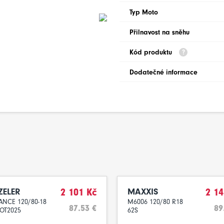
Typ Moto
Přilnavost na sněhu
Kód produktu
Dodatečné informace
ZELER
2 101 Kč
MAXXIS
2 14
ANCE 120/80-18
M6006 120/80 R18
87.53 €
89
OT2025
62S