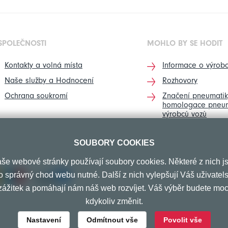
SPOLEČNOSTI
MOHLO BY SE HODIT
Kontakty a volná místa
Informace o výrobc
Naše služby a Hodnocení
Rozhovory
Ochrana soukromí
Značení pneumatik
homologace pneum
výrobců vozů
SOUBORY COOKIES
še webové stránky používají soubory cookies. Některé z nich j
o správný chod webu nutné. Další z nich vylepšují Váš uživatel
zážitek a pomáhají nám náš web rozvíjet. Váš výběr budete moc
kdykoliv změnit.
Nastavení
Odmítnout vše
Povolit vše