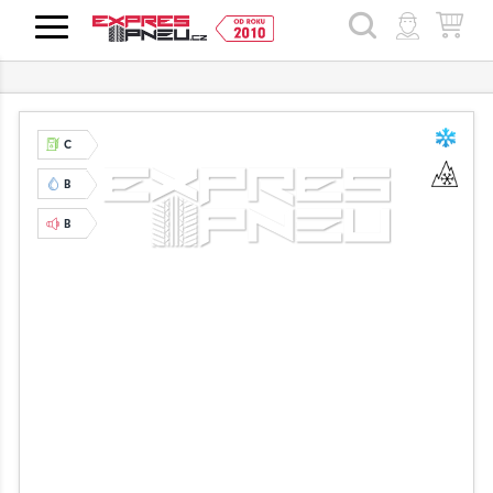
HLEDAT
C
B
B