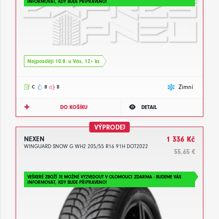
INFORMOVAT, KDY BUDE PŘIPRAVENO!
Nejpozději 10.8. u Vás, 12+ ks
Zimní
C
B
B
DO KOŠÍKU
DETAIL
VÝPRODEJ
NEXEN
1 336 Kč
WINGUARD SNOW G WH2 205/55 R16 91H DOT2022
55.65 €
VEŠKERÉ ZBOŽÍ JE MOŽNÉ VYZVEDOUT V OLOMOUCI ZDARMA - BUDEME VÁS
INFORMOVAT, KDY BUDE PŘIPRAVENO!