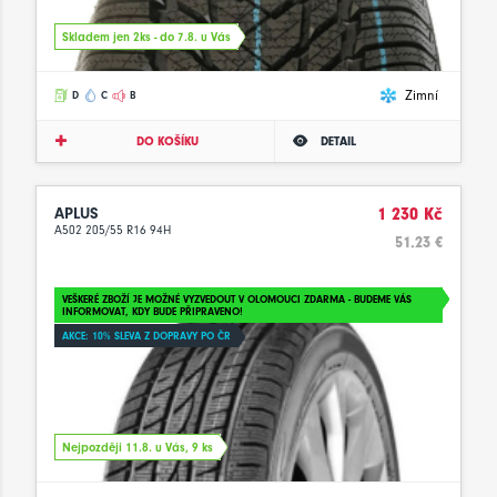
Skladem jen 2ks - do 7.8. u Vás
Zimní
D
C
B
DO KOŠÍKU
DETAIL
APLUS
1 230 Kč
A502 205/55 R16 94H
51.23 €
VEŠKERÉ ZBOŽÍ JE MOŽNÉ VYZVEDOUT V OLOMOUCI ZDARMA - BUDEME VÁS
INFORMOVAT, KDY BUDE PŘIPRAVENO!
AKCE: 10% SLEVA Z DOPRAVY PO ČR
Nejpozději 11.8. u Vás, 9 ks