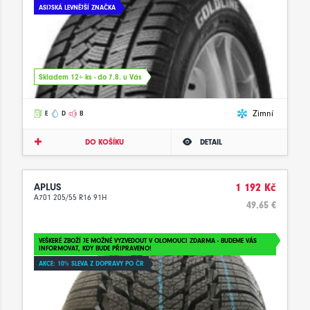
ASIJSKÁ LEVNĚJŠÍ ZNAČKA
Skladem 12+ ks - do 7.8. u Vás
Zimní
E
D
B
DO KOŠÍKU
DETAIL
APLUS
1 192 Kč
A701 205/55 R16 91H
49.65 €
VEŠKERÉ ZBOŽÍ JE MOŽNÉ VYZVEDOUT V OLOMOUCI ZDARMA - BUDEME VÁS
INFORMOVAT, KDY BUDE PŘIPRAVENO!
AKCE: 10% SLEVA Z DOPRAVY PO ČR