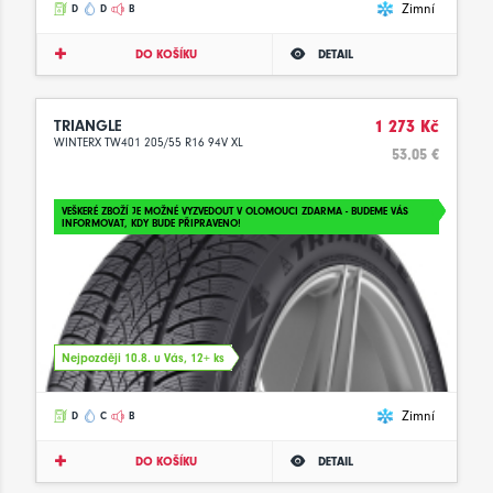
Zimní
D
D
B
DO KOŠÍKU
DETAIL
TRIANGLE
1 273 Kč
WINTERX TW401 205/55 R16 94V XL
53.05 €
VEŠKERÉ ZBOŽÍ JE MOŽNÉ VYZVEDOUT V OLOMOUCI ZDARMA - BUDEME VÁS
INFORMOVAT, KDY BUDE PŘIPRAVENO!
Nejpozději 10.8. u Vás, 12+ ks
Zimní
D
C
B
DO KOŠÍKU
DETAIL