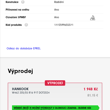
Konstrukce
Radiální
Přilnavost na sněhu
Ano
Označení 3PMSF
Ano
Kód produktu
1772599655371
Odkaz do databáze EPREL
Výprodej
VÝPRODEJ
HANKOOK
1 948 Kč
W462 205/55 R16 91T DOT2024
81.15 €
VEŠKERÉ ZBOŽÍ JE MOŽNÉ VYZVEDOUT V OLOMOUCI ZDARMA - BUDEME VÁS