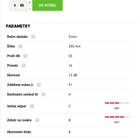
+
-
PARAMETRY
Roční období
Zimní
Šířka
205 mm
Profil HS
55
Průměr
16
Hlučnost
72 dB
Zátěžový index Li
91
Rychlostní symbol Si
H
Valivý odpor
C
68%
Záběr na mokru
B
84%
Hlučnostní třída
B