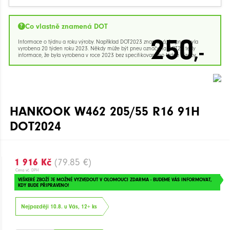
Co vlastně znamená DOT
250
Informace o týdnu a roku výroby. Například DOT2023 znamená, že pneu byla
,-
vyrobena 20 týden roku 2023. Někdy může být pneu označena DOT23 tedy
informace, že byla vyrobena v roce 2023 bez specifikovaného týdne výroby.
HANKOOK W462 205/55 R16 91H
DOT2024
1 916 Kč
(79.85 €)
Cena vč. DPH
VEŠKERÉ ZBOŽÍ JE MOŽNÉ VYZVEDOUT V OLOMOUCI ZDARMA - BUDEME VÁS INFORMOVAT,
KDY BUDE PŘIPRAVENO!
Nejpozději 10.8. u Vás, 12+ ks