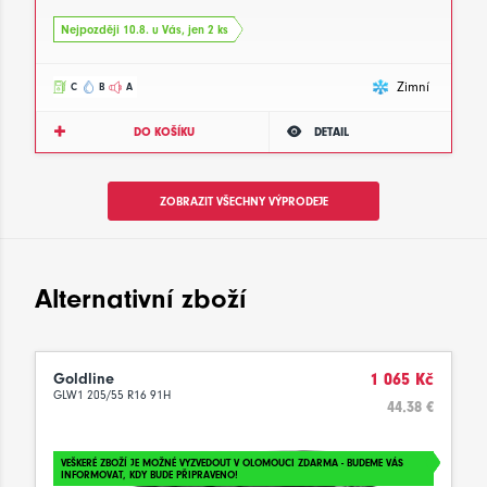
Nejpozději 10.8. u Vás, jen 2 ks
Zimní
C
B
A
DO KOŠÍKU
DETAIL
ZOBRAZIT VŠECHNY VÝPRODEJE
Alternativní zboží
Goldline
1 065 Kč
GLW1 205/55 R16 91H
44.38 €
VEŠKERÉ ZBOŽÍ JE MOŽNÉ VYZVEDOUT V OLOMOUCI ZDARMA - BUDEME VÁS
INFORMOVAT, KDY BUDE PŘIPRAVENO!