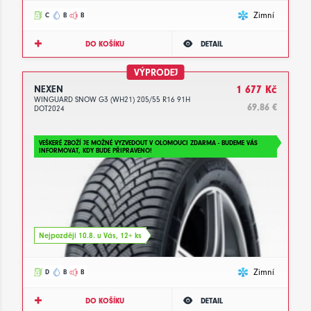
Zimní
C
B
B
DO KOŠÍKU
DETAIL
VÝPRODEJ
NEXEN
1 677 Kč
WINGUARD SNOW G3 (WH21) 205/55 R16 91H
69.86 €
DOT2024
VEŠKERÉ ZBOŽÍ JE MOŽNÉ VYZVEDOUT V OLOMOUCI ZDARMA - BUDEME VÁS
INFORMOVAT, KDY BUDE PŘIPRAVENO!
Nejpozději 10.8. u Vás, 12+ ks
Zimní
D
B
B
DO KOŠÍKU
DETAIL