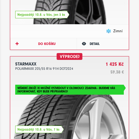
Nejpozději 10.8. u Vás, jen 3 ks
Zimní
DO KOŠÍKU
DETAIL
VÝPRODEJ
STARMAXX
1 425 Kč
POLARMAXX 205/55 R16 91H DOT2024
59.38 €
VEŠKERÉ ZBOŽÍ JE MOŽNÉ VYZVEDOUT V OLOMOUCI ZDARMA - BUDEME VÁS
INFORMOVAT, KDY BUDE PŘIPRAVENO!
Nejpozději 10.8. u Vás, 7 ks