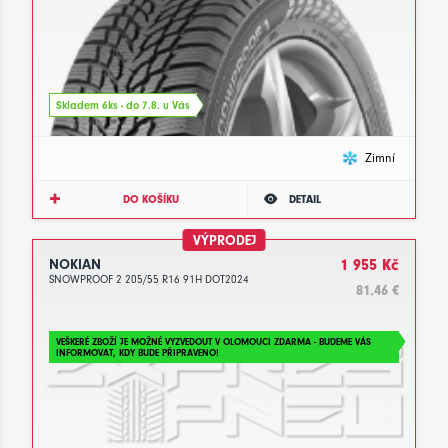
Skladem 6ks - do 7.8. u Vás
Zimní
DO KOŠÍKU
DETAIL
VÝPRODEJ
NOKIAN
1 955 Kč
SNOWPROOF 2 205/55 R16 91H DOT2024
81.46 €
VEŠKERÉ ZBOŽÍ JE MOŽNÉ VYZVEDOUT V OLOMOUCI ZDARMA - BUDEME VÁS
INFORMOVAT, KDY BUDE PŘIPRAVENO!