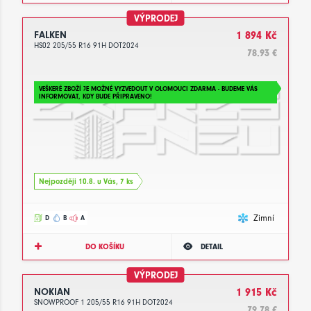
VÝPRODEJ
FALKEN
1 894 Kč
HS02 205/55 R16 91H DOT2024
78.93 €
VEŠKERÉ ZBOŽÍ JE MOŽNÉ VYZVEDOUT V OLOMOUCI ZDARMA - BUDEME VÁS
INFORMOVAT, KDY BUDE PŘIPRAVENO!
Nejpozději 10.8. u Vás, 7 ks
Zimní
D
B
A
DO KOŠÍKU
DETAIL
VÝPRODEJ
NOKIAN
1 915 Kč
SNOWPROOF 1 205/55 R16 91H DOT2024
79.78 €