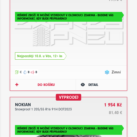
VEŠKERÉ ZBOŽÍ JE MOŽNÉ VYZVEDOUT V OLOMOUCI ZDARMA - BUDEME VÁS
INFORMOVAT, KDY BUDE PŘIPRAVENO!
Nejpozději 10.8. u Vás, 12+ ks
Zimní
C
B
B
DO KOŠÍKU
DETAIL
VÝPRODEJ
NOKIAN
1 954 Kč
Snowproof 1 205/55 R16 91H DOT2023
81.40 €
VEŠKERÉ ZBOŽÍ JE MOŽNÉ VYZVEDOUT V OLOMOUCI ZDARMA - BUDEME VÁS
INFORMOVAT, KDY BUDE PŘIPRAVENO!