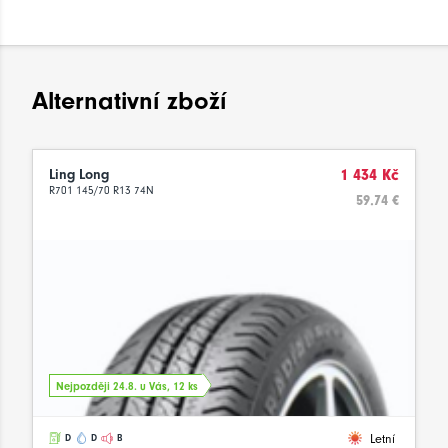
Alternativní zboží
Ling Long
1 434 Kč
R701 145/70 R13 74N
59.74 €
Nejpozději 24.8. u Vás, 12 ks
Letní
D
D
B