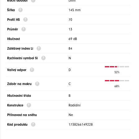
Roční období
Letní
Šířka
145 mm
Profil HS
70
Průměr
13
Hlučnost
69 dB
Zátěžový index Li
84
Rychlostní symbol Si
N
Valivý odpor
D
52%
Záběr na mokru
C
68%
Hlučnostní třída
B
Konstrukce
Radiální
Přilnavost na sněhu
Ne
Kód produktu
1738266149228