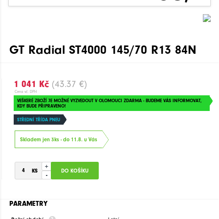
GT Radial ST4000 145/70 R13 84N
1 041 Kč
(43.37 €)
Cena vč. DPH
VEŠKERÉ ZBOŽÍ JE MOŽNÉ VYZVEDOUT V OLOMOUCI ZDARMA - BUDEME VÁS INFORMOVAT,
KDY BUDE PŘIPRAVENO!
STŘEDNÍ TŘÍDA PNEU
Skladem jen 3ks - do 11.8. u Vás
+
-
PARAMETRY