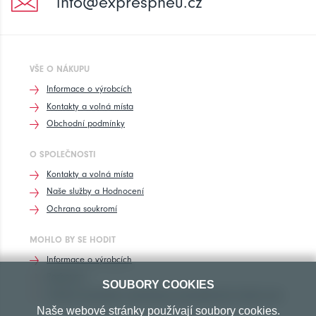
info@exprespneu.cz
VŠE O NÁKUPU
Informace o výrobcích
Kontakty a volná místa
Obchodní podmínky
O SPOLEČNOSTI
Kontakty a volná místa
Naše služby a Hodnocení
Ochrana soukromí
MOHLO BY SE HODIT
Informace o výrobcích
Rozhovory
SOUBORY COOKIES
Značení pneumatik, homologace pneumatik dle výrobců vozů
Naše webové stránky používají soubory cookies.