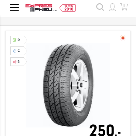
HLEDAT
D
C
B
250
,-