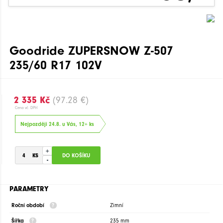
Goodride ZUPERSNOW Z-507
235/60 R17 102V
2 335 Kč
(97.28 €)
Cena vč. DPH
Nejpozději 24.8. u Vás, 12+ ks
+
-
PARAMETRY
Roční období
Zimní
Šířka
235 mm