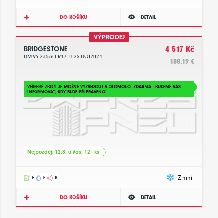
DO KOŠÍKU
DETAIL
VÝPRODEJ
BRIDGESTONE
4 517 Kč
DM-V3 235/60 R17 102S DOT2024
188.19 €
VEŠKERÉ ZBOŽÍ JE MOŽNÉ VYZVEDOUT V OLOMOUCI ZDARMA - BUDEME VÁS
INFORMOVAT, KDY BUDE PŘIPRAVENO!
Nejpozději 12.8. u Vás, 12+ ks
Zimní
E
E
B
DO KOŠÍKU
DETAIL