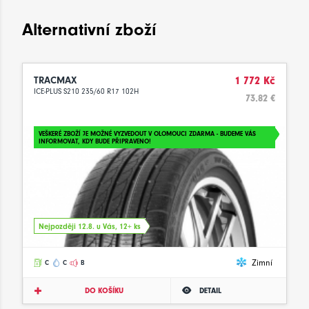
Alternativní zboží
TRACMAX
1 772 Kč
ICE-PLUS S210 235/60 R17 102H
73.82 €
VEŠKERÉ ZBOŽÍ JE MOŽNÉ VYZVEDOUT V OLOMOUCI ZDARMA - BUDEME VÁS
INFORMOVAT, KDY BUDE PŘIPRAVENO!
Nejpozději 12.8. u Vás, 12+ ks
Zimní
C
C
B
DO KOŠÍKU
DETAIL