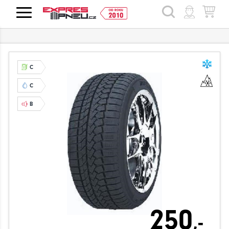
HLEDAT
C
C
B
250
,-