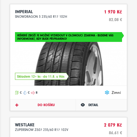
IMPERIAL
1 970 Kč
SNOWDRAGON 3 235/60 R17 102H
82.08 €
VEŠKERÉ ZBOŽÍ JE MOŽNÉ VYZVEDOUT V OLOMOUCI ZDARMA - BUDEME VÁS
INFORMOVAT, KDY BUDE PŘIPRAVENO!
Skladem 12+ ks - do 11.8. u Vás
Zimní
C
C
B
DO KOŠÍKU
DETAIL
WESTLAKE
2 079 Kč
ZUPERSNOW Z-507 235/60 R17 102V
86.61 €