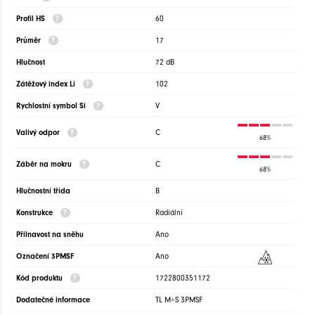
Profil HS
60
Průměr
17
Hlučnost
72 dB
Zátěžový index Li
102
Rychlostní symbol Si
V
Valivý odpor
C
68%
Záběr na mokru
C
68%
Hlučnostní třída
B
Konstrukce
Radiální
Přilnavost na sněhu
Ano
Označení 3PMSF
Ano
Kód produktu
1722800351172
Dodatečné informace
TL M+S 3PMSF