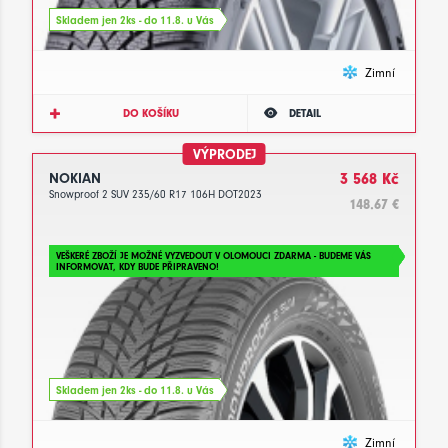
Skladem jen 2ks - do 11.8. u Vás
Zimní
DO KOŠÍKU
DETAIL
VÝPRODEJ
NOKIAN
3 568 Kč
Snowproof 2 SUV 235/60 R17 106H DOT2023
148.67 €
VEŠKERÉ ZBOŽÍ JE MOŽNÉ VYZVEDOUT V OLOMOUCI ZDARMA - BUDEME VÁS
INFORMOVAT, KDY BUDE PŘIPRAVENO!
Skladem jen 2ks - do 11.8. u Vás
Zimní