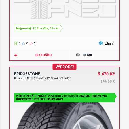
Nejpozději 12.8. u Vás, 12+ ks
Zimní
C
C
B
DO KOŠÍKU
DETAIL
VÝPRODEJ
BRIDGESTONE
3 470 Kč
Blizzak LM005 235/60 R17 106H DOT2023
144.58 €
VEŠKERÉ ZBOŽÍ JE MOŽNÉ VYZVEDOUT V OLOMOUCI ZDARMA - BUDEME VÁS
INFORMOVAT, KDY BUDE PŘIPRAVENO!