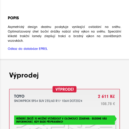
POPIS
Asymetrický design dezénu poskytuje vynikající ovládání na sněhu.
Optimalizovaný úhel boční drážky nabízí silný výkon na sněhu. Speciální
klikaté trakční lamely zlepšují trakci a brzdný výkon na zasněžených
vozovkách.
Odkaz do databáze EPREL
Výprodej
VÝPRODEJ
TOYO
2 611 Kč
SNOWPROX S954 SUV 235/60 R17 106H DOT2024
108.78 €
VEŠKERÉ ZBOŽÍ JE MOŽNÉ VYZVEDOUT V OLOMOUCI ZDARMA - BUDEME VÁS
INFORMOVAT, KDY BUDE PŘIPRAVENO!