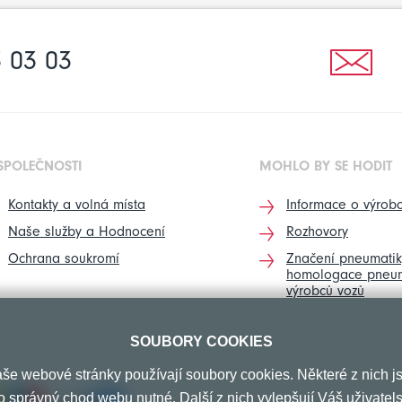
 03 03
SPOLEČNOSTI
MOHLO BY SE HODIT
Kontakty a volná místa
Informace o výrobc
Naše služby a Hodnocení
Rozhovory
Ochrana soukromí
Značení pneumatik
homologace pneum
výrobců vozů
SOUBORY COOKIES
še webové stránky používají soubory cookies. Některé z nich j
o správný chod webu nutné. Další z nich vylepšují Váš uživatel