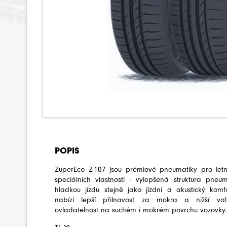
POPIS
ZuperEco Z-107 jsou prémiové pneumatiky pro letn
speciálních vlastností - vylepšená struktura pneu
hladkou jízdu stejně jako jízdní a akustický kom
nabízí lepší přilnavost za mokra a nižší val
ovladatelnost na suchém i mokrém povrchu vozovky.