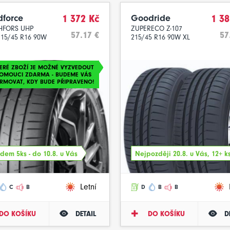
dforce
1 372 Kč
Goodride
1 38
HFORS UHP
ZUPERECO Z-107
57.17 €
57
15/45 R16 90W
215/45 R16 90W XL
ERÉ ZBOŽÍ JE MOŽNÉ VYZVEDOUT
LOMOUCI ZDARMA - BUDEME VÁS
RMOVAT, KDY BUDE PŘIPRAVENO!
dem 5ks - do 10.8. u Vás
Nejpozději 20.8. u Vás, 12+ k
Letní
C
B
D
B
B
DO KOŠÍKU
DETAIL
DO KOŠÍKU
D