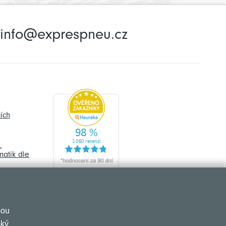
info@exprespneu.cz
ích
,
atik dle
sou
ský