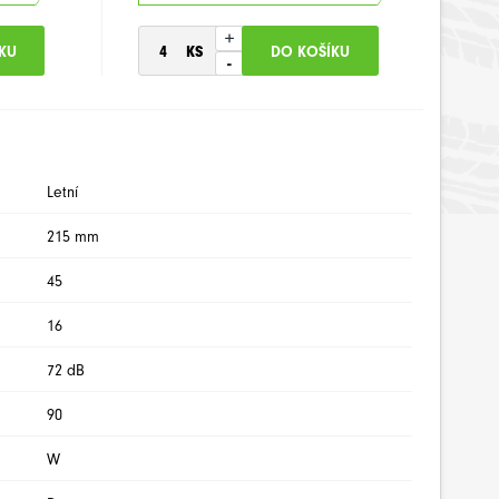
+
-
Letní
215 mm
45
16
72 dB
90
W