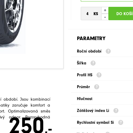
+
-
PARAMETRY
Roční období
Šířka
Profil HS
Průměr
Hlučnost
í období. Jsou kombinací
matiky zaručuje komfort a
Zátěžový index Li
fort. Optimalizovaná směs
250
ivý odpor. Pozoruhodná
Rychlostní symbol Si
,-