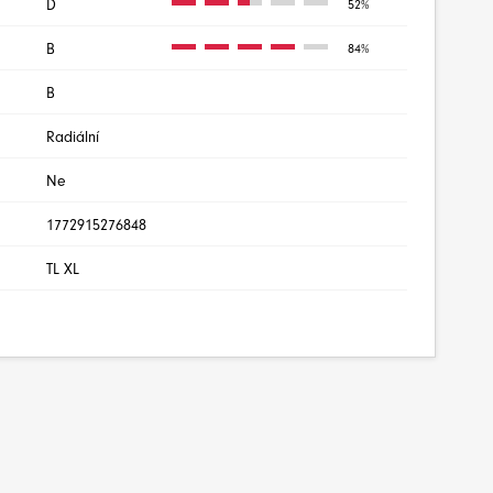
D
52%
B
84%
B
Radiální
Ne
1772915276848
TL XL