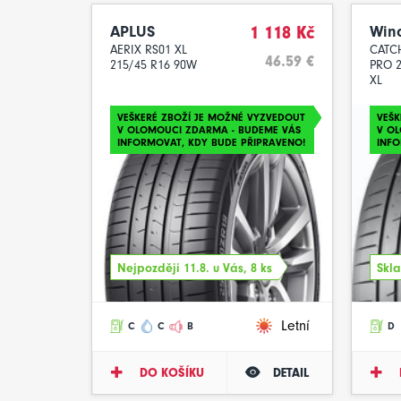
APLUS
1 118 Kč
Win
AERIX RS01 XL
CATC
46.59 €
215/45 R16 90W
PRO 2
XL
VEŠKERÉ ZBOŽÍ JE MOŽNÉ VYZVEDOUT
VEŠK
V OLOMOUCI ZDARMA - BUDEME VÁS
V O
INFORMOVAT, KDY BUDE PŘIPRAVENO!
INFO
Nejpozději 11.8. u Vás, 8 ks
Skla
Letní
C
C
B
D
DO KOŠÍKU
DETAIL