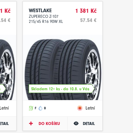
1 Kč
WESTLAKE
1 381 Kč
ZUPERECO Z-107
.54 €
57.54 €
215/45 R16 90W XL
s
Skladem 12+ ks - do 10.8. u Vás
Letní
Letní
F
B
ETAIL
DO KOŠÍKU
DETAIL