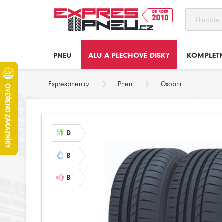
PNEU
ALU A PLECHOVÉ DISKY
KOMPLETN
Exprespneu.cz
Pneu
Osobní
D
B
B