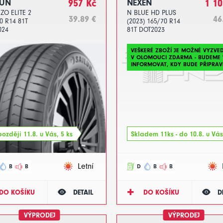
LUN
957 Kč
NEXEN
1 10
ZO ELITE 2
N BLUE HD PLUS
39.89 €
46
0 R14 81T
(2023) 165/70 R14
024
81T DOT2023
VEŠKERÉ ZBOŽÍ JE MOŽNÉ VYZVE
V OLOMOUCI ZDARMA - BUDEME 
INFORMOVAT, KDY BUDE PŘIPRAV
ozději 11.8. u Vás, 5 ks
Skladem 11ks - do 10.8. u Vás
Letní
B
B
D
B
B
DO KOŠÍKU
DETAIL
DO KOŠÍKU
D
VÝPRODEJ
VÝPRODEJ