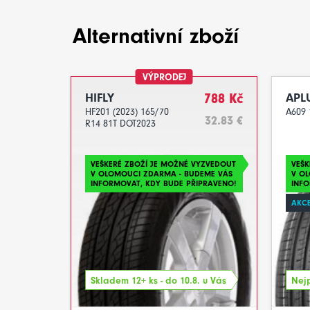
Alternativní zboží
VÝPRODEJ
HIFLY
788 Kč
APL
HF201 (2023) 165/70
A609 
32.83 €
R14 81T DOT2023
VEŠKERÉ ZBOŽÍ JE MOŽNÉ VYZVEDOUT
VEŠK
V OLOMOUCI ZDARMA - BUDEME VÁS
V O
INFORMOVAT, KDY BUDE PŘIPRAVENO!
INFO
AKCE
Skladem 12+ ks - do 10.8. u Vás
Nejp