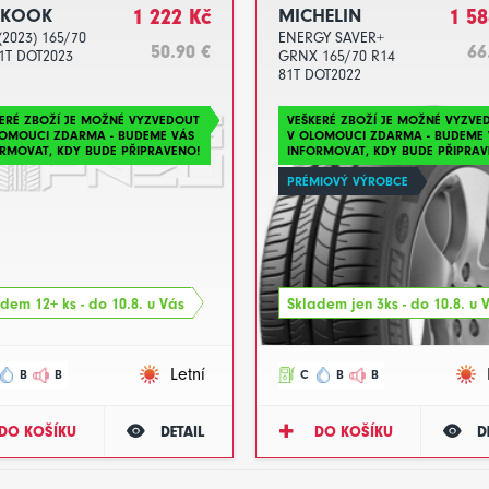
NKOOK
1 222 Kč
MICHELIN
1 58
(2023) 165/70
ENERGY SAVER+
50.90 €
66
1T DOT2023
GRNX 165/70 R14
81T DOT2022
ERÉ ZBOŽÍ JE MOŽNÉ VYZVEDOUT
VEŠKERÉ ZBOŽÍ JE MOŽNÉ VYZVE
LOMOUCI ZDARMA - BUDEME VÁS
V OLOMOUCI ZDARMA - BUDEME 
RMOVAT, KDY BUDE PŘIPRAVENO!
INFORMOVAT, KDY BUDE PŘIPRAV
PRÉMIOVÝ VÝROBCE
dem 12+ ks - do 10.8. u Vás
Skladem jen 3ks - do 10.8. u 
Letní
B
B
C
B
B
DO KOŠÍKU
DETAIL
DO KOŠÍKU
D