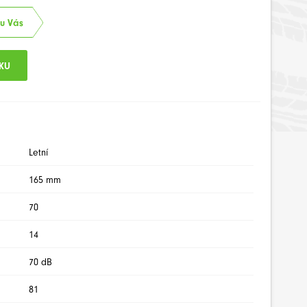
 u Vás
Letní
165 mm
70
14
70 dB
81