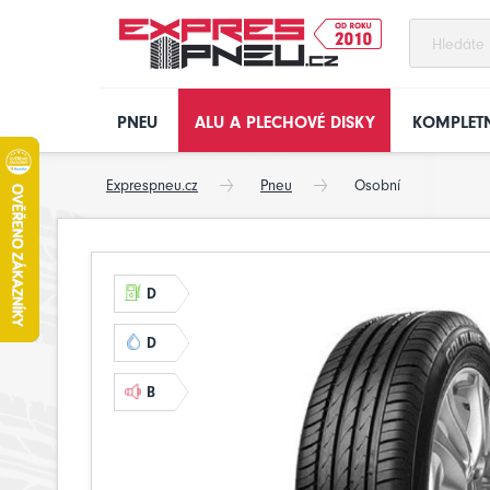
PNEU
ALU A PLECHOVÉ DISKY
KOMPLETN
Exprespneu.cz
Pneu
Osobní
D
D
B