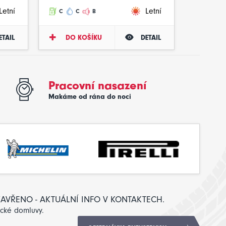
Letní
Letní
C
C
B
ETAIL
DO KOŠÍKU
DETAIL
Pracovní nasazení
Makáme od rána do noci
: ZAVŘENO - AKTUÁLNÍ INFO V KONTAKTECH.
ické domluvy.