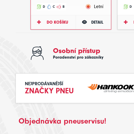
Letní
D
C
B
D
DO KOŠÍKU
DETAIL
Osobní přístup
Poradenství pro zákazníky
NEJPRODÁVANĚJŠÍ
ZNAČKY PNEU
Objednávka pneuservisu!