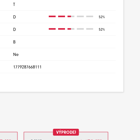
T
D
52%
D
52%
B
Ne
1779287668111
VÝPRODEJ