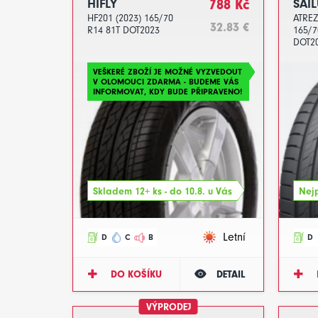
HIFLY
788 Kč
SAI
HF201 (2023) 165/70
ATREZ
32.83 €
R14 81T DOT2023
165/7
DOT2
VEŠKERÉ ZBOŽÍ JE MOŽNÉ VYZVEDOUT
V OLOMOUCI ZDARMA - BUDEME VÁS
INFORMOVAT, KDY BUDE PŘIPRAVENO!
Skladem 12+ ks - do 10.8. u Vás
Nejp
Letní
D
C
B
D
DO KOŠÍKU
DETAIL
VÝPRODEJ