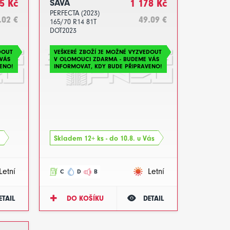
5 Kč
SAVA
1 178 Kč
PERFECTA (2023)
.02 €
49.09 €
165/70 R14 81T
DOT2023
DOUT
VEŠKERÉ ZBOŽÍ JE MOŽNÉ VYZVEDOUT
VÁS
V OLOMOUCI ZDARMA - BUDEME VÁS
ENO!
INFORMOVAT, KDY BUDE PŘIPRAVENO!
Skladem 12+ ks - do 10.8. u Vás
Letní
Letní
C
D
B
ETAIL
DO KOŠÍKU
DETAIL