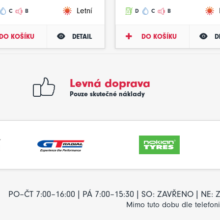
Letní
C
B
D
C
B
DO KOŠÍKU
DETAIL
DO KOŠÍKU
D
Levná doprava
Pouze skutečné náklady
PO–ČT 7:00–16:00 | PÁ 7:00–15:30 | SO: ZAVŘENO | NE
Mimo tuto dobu dle telefon