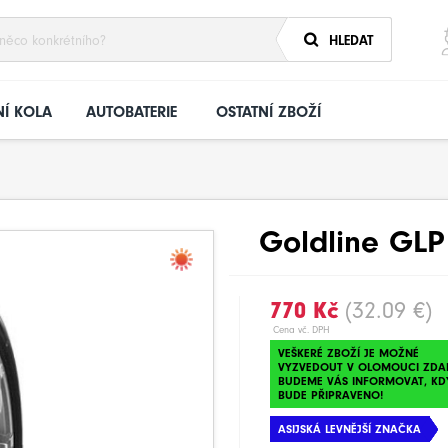
HLEDAT
Í KOLA
AUTOBATERIE
OSTATNÍ ZBOŽÍ
Goldline GLP
770 Kč
(32.09 €)
Cena vč. DPH
VEŠKERÉ ZBOŽÍ JE MOŽNÉ
VYZVEDOUT V OLOMOUCI ZDA
BUDEME VÁS INFORMOVAT, KD
BUDE PŘIPRAVENO!
ASIJSKÁ LEVNĚJŠÍ ZNAČKA