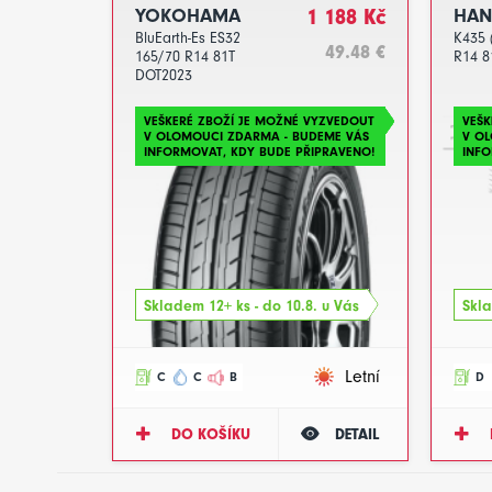
YOKOHAMA
1 188 Kč
HA
BluEarth-Es ES32
K435 
49.48 €
165/70 R14 81T
R14 8
DOT2023
VEŠKERÉ ZBOŽÍ JE MOŽNÉ VYZVEDOUT
VEŠK
V OLOMOUCI ZDARMA - BUDEME VÁS
V O
INFORMOVAT, KDY BUDE PŘIPRAVENO!
INFO
Skladem 12+ ks - do 10.8. u Vás
Skla
Letní
C
C
B
D
DO KOŠÍKU
DETAIL