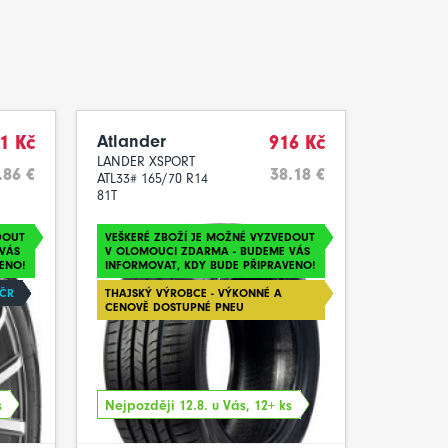
1 Kč
Atlander
916 Kč
LANDER XSPORT
.86 €
38.18 €
ATL33# 165/70 R14
81T
DOUT
VEŠKERÉ ZBOŽÍ JE MOŽNÉ VYZVEDOUT
VÁS
V OLOMOUCI ZDARMA - BUDEME VÁS
ENO!
INFORMOVAT, KDY BUDE PŘIPRAVENO!
 ČR
THAJSKÝ VÝROBCE - VÝKONNÉ A
CENOVĚ DOSTUPNÉ PNEU
s
Nejpozději 12.8. u Vás, 12+ ks