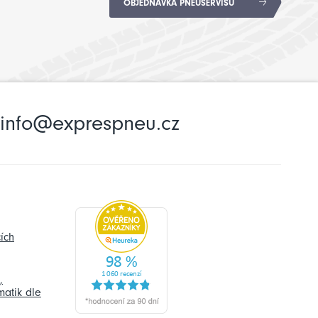
OBJEDNÁVKA PNEUSERVISU
info@exprespneu.cz
ích
,
atik dle