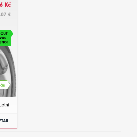
6 Kč
.07 €
DOUT
VÁS
ENO!
Vás
Letní
ETAIL