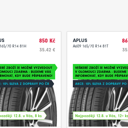
US
850 Kč
APLUS
86
165/70 R14 81H
A609 165/70 R14 81T
35.42 €
35
ERÉ ZBOŽÍ JE MOŽNÉ VYZVEDOUT
VEŠKERÉ ZBOŽÍ JE MOŽNÉ VYZVE
LOMOUCI ZDARMA - BUDEME VÁS
V OLOMOUCI ZDARMA - BUDEME 
RMOVAT, KDY BUDE PŘIPRAVENO!
INFORMOVAT, KDY BUDE PŘIPRAV
: 10% SLEVA Z DOPRAVY PO ČR
AKCE: 10% SLEVA Z DOPRAVY PO
ozději 12.8. u Vás, 8 ks
Nejpozději 12.8. u Vás, 12+ k