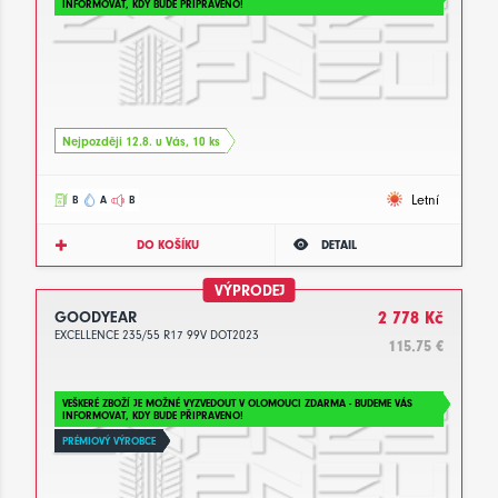
INFORMOVAT, KDY BUDE PŘIPRAVENO!
Nejpozději 12.8. u Vás, 10 ks
Letní
B
A
B
DO KOŠÍKU
DETAIL
VÝPRODEJ
GOODYEAR
2 778 Kč
EXCELLENCE 235/55 R17 99V DOT2023
115.75 €
VEŠKERÉ ZBOŽÍ JE MOŽNÉ VYZVEDOUT V OLOMOUCI ZDARMA - BUDEME VÁS
INFORMOVAT, KDY BUDE PŘIPRAVENO!
PRÉMIOVÝ VÝROBCE