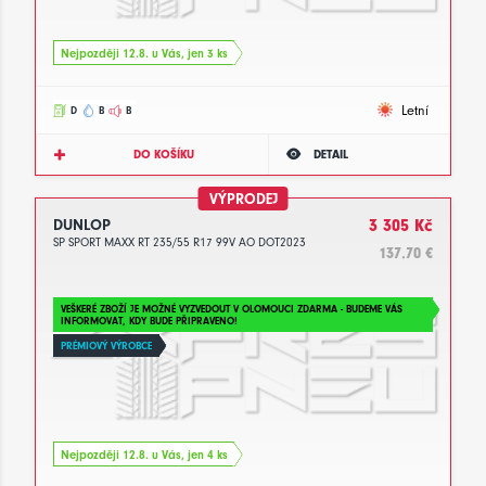
Nejpozději 12.8. u Vás, jen 3 ks
Letní
D
B
B
DO KOŠÍKU
DETAIL
VÝPRODEJ
DUNLOP
3 305 Kč
SP SPORT MAXX RT 235/55 R17 99V AO DOT2023
137.70 €
VEŠKERÉ ZBOŽÍ JE MOŽNÉ VYZVEDOUT V OLOMOUCI ZDARMA - BUDEME VÁS
INFORMOVAT, KDY BUDE PŘIPRAVENO!
PRÉMIOVÝ VÝROBCE
Nejpozději 12.8. u Vás, jen 4 ks