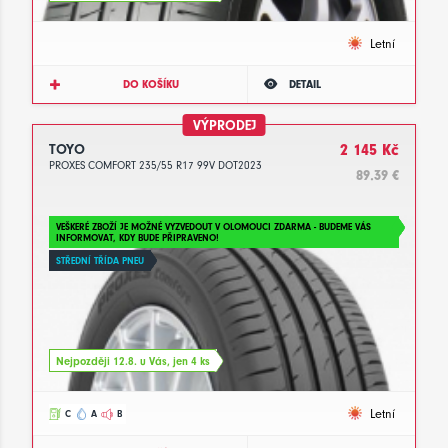
Letní
DO KOŠÍKU
DETAIL
VÝPRODEJ
TOYO
2 145 Kč
PROXES COMFORT 235/55 R17 99V DOT2023
89.39 €
VEŠKERÉ ZBOŽÍ JE MOŽNÉ VYZVEDOUT V OLOMOUCI ZDARMA - BUDEME VÁS
INFORMOVAT, KDY BUDE PŘIPRAVENO!
STŘEDNÍ TŘÍDA PNEU
Nejpozději 12.8. u Vás, jen 4 ks
Letní
C
A
B