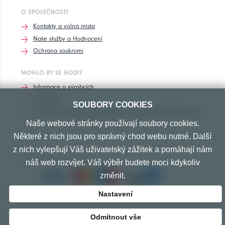
O SPOLEČNOSTI
Kontakty a volná místa
Naše služby a Hodnocení
Ochrana soukromí
MOHLO BY SE HODIT
Informace o výrobcích
Rozhovory
SOUBORY COOKIES
Značení pneumatik, homologace pneumatik dle výrobců vozů
Naše webové stránky používají soubory cookies.
Některé z nich jsou pro správný chod webu nutné. Další
z nich vylepšují Váš uživatelský zážitek a pomáhají nám
PŘIJÍMÁME TYTO PLATBY
náš web rozvíjet. Váš výběr budete moci kdykoliv
změnit.
Nastavení
Odmítnout vše
© Copyright 2010-2026 Exprespneu.cz