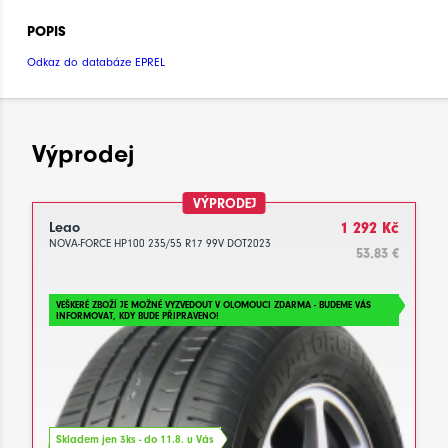
POPIS
Odkaz do databáze EPREL
Výprodej
VÝPRODEJ
Leao
1 292 Kč
NOVA-FORCE HP100 235/55 R17 99V DOT2023
53.83 €
VEŠKERÉ ZBOŽÍ JE MOŽNÉ VYZVEDOUT V OLOMOUCI ZDARMA - BUDEME VÁS
INFORMOVAT, KDY BUDE PŘIPRAVENO!
Skladem jen 3ks - do 11.8. u Vás