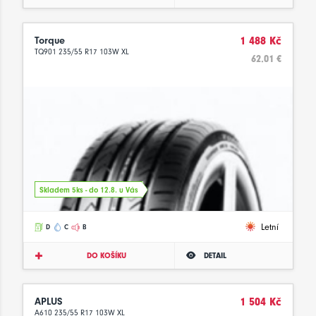
Torque
1 488 Kč
TQ901 235/55 R17 103W XL
62.01 €
Skladem 5ks - do 12.8. u Vás
Letní
D
C
B
DO KOŠÍKU
DETAIL
APLUS
1 504 Kč
A610 235/55 R17 103W XL