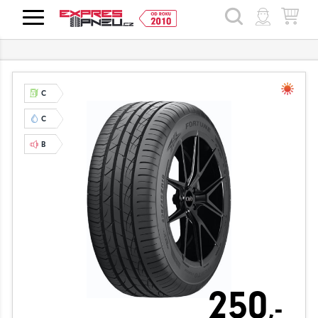
HLEDAT
C
C
B
250
,-