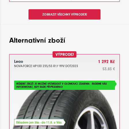
ZOBRAZIT VŠECHNY VÝPRODEJE
Alternativní zboží
VÝPRODEJ
Leao
1 292 Kč
NOVA-FORCE HP100 235/55 R17 99V DOT2023
53.83 €
VEŠKERÉ ZBOŽÍ JE MOŽNÉ VYZVEDOUT V OLOMOUCI ZDARMA - BUDEME VÁS
INFORMOVAT, KDY BUDE PŘIPRAVENO!
Skladem jen 3ks - do 11.8. u Vás