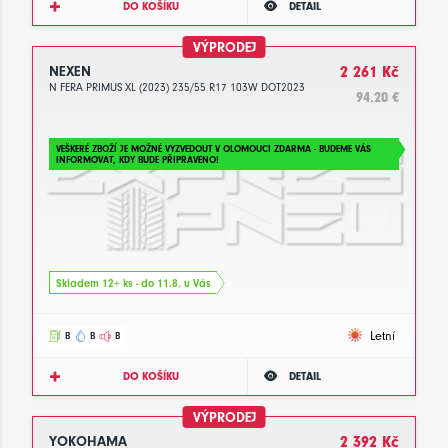
DO KOŠÍKU
DETAIL
VÝPRODEJ
NEXEN
2 261 Kč
N FERA PRIMUS XL (2023) 235/55 R17 103W DOT2023
94.20 €
VEŠKERÉ ZBOŽÍ JE MOŽNÉ VYZVEDOUT V OLOMOUCI ZDARMA - BUDEME VÁS
INFORMOVAT, KDY BUDE PŘIPRAVENO!
Skladem 12+ ks - do 11.8. u Vás
Letní
B
B
B
DO KOŠÍKU
DETAIL
VÝPRODEJ
YOKOHAMA
2 392 Kč