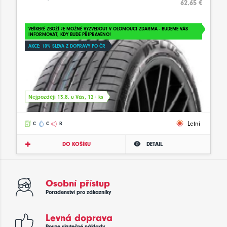
62.65 €
VEŠKERÉ ZBOŽÍ JE MOŽNÉ VYZVEDOUT V OLOMOUCI ZDARMA - BUDEME VÁS
INFORMOVAT, KDY BUDE PŘIPRAVENO!
AKCE: 10% SLEVA Z DOPRAVY PO ČR
Nejpozději 13.8. u Vás, 12+ ks
Letní
C
C
B
DO KOŠÍKU
DETAIL
Osobní přístup
Poradenství pro zákazníky
Levná doprava
Pouze skutečné náklady