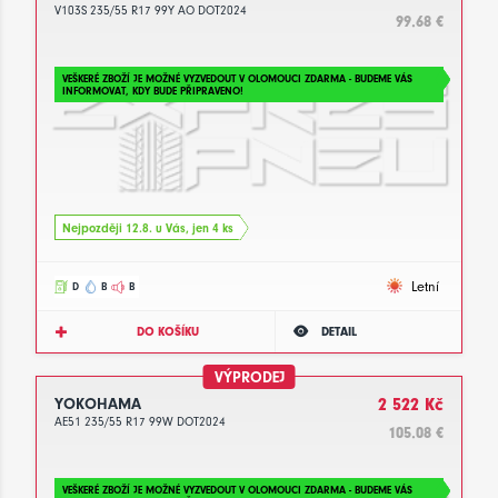
V103S 235/55 R17 99Y AO DOT2024
99.68 €
VEŠKERÉ ZBOŽÍ JE MOŽNÉ VYZVEDOUT V OLOMOUCI ZDARMA - BUDEME VÁS
INFORMOVAT, KDY BUDE PŘIPRAVENO!
Nejpozději 12.8. u Vás, jen 4 ks
Letní
D
B
B
DO KOŠÍKU
DETAIL
VÝPRODEJ
YOKOHAMA
2 522 Kč
AE51 235/55 R17 99W DOT2024
105.08 €
VEŠKERÉ ZBOŽÍ JE MOŽNÉ VYZVEDOUT V OLOMOUCI ZDARMA - BUDEME VÁS