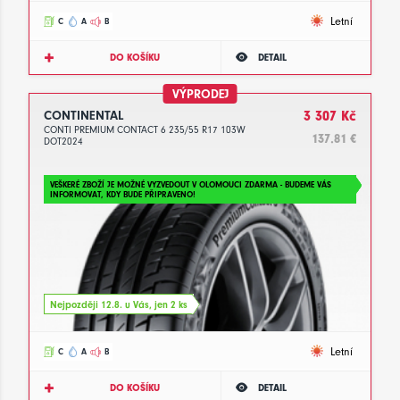
Letní
C
A
B
DO KOŠÍKU
DETAIL
VÝPRODEJ
CONTINENTAL
3 307 Kč
CONTI PREMIUM CONTACT 6 235/55 R17 103W
137.81 €
DOT2024
VEŠKERÉ ZBOŽÍ JE MOŽNÉ VYZVEDOUT V OLOMOUCI ZDARMA - BUDEME VÁS
INFORMOVAT, KDY BUDE PŘIPRAVENO!
Nejpozději 12.8. u Vás, jen 2 ks
Letní
C
A
B
DO KOŠÍKU
DETAIL