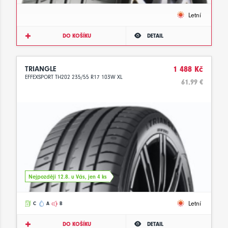
Letní
DO KOŠÍKU
DETAIL
TRIANGLE
1 488 Kč
EFFEXSPORT TH202 235/55 R17 103W XL
61.99 €
Nejpozději 12.8. u Vás, jen 4 ks
Letní
C
A
B
DO KOŠÍKU
DETAIL