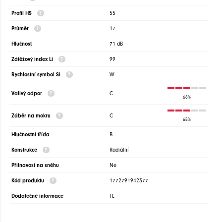
Profil HS
55
Průměr
17
Hlučnost
71 dB
Zátěžový index Li
99
Rychlostní symbol Si
W
Valivý odpor
C
68%
Záběr na mokru
C
68%
Hlučnostní třída
B
Konstrukce
Radiální
Přilnavost na sněhu
Ne
Kód produktu
1772791942377
Dodatečné informace
TL