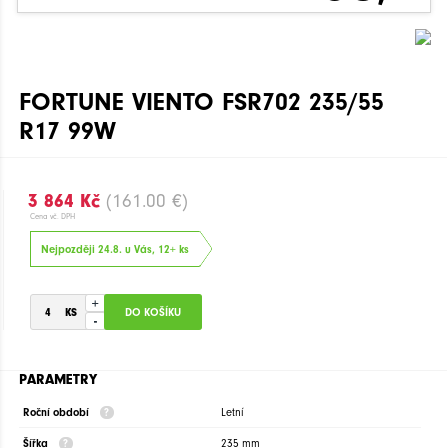
FORTUNE VIENTO FSR702 235/55
R17 99W
3 864 Kč
(161.00 €)
Cena vč. DPH
Nejpozději 24.8. u Vás, 12+ ks
+
-
PARAMETRY
Roční období
Letní
Šířka
235 mm