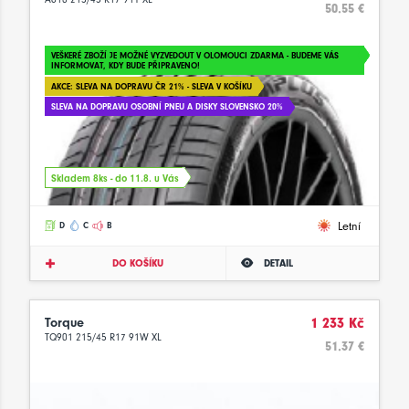
50.55 €
VEŠKERÉ ZBOŽÍ JE MOŽNÉ VYZVEDOUT V OLOMOUCI ZDARMA - BUDEME VÁS
INFORMOVAT, KDY BUDE PŘIPRAVENO!
AKCE: SLEVA NA DOPRAVU ČR 21% - SLEVA V KOŠÍKU
SLEVA NA DOPRAVU OSOBNÍ PNEU A DISKY SLOVENSKO 20%
Skladem 8ks - do 11.8. u Vás
Letní
D
C
B
DO KOŠÍKU
DETAIL
Torque
1 233 Kč
TQ901 215/45 R17 91W XL
51.37 €