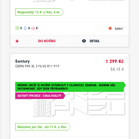
Nejpozději 12.8. u Vás, 6 ks
Letní
D
B
B
DO KOŠÍKU
DETAIL
Sentury
1 299 Kč
QIRIN 990 XL 215/45 R17 91Y
54.13 €
VEŠKERÉ ZBOŽÍ JE MOŽNÉ VYZVEDOUT V OLOMOUCI ZDARMA - BUDEME VÁS
INFORMOVAT, KDY BUDE PŘIPRAVENO!
ASIJSKÝ VÝROBCE - CENA/KVALITY
Skladem jen 2ks - do 11.8. u Vás