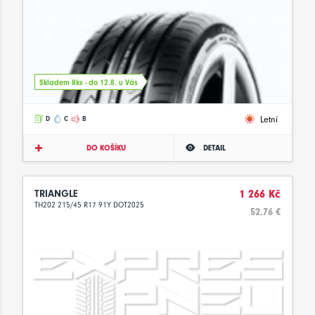
Skladem 8ks - do 12.8. u Vás
Letní
D
C
B
DO KOŠÍKU
DETAIL
TRIANGLE
1 266 Kč
TH202 215/45 R17 91Y DOT2025
52.76 €