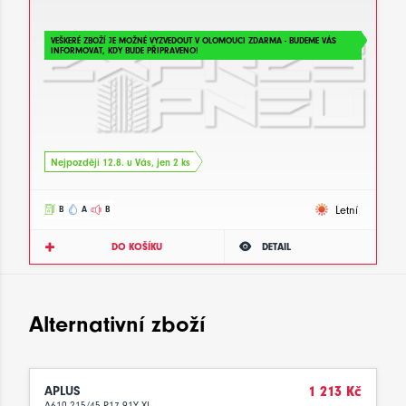
VEŠKERÉ ZBOŽÍ JE MOŽNÉ VYZVEDOUT V OLOMOUCI ZDARMA - BUDEME VÁS
INFORMOVAT, KDY BUDE PŘIPRAVENO!
Nejpozději 12.8. u Vás, jen 2 ks
Letní
B
A
B
DO KOŠÍKU
DETAIL
Alternativní zboží
APLUS
1 213 Kč
A610 215/45 R17 91Y XL