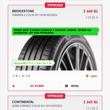
VÝPRODEJ
BRIDGESTONE
2 660 Kč
TURANZA 6 215/45 R17 87W DOT2024
110.85 €
VEŠKERÉ ZBOŽÍ JE MOŽNÉ VYZVEDOUT V OLOMOUCI ZDARMA - BUDEME VÁS
INFORMOVAT, KDY BUDE PŘIPRAVENO!
Nejpozději 12.8. u Vás, jen 2 ks
Letní
B
A
B
DO KOŠÍKU
DETAIL
VÝPRODEJ
CONTINENTAL
2 665 Kč
ULTRA CONTACT 215/45 R17 87V DOT2024
111.06 €