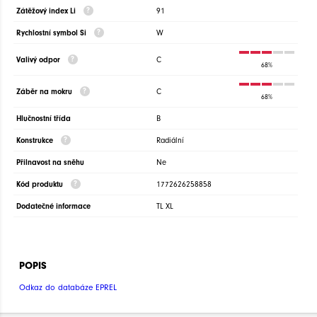
Zátěžový index Li
91
Rychlostní symbol Si
W
Valivý odpor
C
68%
Záběr na mokru
C
68%
Hlučnostní třída
B
Konstrukce
Radiální
Přilnavost na sněhu
Ne
Kód produktu
1772626258858
Dodatečné informace
TL XL
POPIS
Odkaz do databáze EPREL