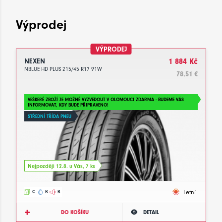
Výprodej
VÝPRODEJ
NEXEN
1 884 Kč
NBLUE HD PLUS 215/45 R17 91W
78.51 €
VEŠKERÉ ZBOŽÍ JE MOŽNÉ VYZVEDOUT V OLOMOUCI ZDARMA - BUDEME VÁS
INFORMOVAT, KDY BUDE PŘIPRAVENO!
STŘEDNÍ TŘÍDA PNEU
Nejpozději 12.8. u Vás, 7 ks
Letní
C
B
B
DO KOŠÍKU
DETAIL