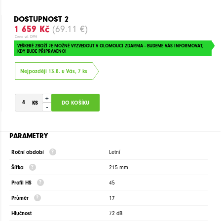
DOSTUPNOST 2
1 659 Kč
(69.11 €)
Cena vč. DPH
VEŠKERÉ ZBOŽÍ JE MOŽNÉ VYZVEDOUT V OLOMOUCI ZDARMA - BUDEME VÁS INFORMOVAT,
KDY BUDE PŘIPRAVENO!
Nejpozději 13.8. u Vás, 7 ks
+
-
PARAMETRY
Roční období
Letní
Šířka
215 mm
Profil HS
45
Průměr
17
Hlučnost
72 dB