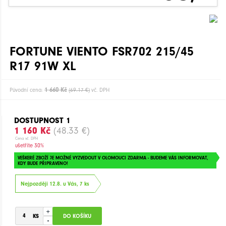
FORTUNE VIENTO FSR702 215/45
R17 91W XL
1 660 Kč
Původní cena:
(69.17 €)
vč. DPH
DOSTUPNOST 1
1 160 Kč
(48.33 €)
Cena vč. DPH
ušetříte 30%
VEŠKERÉ ZBOŽÍ JE MOŽNÉ VYZVEDOUT V OLOMOUCI ZDARMA - BUDEME VÁS INFORMOVAT,
KDY BUDE PŘIPRAVENO!
Nejpozději 12.8. u Vás, 7 ks
+
-