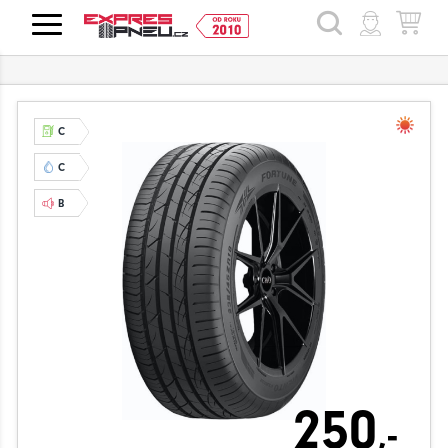
HLEDAT
C
C
B
250
,-