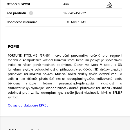
Označení 3PMSF
Ano
Kód produktu
1656472457922
Dodatečné informace
TL XL M+S 3PMSF
POPIS
FORTUNE FITCLIME FSR-401 - celoroční pneumatika určená pro segment
malých a kompaktních vozidel.Unikátní směs běhounu poskytuje spolehlivou
trakci za všech povětrnostních podmínek. Dezén ve tvaru V spolu s 3D
lamelami zvyšuje ovladatelnost a přilnavost v zatáčkách.3D drážky zlepšují
přilnavost na mokrém povrchu.Masivní boční drážky skvěle odvádí vodu a
sníh a tím účinně předchází vzniku aquaplaningu.Optimalizovaná směs
běhounu snižuje hlučnost pneumatiky.Nejdůležitější vlastnosti a
charakteristiky:- vynikající ovladatelnost.- dobrá přilnavost na sněhu.- dobrá
odolnost proti vzniku aquaplaningu.- skvělé jízdní vlastnosti.- M+S a 3PMSF
symbol.
Odkaz do databáze EPREL