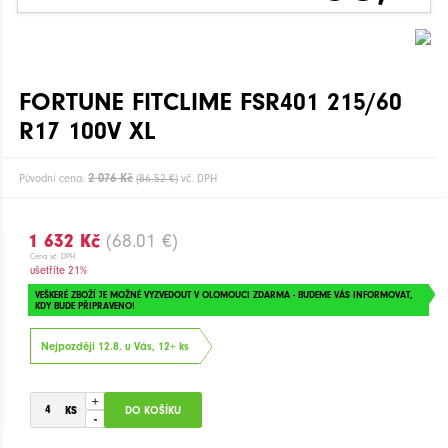
FORTUNE FITCLIME FSR401 215/60
R17 100V XL
2 076 Kč
Původní cena:
(86.52 €)
vč. DPH
1 632 Kč
(68.01 €)
Cena vč. DPH
ušetříte 21%
VEŠKERÉ ZBOŽÍ JE MOŽNÉ VYZVEDOUT V OLOMOUCI ZDARMA - BUDEME VÁS INFORMOVAT,
KDY BUDE PŘIPRAVENO!
Nejpozději 12.8. u Vás, 12+ ks
+
-