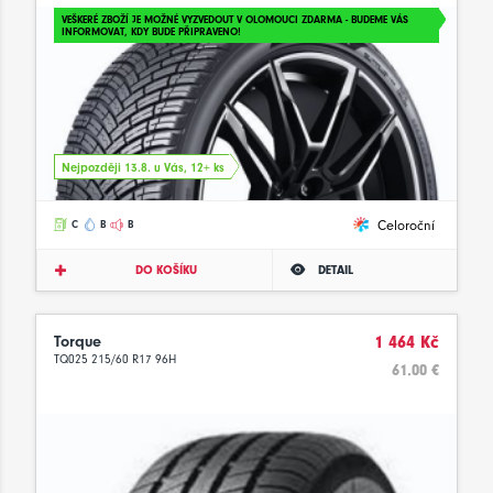
VEŠKERÉ ZBOŽÍ JE MOŽNÉ VYZVEDOUT V OLOMOUCI ZDARMA - BUDEME VÁS
INFORMOVAT, KDY BUDE PŘIPRAVENO!
Nejpozději 13.8. u Vás, 12+ ks
Celoroční
C
B
B
DO KOŠÍKU
DETAIL
Torque
1 464 Kč
TQ025 215/60 R17 96H
61.00 €