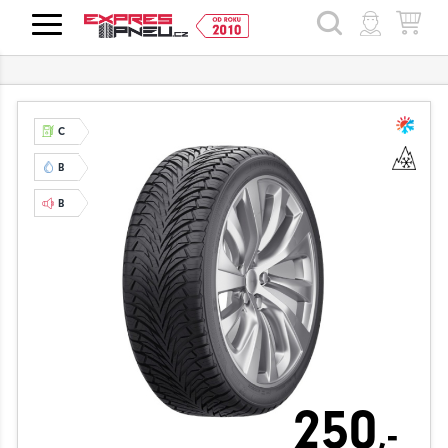
HLEDAT
C
B
B
250
,-