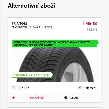
Alternativní zboží
TRIANGLE
1 406 Kč
SEASONX TA01 215/60 R17 100V XL
58.59 €
VEŠKERÉ ZBOŽÍ JE MOŽNÉ VYZVEDOUT V OLOMOUCI ZDARMA - BUDEME VÁS
INFORMOVAT, KDY BUDE PŘIPRAVENO!
Nejpozději 12.8. u Vás, 12+ ks
Celoroční
C
B
B
DO KOŠÍKU
DETAIL