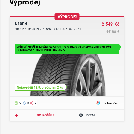
Výprodej
VÝPRODEJ
NEXEN
2 349 Kč
NBLUE 4 SEASON 2 215/60 R17 100V DOT2024
97.88 €
VEŠKERÉ ZBOŽÍ JE MOŽNÉ VYZVEDOUT V OLOMOUCI ZDARMA - BUDEME VÁS
INFORMOVAT, KDY BUDE PŘIPRAVENO!
Nejpozději 12.8. u Vás, jen 2 ks
Celoroční
C
B
B
DO KOŠÍKU
DETAIL