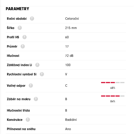
PARAMETRY
Roční období
Celoroční
Šířka
215 mm
Profil HS
60
Průměr
17
Hlučnost
72 dB
Zátěžový index Li
100
Rychlostní symbol Si
V
Valivý odpor
C
68%
Záběr na mokru
B
84%
Hlučnostní třída
B
Konstrukce
Radiální
Přilnavost na sněhu
Ano