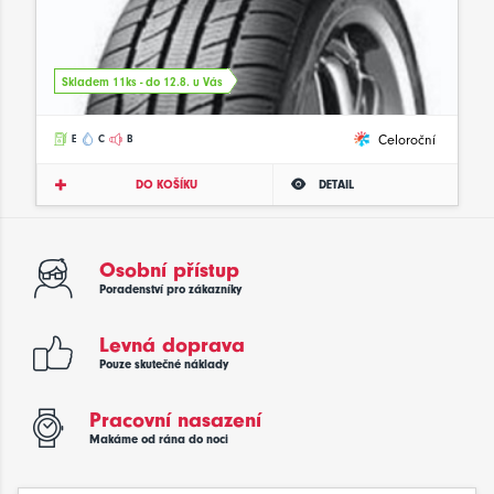
Skladem 11ks - do 12.8. u Vás
Celoroční
E
C
B
DO KOŠÍKU
DETAIL
Osobní přístup
Poradenství pro zákazníky
Levná doprava
Pouze skutečné náklady
Pracovní nasazení
Makáme od rána do noci